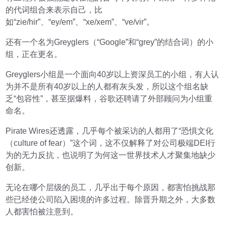
的代词组合来表示自己，比
如“zie/hir”、“ey/em”、“xe/xem”、“ve/vir”。
还有一个名为Greyglers（“Google”和“grey”的结合词）的小
组，正在更名。
Greyglers小组是一个面向40岁以上资深员工的小组，有人认
为并不是所有40岁以上的人都有灰头发，所以这个组名缺
乏“包容性”，甚至据爆料，谷歌还聘请了外部顾问为小组重
命名。
Pirate Wires还透露，几乎每个被采访的人都用了“恐惧文化
（culture of fear）”这个词，这不仅解释了对公司极端DEI行
为的无力反抗，也说明了为何这一世界技术人才聚集地缺少
创新。
无论在哪个层级的员工，几乎出于每个原因，都害怕挑战那
些已经使公司陷入困境的许多过程。除晋升期之外，大多数
人都害怕被注意到。