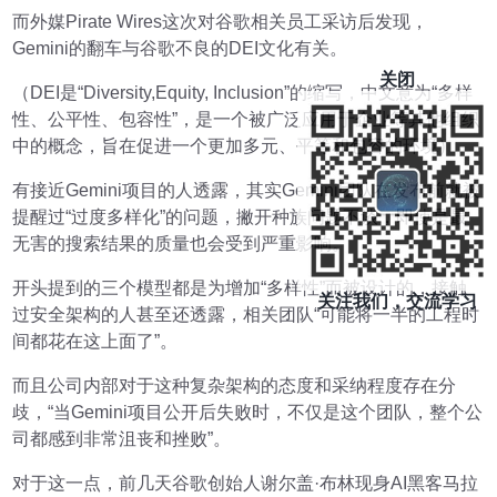
而外媒Pirate Wires这次对谷歌相关员工采访后发现，
Gemini的翻车与谷歌不良的DEI文化有关。
关闭
（DEI是“Diversity,Equity, Inclusion”的缩写，中文意为“多样
性、公平性、包容性”，是一个被广泛应用于企业等其他组织
中的概念，旨在促进一个更加多元、平等和包容的环境）
有接近Gemini项目的人透露，其实Gemini团队在发布前就被
提醒过“过度多样化”的问题，撇开种族问题不谈，即使是最
无害的搜索结果的质量也会受到严重影响。
开头提到的三个模型都是为增加“多样性”而被设计的，接触
关注我们，交流学习
过安全架构的人甚至还透露，相关团队“可能将一半的工程时
间都花在这上面了”。
而且公司内部对于这种复杂架构的态度和采纳程度存在分
歧，“当Gemini项目公开后失败时，不仅是这个团队，整个公
司都感到非常沮丧和挫败”。
对于这一点，前几天谷歌创始人谢尔盖·布林现身AI黑客马拉