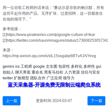
用一位谷歌工程师的话来说：“桑达尔是谷歌的鲍尔默，所有
这些不起作用的产品、无序扩张、过度招聘，这一切都发生
在他的领导下。”
参考链接：
[1]https://www.piratewires.com/p/google-culture-of-fear
[2]https://twitter.com/shaunmmaguire/status/1736082530573
来源：
https://mp.weixin.qq.com/s/sIL15ssgabp6BTvA1NYevg
gemini
ira
工程师
google
文生图
包容性
多样化
多样性
gui
创始人
聊天界面
重命名
黑客马拉松
人力资源
信任与安全
twitter
扩散模型
团队合作
广泛应用
领导力
蓝天采集器-开源免费无限制云端爬虫系统
上一篇
更新时间 2024-03-07
下一篇