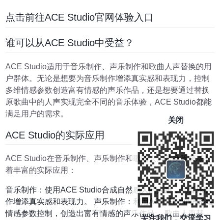
点击前往ACE Studio官网体验入口
谁可以从ACE Studio中受益？
ACE Studio适用于音乐制作、声乐制作和歌曲人声替换的用
户群体。无论是想要为音乐制作增添真实感和表现力，控制
多维情感参数创造富有情感的声乐作品，还是想要通过替换
原歌曲中的人声实现完全不同的音乐体验，ACE Studio都能
满足用户的需求。
关闭
ACE Studio的实际应用
ACE Studio在音乐制作、声乐制作和歌曲人声替换等领域有
着丰富的实际应用：
音乐制作：使用ACE Studio合成自然感人的人声，为音乐制
作增添真实感和表现力。 声乐制作：利用ACE Studio的多维
情感参数控制，创造出富有情感的声乐作品。 歌曲人声替
关注我们，交流学习