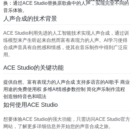
换：通过ACE Studio替换原歌曲中的人声，实现完全不同的
音乐体验。
人声合成的技术背景
ACE Studio利用先进的人工智能技术实现人声合成，通过训
练模型来产生听起来自然而富有表现力的人声。AI学习使得
合成声音具有自然感和情感，使其在音乐制作中得到广泛应
用。
ACE Studio的关键功能
提供自然、富有表现力的人声合成 支持多语言的AI歌手 商业
用途的免费使用权 多维AI情感参数控制 简化声乐制作流程
创造独特音色和唱法
如何使用ACE Studio
想要体验ACE Studio的强大功能，只需访问ACE Studio官方
网站，了解更多详细信息并开始您的声音合成之旅。