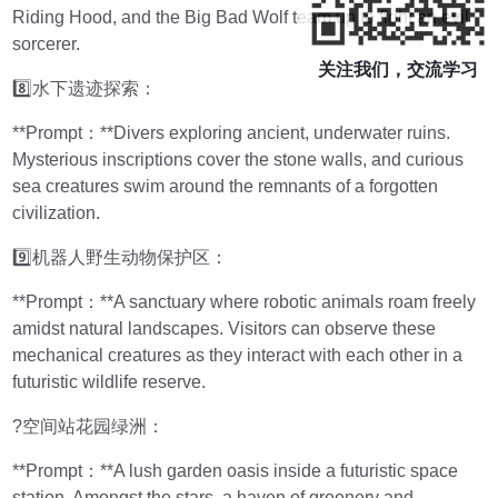
Riding Hood, and the Big Bad Wolf team up to fight an evil
sorcerer.
关注我们，交流学习
8️⃣水下遗迹探索：
**Prompt：**Divers exploring ancient, underwater ruins.
Mysterious inscriptions cover the stone walls, and curious
sea creatures swim around the remnants of a forgotten
civilization.
9️⃣机器人野生动物保护区：
**Prompt：**A sanctuary where robotic animals roam freely
amidst natural landscapes. Visitors can observe these
mechanical creatures as they interact with each other in a
futuristic wildlife reserve.
?空间站花园绿洲：
**Prompt：**A lush garden oasis inside a futuristic space
station. Amongst the stars, a haven of greenery and