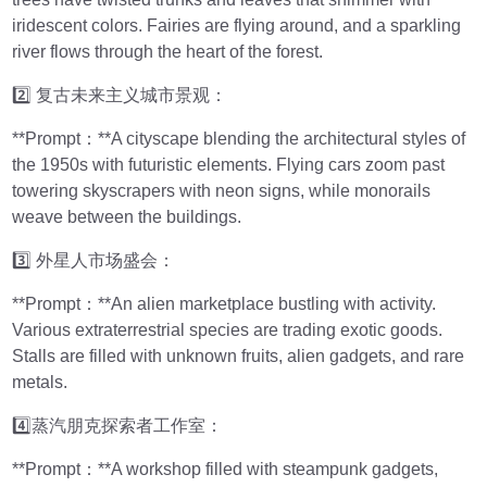
iridescent colors. Fairies are flying around, and a sparkling
river flows through the heart of the forest.
2️⃣ 复古未来主义城市景观：
**Prompt：**A cityscape blending the architectural styles of
the 1950s with futuristic elements. Flying cars zoom past
towering skyscrapers with neon signs, while monorails
weave between the buildings.
3️⃣ 外星人市场盛会：
**Prompt：**An alien marketplace bustling with activity.
Various extraterrestrial species are trading exotic goods.
Stalls are filled with unknown fruits, alien gadgets, and rare
metals.
4️⃣蒸汽朋克探索者工作室：
**Prompt：**A workshop filled with steampunk gadgets,