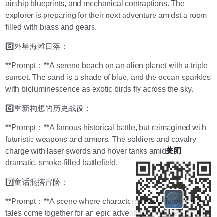
airship blueprints, and mechanical contraptions. The
explorer is preparing for their next adventure amidst a room
filled with brass and gears.
5️⃣外星海滩日落：
**Prompt：**A serene beach on an alien planet with a triple
sunset. The sand is a shade of blue, and the ocean sparkles
with bioluminescence as exotic birds fly across the sky.
6️⃣重新构想的历史战役：
**Prompt：**A famous historical battle, but reimagined with
futuristic weapons and armors. The soldiers and cavalry
关闭
charge with laser swords and hover tanks amidst a
dramatic, smoke-filled battlefield.
7️⃣童话混搭冒险：
**Prompt：**A scene where characters from different fairy
tales come together for an epic adventure. Cinderella, Red