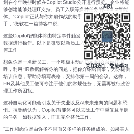
划在今年晚些时候在Copilot Studio公开进行预览。企业将能
关闭
够创建能够处理IT支持、员工入职等多种任务的Copilot智能
体。“Copilot正从与你并肩作战的助手，演变为为你工作的助
手，”微软在一篇博客中说。
这些Copilot智能体将由特定事件触发，并将结合企业自身的
数据进行操作。以下是微软以新员工入职举例说明Copilot如
何工作：
想象你是一名新员工。一个积极主动的Copilot会向你打招
关注我们，交流学习
呼，利用HR数据解答你的问题，把你介绍给同事，为你提供
培训信息，帮助你填写表格，安排你第一周的会议。这样，
HR及其他员工便可专注于他们的常规任务，无需再被行政管
理工作所困扰。
这种自动化可能会引发关于失业以及AI未来走向的问题和恐
惧。拉曼纳认为，Copilot智能体可以去除工作中重复且单调
的任务，如数据输入，而非完全替代工作。
“工作和岗位是由许多不同而又多样的任务组成的。如果某人