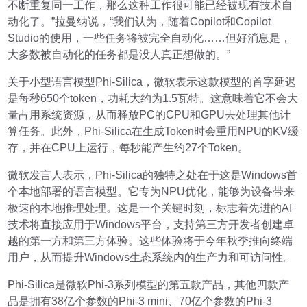
不断重复同一工作，那么这种工作很可能已经被现有技术自
动化了。”拉曼纳说，“我们认为，随着Copilot和Copilot
Studio的使用，一些任务将被完全自动化……但好消息是，
大多数被自动化的任务都是没人真正想做的。”
关于小型语言模型Phi-Silica，微软表示这款模型的首字延迟
是每秒650个token，功耗大约为1.5瓦特。这意味着它不会大
量占用系统资源，从而释放PC的CPU和GPU去处理其他计
算任务。此外，Phi-Silica在生成Token时会重用NPU的KV缓
存，并在CPU上运行，每秒能产生约27个Token。
微软发言人表示，Phi-Silica的独特之处在于这是Windows首
个本地部署的语言模型。它专为NPU优化，能够为设备带来
极速的本地推理处理。这是一个关键时刻，标志着先进的AI
技术将直接应用于Windows平台，支持第三方开发者创建卓
越的第一方和第三方体验。这些体验将于今年秋季推向终端
用户，从而提升Windows生态系统内的生产力和可访问性。
Phi-Silica是微软Phi-3系列模型的第五款产品，其他四款产
品是拥有38亿个参数的Phi-3 mini、70亿个参数的Phi-3