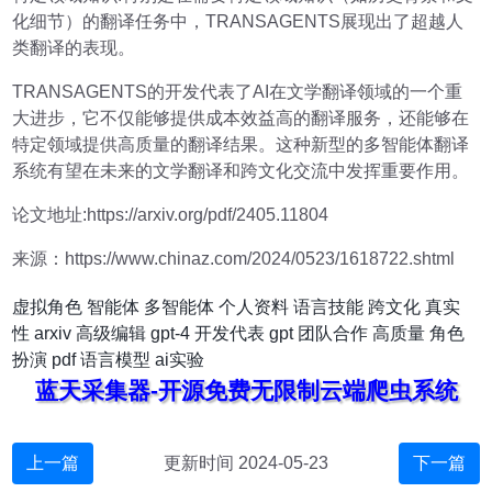
化细节）的翻译任务中，TRANSAGENTS展现出了超越人
类翻译的表现。
TRANSAGENTS的开发代表了AI在文学翻译领域的一个重
大进步，它不仅能够提供成本效益高的翻译服务，还能够在
特定领域提供高质量的翻译结果。这种新型的多智能体翻译
系统有望在未来的文学翻译和跨文化交流中发挥重要作用。
论文地址:https://arxiv.org/pdf/2405.11804
来源：https://www.chinaz.com/2024/0523/1618722.shtml
虚拟角色
智能体
多智能体
个人资料
语言技能
跨文化
真实
性
arxiv
高级编辑
gpt-4
开发代表
gpt
团队合作
高质量
角色
扮演
pdf
语言模型
ai实验
蓝天采集器-开源免费无限制云端爬虫系统
上一篇
更新时间 2024-05-23
下一篇