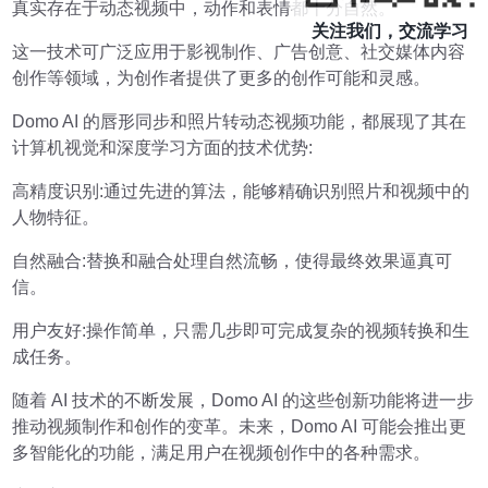
真实存在于动态视频中，动作和表情都十分自然。
关注我们，交流学习
这一技术可广泛应用于影视制作、广告创意、社交媒体内容
创作等领域，为创作者提供了更多的创作可能和灵感。
Domo AI 的唇形同步和照片转动态视频功能，都展现了其在
计算机视觉和深度学习方面的技术优势:
高精度识别:通过先进的算法，能够精确识别照片和视频中的
人物特征。
自然融合:替换和融合处理自然流畅，使得最终效果逼真可
信。
用户友好:操作简单，只需几步即可完成复杂的视频转换和生
成任务。
随着 AI 技术的不断发展，Domo AI 的这些创新功能将进一步
推动视频制作和创作的变革。未来，Domo AI 可能会推出更
多智能化的功能，满足用户在视频创作中的各种需求。