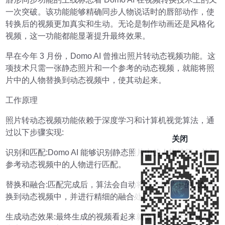
一次突破。该功能能够精确同步人物说话时的唇部动作，使
转换后的视频更加真实和生动。无论是制作动画还是风格化
视频，这一功能都能显著提升最终效果。
早在今年 3 月份，Domo AI 曾推出照片转动态视频功能。这
项技术只需一张静态照片和一个参考的动态视频，就能将照
片中的人物替换到动态视频中，使其动起来。
工作原理
照片转动态视频功能依赖于深度学习和计算机视觉算法，通
过以下步骤实现:
关闭
识别和匹配:Domo AI 能够识别静态照片中的人物特征，并与
参考动态视频中的人物进行匹配。
替换和融合:匹配完成后，算法会自动将静态照片中的人物替
换到动态视频中，并进行精细的融合处理。
生成动态效果:最终生成的视频看起来就像静态照片中的人物