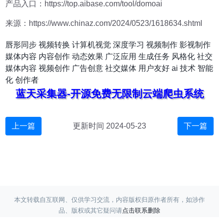
产品入口：https://top.aibase.com/tool/domoai
来源：https://www.chinaz.com/2024/0523/1618634.shtml
唇形同步
视频转换
计算机视觉
深度学习
视频制作
影视制作
媒体内容
内容创作
动态效果
广泛应用
生成任务
风格化
社交
媒体内容
视频创作
广告创意
社交媒体
用户友好
ai 技术
智能
化
创作者
蓝天采集器-开源免费无限制云端爬虫系统
上一篇
更新时间 2024-05-23
下一篇
本文转载自互联网、仅供学习交流，内容版权归原作者所有，如涉作
品、版权或其它疑问请
点击联系删除