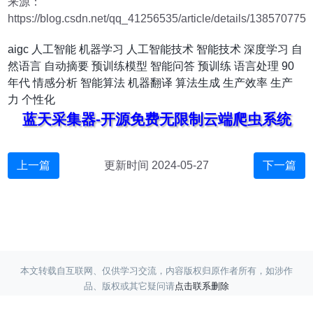
来源：
https://blog.csdn.net/qq_41256535/article/details/138570775
aigc
人工智能
机器学习
人工智能技术
智能技术
深度学习
自
然语言
自动摘要
预训练模型
智能问答
预训练
语言处理
90
年代
情感分析
智能算法
机器翻译
算法生成
生产效率
生产
力
个性化
蓝天采集器-开源免费无限制云端爬虫系统
上一篇
更新时间 2024-05-27
下一篇
本文转载自互联网、仅供学习交流，内容版权归原作者所有，如涉作
品、版权或其它疑问请
点击联系删除
Copyright ©
蓝天采集
赣ICP备17017220号-3