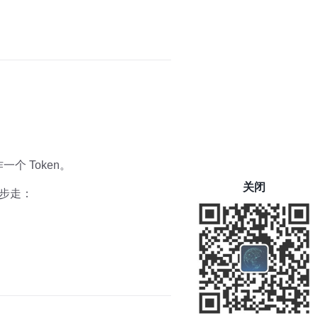
个 Token。
关闭
两步走：