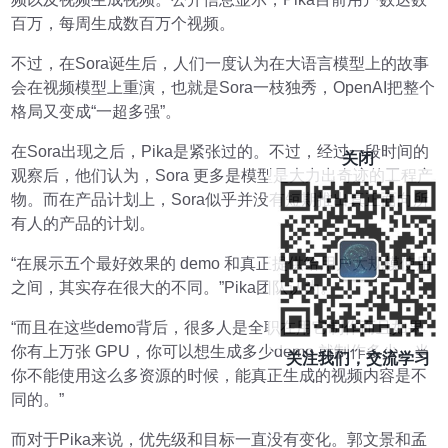
百万，每周生成数百万个视频。
不过，在Sora诞生后，人们一度认为在大语言模型上的故事
会在视频模型上重演，也就是Sora一枝独秀，OpenAI把整个
格局又变成“一超多强”。
在Sora出现之后，Pika是紧张过的。不过，经过一段时间的
关闭
观察后，他们认为，Sora 更多是模型是大力出奇迹的工程产
物。而在产品计划上，Sora似乎并没有短期推出真正面向所
有人的产品的计划。
“在展示五个最好效果的 demo 和真正提供给用户大规模使用
之间，其实存在很大的不同。”Pika团队认为。
“而且在这些demo背后，很多人是全职在用它制作而且如果
你有上万张 GPU，你可以想生成多少demo 就制作多少。当
关注我们，交流学习
你不能使用这么多资源的时候，能真正生成的视频内容是不
同的。”
而对于Pika来说，优先级和目标一直没有变化。郭文景和孟