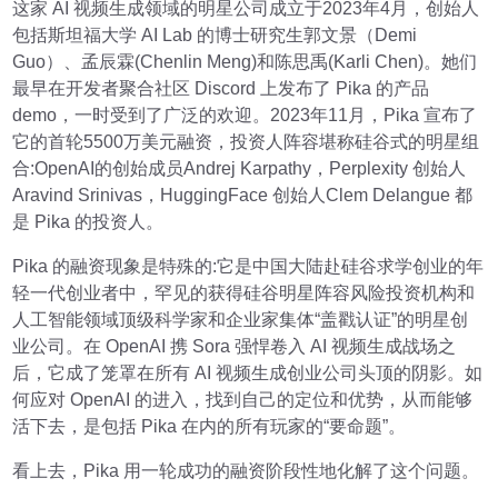
这家 AI 视频生成领域的明星公司成立于2023年4月，创始人
包括斯坦福大学 AI Lab 的博士研究生郭文景（Demi
Guo）、孟辰霖(Chenlin Meng)和陈思禹(Karli Chen)。她们
最早在开发者聚合社区 Discord 上发布了 Pika 的产品
demo，一时受到了广泛的欢迎。2023年11月，Pika 宣布了
它的首轮5500万美元融资，投资人阵容堪称硅谷式的明星组
合:OpenAI的创始成员Andrej Karpathy，Perplexity 创始人
Aravind Srinivas，HuggingFace 创始人Clem Delangue 都
是 Pika 的投资人。
Pika 的融资现象是特殊的:它是中国大陆赴硅谷求学创业的年
轻一代创业者中，罕见的获得硅谷明星阵容风险投资机构和
人工智能领域顶级科学家和企业家集体“盖戳认证”的明星创
业公司。在 OpenAI 携 Sora 强悍卷入 AI 视频生成战场之
后，它成了笼罩在所有 AI 视频生成创业公司头顶的阴影。如
何应对 OpenAI 的进入，找到自己的定位和优势，从而能够
活下去，是包括 Pika 在内的所有玩家的“要命题”。
看上去，Pika 用一轮成功的融资阶段性地化解了这个问题。