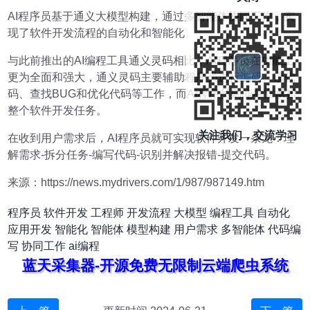
AI程序员基于通义大模型构建，通过多智能体协同工作，实
现了软件开发流程的自动化和智能化。
与此前推出的AI编程工具通义灵码相比，AI程序员在功能上
更为全面和强大，通义灵码主要辅助程序员进行编码、读代
码、查找BUG和优化代码等工作，而AI程序员则能独立承担
整个软件开发任务。
关注我们，交流学习
在收到用户需求后，AI程序员就可实现软件开发一条龙：理
解需求-拆分任务-编写代码-识别并解决报错-提交代码。
来源：https://news.mydrivers.com/1/987/987149.htm
程序员
软件开发
工程师
开发流程
大模型
编程工具
自动化
应用开发
智能化
智能体
模型构建
用户需求
多智能体
代码编
写
协同工作
ai编程
蓝天采集器-开源免费无限制云端爬虫系统