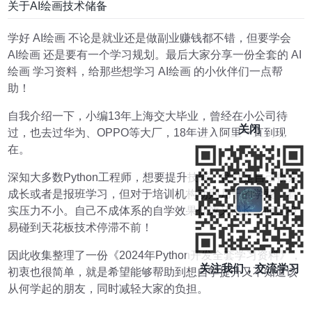
关于AI绘画技术储备
学好 AI绘画 不论是就业还是做副业赚钱都不错，但要学会
AI绘画 还是要有一个学习规划。最后大家分享一份全套的 AI
绘画 学习资料，给那些想学习 AI绘画 的小伙伴们一点帮
助！
自我介绍一下，小编13年上海交大毕业，曾经在小公司待
关闭
过，也去过华为、OPPO等大厂，18年进入阿里一直到现
在。
深知大多数Python工程师，想要提升技能，往往是自己摸索
成长或者是报班学习，但对于培训机构动则几千的学费，着
实压力不小。自己不成体系的自学效果低效又漫长，而且极
易碰到天花板技术停滞不前！
因此收集整理了一份《2024年Python开发全套学习资料》，
关注我们，交流学习
初衷也很简单，就是希望能够帮助到想自学提升又不知道该
从何学起的朋友，同时减轻大家的负担。