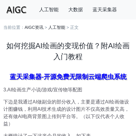
人工智能
大数据
蓝天采集器
当前位置：
AIGC资讯
>
人工智能
> 正文
搜索
如何挖掘AI绘画的变现价值？附AI绘画
入门教程
蓝天采集器-开源免费无限制云端爬虫系统
3.AI绘画生产小说/游戏/宣传物等配图
下边是我通过AI做副业的部分收入，主要是通过AI绘画做设
计图赚钱，利用AI技术生成的设计图片不仅高效质量又高，
还有做AI电商背景图上传到平台等。（以下仅代表个人收
益）
大概统计了一下这半个月的收入，如下表