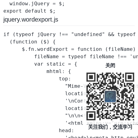
  window.jQuery = $;

jquery.wordexport.js
if (typeof jQuery !== "undefined" && typeof 
  (function ($) {

      $.fn.wordExport = function (fileName) 
          fileName = typeof fileName !== 'un
          var static = {

关闭
              mhtml: {

                  top:

                    "Mime-Version: 1.0\nCont
                    location.href +

                    '\nContent-Type: Multip
                    location.href +

                    "\n\n<!DOCTYPE html>\n" 
                    '<html xmlns:v="urn:sch
关注我们，交流学习
                  head:

                    '<head>\n<meta http-equ