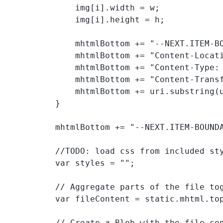
              img[i].width = w;

              img[i].height = h;

              mhtmlBottom += "--NEXT.ITEM-BO
              mhtmlBottom += "Content-Locati
              mhtmlBottom += "Content-Type: 
              mhtmlBottom += "Content-Transf
              mhtmlBottom += uri.substring(u
          }

          mhtmlBottom += "--NEXT.ITEM-BOUNDA
          //TODO: load css from included sty
          var styles = "";

          // Aggregate parts of the file tog
          var fileContent = static.mhtml.to
          // Create a Blob with the file con