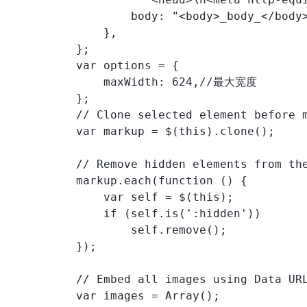
                  body: "<body>_body_</body>
              },

          };

          var options = {

              maxWidth: 624,//最大宽度

          };

          // Clone selected element before m
          var markup = $(this).clone();

          // Remove hidden elements from the
          markup.each(function () {

              var self = $(this);

              if (self.is(':hidden'))

                  self.remove();

          });

          // Embed all images using Data URL
          var images = Array();
