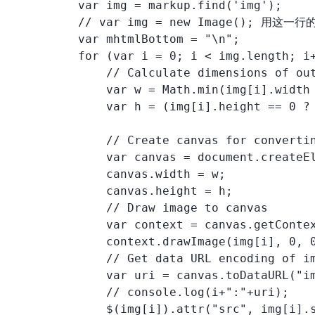
          var img = markup.find('img');

          // var img = new Image(); 用
          var mhtmlBottom = "\n";

          for (var i = 0; i < img.length; i+
              // Calculate dimensions of out
              var w = Math.min(img[i].width 
              var h = (img[i].height == 0 ?
              // Create canvas for convertin
              var canvas = document.createEl
              canvas.width = w;

              canvas.height = h;

              // Draw image to canvas

              var context = canvas.getContex
              context.drawImage(img[i], 0, 0
              // Get data URL encoding of im
              var uri = canvas.toDataURL("im
              // console.log(i+":"+uri);

              $(img[i]).attr("src", img[i].s