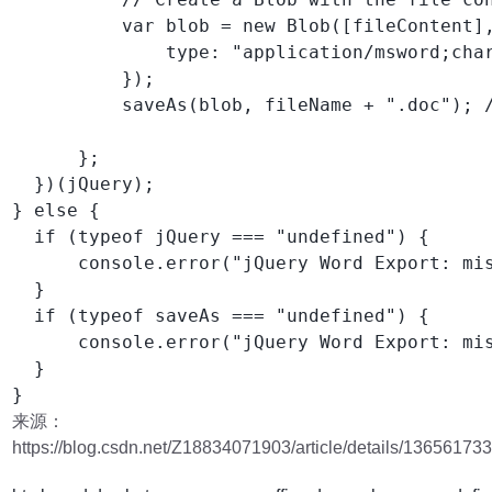
          var blob = new Blob([fileContent],
              type: "application/msword;char
          });

          saveAs(blob, fileName + ".do
      };

  })(jQuery);

} else {

  if (typeof jQuery === "undefined") {

      console.error("jQuery Word Export: mis
  }

  if (typeof saveAs === "undefined") {

      console.error("jQuery Word Export: mis
  }

来源：
https://blog.csdn.net/Z18834071903/article/details/13656173