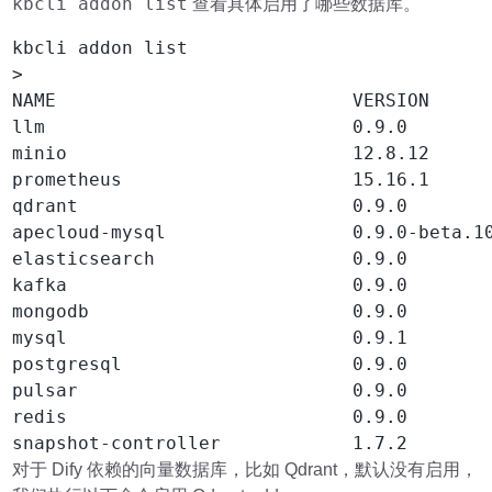
kbcli addon list
查看具体启用了哪些数据库。
kbcli addon list

>

NAME                           VERSION      
llm                            0.9.0        
minio                          12.8.12      
prometheus                     15.16.1      
qdrant                         0.9.0        
apecloud-mysql                 0.9.0-beta.10
elasticsearch                  0.9.0        
kafka                          0.9.0        
mongodb                        0.9.0        
mysql                          0.9.1        
postgresql                     0.9.0        
pulsar                         0.9.0        
redis                          0.9.0        
对于 Dify 依赖的向量数据库，比如 Qdrant，默认没有启用，