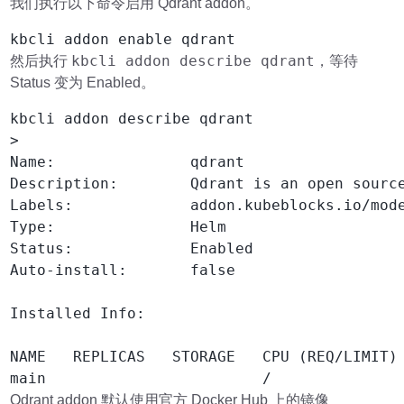
我们执行以下命令启用 Qdrant addon。
kbcli addon describe qdrant
然后执行
，等待
Status 变为 Enabled。
kbcli addon describe qdrant

>

Name:               qdrant

Description:        Qdrant is an open source
Labels:             addon.kubeblocks.io/mod
Type:               Helm

Status:             Enabled

Auto-install:       false

Installed Info:

NAME   REPLICAS   STORAGE   CPU (REQ/LIMIT) 
Qdrant addon 默认使用官方 Docker Hub 上的镜像