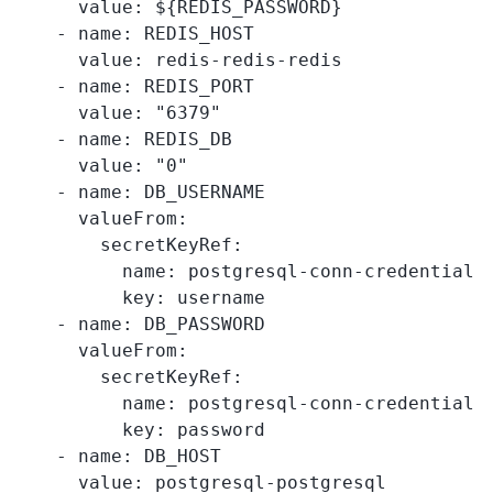
      value: ${REDIS_PASSWORD}

    - name: REDIS_HOST

      value: redis-redis-redis

    - name: REDIS_PORT

      value: "6379"          

    - name: REDIS_DB

      value: "0"   

    - name: DB_USERNAME

      valueFrom:

        secretKeyRef:

          name: postgresql-conn-credential

          key: username

    - name: DB_PASSWORD

      valueFrom:

        secretKeyRef:

          name: postgresql-conn-credential

          key: password

    - name: DB_HOST

      value: postgresql-postgresql
