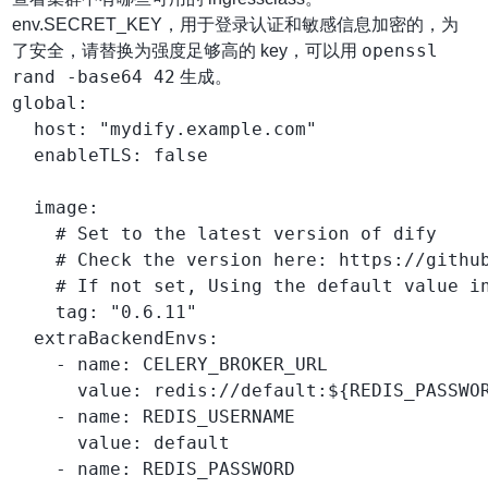
env.SECRET_KEY，用于登录认证和敏感信息加密的，为
openssl
了安全，请替换为强度足够高的 key，可以用
rand -base64 42
生成。
global:

  host: "mydify.example.com"

  enableTLS: false

  image:

    # Set to the latest version of dify

    # Check the version here: https://github
    # If not set, Using the default value in
    tag: "0.6.11"

  extraBackendEnvs:

    - name: CELERY_BROKER_URL

      value: redis://default:${REDIS_PASSWOR
    - name: REDIS_USERNAME

      value: default

    - name: REDIS_PASSWORD
