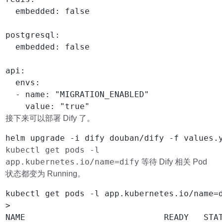
  embedded: false

postgresql:

  embedded: false

api:

  envs:

  - name: "MIGRATION_ENABLED"

接下来可以部署 Dify 了。
kubectl get pods -l
app.kubernetes.io/name=dify
等待 Dify 相关 Pod
状态都变为 Running。
kubectl get pods -l app.kubernetes.io/name=d
>

NAME                            READY   STAT