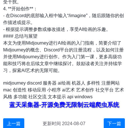
受干扰。
4. **开始创作**：
- 在Discord的底部输入框中输入“/imagine”，随后跟随你的创
作描述或提示。
- 根据提示调整参数或修改描述，享受AI绘画的乐趣。
#### 总结与展望
本文为使用Midjourney进行AI绘画的入门指南，简要介绍了
Midjourney的概念、Discord平台的注册流程，以及如何注册
并使用Midjourney进行创作。作为入门第一课，更多高级功
能和技巧将在后续文章中继续探讨。鼓励读者关注并持续学
习，探索AI艺术的无限可能。
midjourney
discord
服务器
ai绘画
机器人
多样性
注册网站
mac
创造性
移动应用
小程序
ai艺术
艺术创作
社交平台
艺术
风格
多功能
社区交流
文本提示
api
windows
蓝天采集器-开源免费无限制云端爬虫系统
上一篇
更新时间 2024-08-07
下一篇