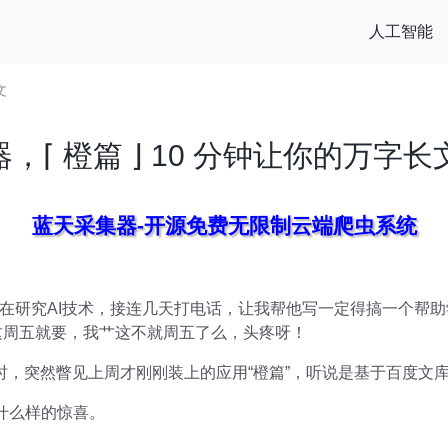
人工智能
文
器，⌈ 橙篇 ⌋ 10 分钟让你的万字
蓝天采集器-开源免费无限制云端爬虫系统
在研究AI技术，接连几天打电话，让我帮他写一定得搞一个帮
，这周五就要，我艹这不就周五了么，头疼呀！
器时，突然瞥见上周才刚刚装上的应用“橙篇”，听说是基于百度文
什么样的惊喜。