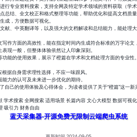
档资源进行专业资料搜索，支持全网及特定学术领域的资料获取（学
文档要点总结、全文校正和格式整理等功能，帮助优化和提高文档质
类型生成，方便数据可视化。
成参考文献、中英翻译等，以及强大的文档解读和总结能力，能处理
长文写作方面的高效性，能在指定时间内生成符合标准的万字论文
能上表现一般，但整体体验依然让人印象深刻。
理等功能的使用效果，展示了橙篇在学术和文档处理方面的专业性
户应根据自身需求理性选择，不应一味跟风。
方面能力的认可及未来进一步优化的期待。
了自己的使用体验及心得体会，为读者提供了关于“橙篇”这一新兴
献
学术搜索
全网搜索
适用场景
长篇内容
文心大模型
数据可视化
理
吸引力
财务自由
蓝天采集器-开源免费无限制云端爬虫系统
更新时间 2024-09-05