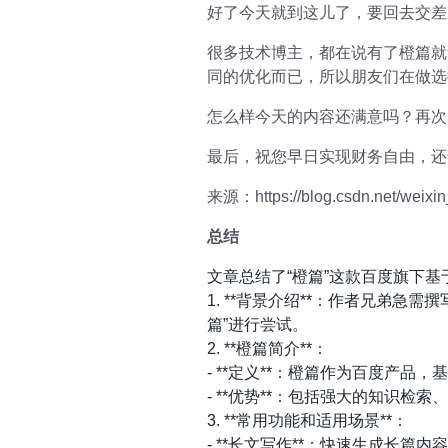
好了今天就到这儿了，要回去交差
很多技术博主，都在说有了橙篇就
同的优化而已，所以朋友们在做选
怎么样今天的内容还满意吗？再次
最后，祝您早日实现财务自由，还
来源：https://blog.csdn.net/weixin
总结
文章总结了“橙篇”这款百度旗下
1. **背景介绍**：作者兄弟
篇”进行尝试。
2. **橙篇简介**：
- **定义**：橙篇作为百度产
- **优势**：包括强大的知识
3. **常用功能和适用场景**：
- **长文写作**：快速生成长