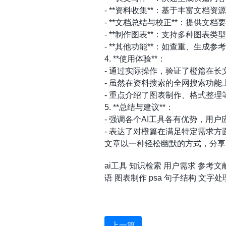
- **资料收集**：基于丰富文
- **文档总结与校正**：提供
- **制作图表**：支持多种图表
- **其他功能**：如查重、生
4. **使用体验**：
- 通过实际操作，验证了橙篇在
- 虽然在资料搜索的全网搜索功
- 重点介绍了图表制作、格式整
5. **总结与建议**：
- 强调各个AI工具各有优势，用
- 表达了对橙篇在满足特定需求
文章以一种轻松幽默的方式，分享
ai工具
知识检索
用户需求
参考文
语
图表制作
psa
句子结构
文字处
上一篇