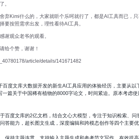
了。
舍弃Kimi什么的，大家就听个乐呵就行了，都是AI工具而已，
择要按照需求出发，理性看待AI工具。
感谢观众老爷的观看。
请给个赞，谢谢！
_40780178/article/details/141671482
基于百度文库大数据开发的新生AI工具应用的体验经历，主要从以
急需撰写一篇关于中国稀有植物的8000字论文，时间紧迫。原本考虑
品，基于百度文库的2亿文档，结合文心大模型，专注于知识检索、
检索、问答能力，超长图文生成，深度编辑和跨模态创作等四个主要
篇内容，保持主题连贯，支持输入主题生成和参考范文写作，有效提