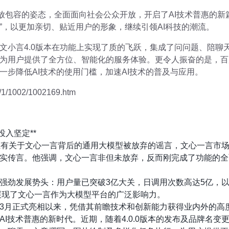
放包容的姿态，全面面向社会公众开放，开启了AI技术普惠的新篇
”，以更加亲切、贴近用户的形象，继续引领AI科技的潮流。
文小言4.0版本在功能上实现了质的飞跃，集成了问问题、陪聊
为用户提供了全方位、智能化的服务体验。更令人振奋的是，百度
一步降低AI技术的使用门槛，加速AI技术的普及与应用。
/1/1002/1002169.htm
投入坚定**
上有关于文心一言背后的通用大模型被放弃的谣言，文心一言市
实传言。他强调，文心一言非但未放弃，反而刚完成了功能的全
强劲发展势头：用户量已突破3亿大关，日调用次数高达5亿，
用，展现了文心一言作为大模型平台的广泛影响力。
3月正式亮相以来，凭借其前瞻技术和创新能力获得业内外的高
I技术普惠的新时代。近期，随着4.0.0版本的发布及品牌名变更