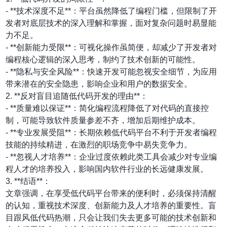
- **技术深度不足**：平台虽然降低了编程门槛，但限制了开
发者对底层技术的深入理解和掌握，面对复杂问题时易显能
力不足。
- **创新能力受限**：可视化操作虽简便，却减少了开发者对
编程核心逻辑的深入思考，制约了技术创新的可能性。
- **隐私与安全风险**：快速开发可能忽视安全细节，为应用
带来潜在的安全隐患，影响企业和用户的数据安全。
2. **反对盲目追随低代码开发的理由**：
- **质量难以保证**：简化编程流程降低了对代码的直接控
制，可能导致软件质量参差不齐，增加后期维护成本。
- **专业发展受阻**：长期依赖低代码平台不利于开发者编程
技能的持续精进，在激烈的职场竞争中易失竞争力。
- **忽视人才培养**：企业过度依赖此类工具会减少对专业编
程人才的培养投入，影响国内软件行业的长远健康发展。
3. **结语**：
文章强调，在享受低代码平台带来的便利时，必须保持清醒
的认知，重视技术深度、创新能力及人才培养的重要性。盲
目跟风低代码热潮，只会让我们失去更多可能的技术创新和