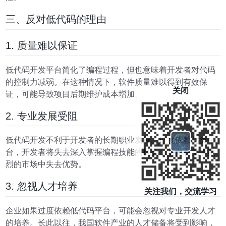
三、反对低代码的理由
1. 质量难以保证
低代码开发平台简化了编程过程，但也意味着开发者对代码
的控制力减弱。在这种情况下，软件质量难以得到有效保
关闭
证，可能导致项目后期维护成本增加。
2. 专业发展受阻
低代码开发不利于开发者的长期职业发展。过度依赖此类平
台，开发者将失去深入掌握编程技能的机会，从而在竞争激
烈的市场中失去优势。
3. 忽视人才培养
关注我们，交流学习
企业如果过度依赖低代码平台，可能会忽视对专业开发人才
的培养。长此以往，我国软件产业的人才储备将受到影响，