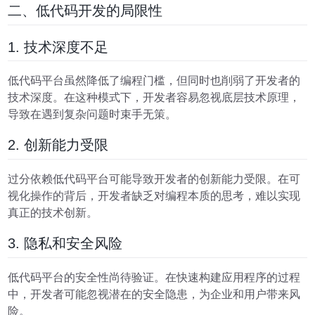
二、低代码开发的局限性
1. 技术深度不足
低代码平台虽然降低了编程门槛，但同时也削弱了开发者的
技术深度。在这种模式下，开发者容易忽视底层技术原理，
导致在遇到复杂问题时束手无策。
2. 创新能力受限
过分依赖低代码平台可能导致开发者的创新能力受限。在可
视化操作的背后，开发者缺乏对编程本质的思考，难以实现
真正的技术创新。
3. 隐私和安全风险
低代码平台的安全性尚待验证。在快速构建应用程序的过程
中，开发者可能忽视潜在的安全隐患，为企业和用户带来风
险。