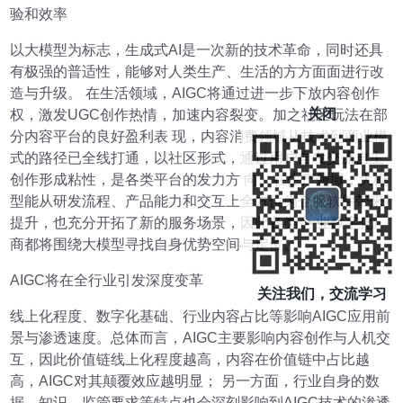
验和效率
以大模型为标志，生成式AI是一次新的技术革命，同时还具
有极强的普适性，能够对人类生产、生活的方方面面进行改
造与升级。 在生活领域，AIGC将通过进一步下放内容创作
关闭
权，激发UGC创作热情，加速内容裂变。加之社区玩法在部
分内容平台的良好盈利表 现，内容消费领域从技术到商业模
式的路径已全线打通，以社区形式，通过用户自发交流自主
创作形成粘性，是各类平台的发力方 向。在生产领域，大模
型能从研发流程、产品能力和交互上全方位为企服软件带来
提升，也充分开拓了新的服务场景，因此各类企 业数字化厂
商都将围绕大模型寻找自身优势空间与定位。
AIGC将在全行业引发深度变革
关注我们，交流学习
线上化程度、数字化基础、行业内容占比等影响AIGC应用前
景与渗透速度。总体而言，AIGC主要影响内容创作与人机交
互，因此价值链线上化程度越高，内容在价值链中占比越
高，AIGC对其颠覆效应越明显； 另一方面，行业自身的数
据、知识、监管要求等特点也会深刻影响到AIGC技术的渗透