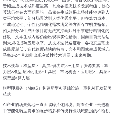
音频生成技术成熟度最高，其余各模态技术发展稍缓，核心
算法仍存在大面积黑箱，虽然在生成效果上整体能够达到人
类平均水平，部分场景达到人类优秀水平，但在算力成本、
生成稳定性、个性化精细化需求满足等方面存在明显瓶颈。
如大部分AI生成图像目前无法支持画师对细节进行精细化的
修改，文本生成内容仍会出现事实性错误，因而目前无法达
到大规模成熟应用水平。从技术迭代速度看，各模态呈现出
成熟度越低，迭代速度越快的特点，文本和图像生成领域几
乎每1-2个月就能出现突破性技术进展，未来可期。
技术变革：模型层>工具层>算力层>应用层；资源要素：算
力层>模型 层>应用层>工具层；市场机会：应用层>工具层>
模型层>算力层
模型即服务（MaaS）构建新型AI基础设施，重构AI开发部署
范式
AI产业的场景落地一直面临碎片化困境。随着企业上云进程
中智能化转型需求的逐步增多和传统行业领域数据的不断积