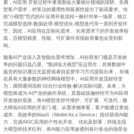
累，AI应用 开发过程中逐渐面临大量细分领域的深耕、非典
型客户需求，对算法的通用性和延展性提出了较高要求。传
统“小模型”范式的AI 应用开发流程一般针对单一场景，独立
完成模型选择-数据处理-模型优化-模型迭代等一系列开发环
节。因此，AI应用在定制化需求、 长尾需求下的开发效率较
低，且模型精度、性能、可扩展性等指标质量也会受到影
响。
随着AI产业深入及智能化需求增加，AI在研发门槛及开发效
率的问题日益凸显。“预训练大模型”应运而生，其将数据中
蕴含的知识通过无监督或者自监督学习方式提取出来， 存储
在具有大量参数的神经网络模型中。AI应用开发流程转变
为，调用通用流程-结合行业经验-解决实际问题。未来，大
模型将成为 AI产业的操作系统，其基础设施特性可为AI应用
开发做好底座，将AI模型变得可维护、可扩展、可迭代，极
大降低AI应用的开发门 槛。从需求侧来看，客户能通过更低
成本、高效率的MaaS（Model As a Service）路径获得AI能
力，完成AIGC应用的个性化开发、 优化及部署，持续兑现
大模型的技术红利，将AI能力应用渗透到各行各业的场景业