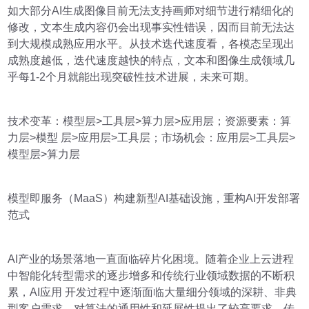
如大部分AI生成图像目前无法支持画师对细节进行精细化的
修改，文本生成内容仍会出现事实性错误，因而目前无法达
到大规模成熟应用水平。从技术迭代速度看，各模态呈现出
成熟度越低，迭代速度越快的特点，文本和图像生成领域几
乎每1-2个月就能出现突破性技术进展，未来可期。
技术变革：模型层>工具层>算力层>应用层；资源要素：算
力层>模型 层>应用层>工具层；市场机会：应用层>工具层>
模型层>算力层
模型即服务（MaaS）构建新型AI基础设施，重构AI开发部署
范式
AI产业的场景落地一直面临碎片化困境。随着企业上云进程
中智能化转型需求的逐步增多和传统行业领域数据的不断积
累，AI应用 开发过程中逐渐面临大量细分领域的深耕、非典
型客户需求，对算法的通用性和延展性提出了较高要求。传