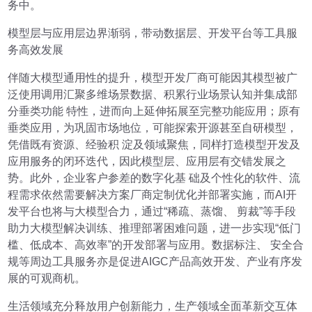
务中。
模型层与应用层边界渐弱，带动数据层、开发平台等工具服
务高效发展
伴随大模型通用性的提升，模型开发厂商可能因其模型被广
泛使用调用汇聚多维场景数据、积累行业场景认知并集成部
分垂类功能 特性，进而向上延伸拓展至完整功能应用；原有
垂类应用，为巩固市场地位，可能探索开源甚至自研模型，
凭借既有资源、经验积 淀及领域聚焦，同样打造模型开发及
应用服务的闭环迭代，因此模型层、应用层有交错发展之
势。此外，企业客户参差的数字化基 础及个性化的软件、流
程需求依然需要解决方案厂商定制优化并部署实施，而AI开
发平台也将与大模型合力，通过“稀疏、蒸馏、 剪裁”等手段
助力大模型解决训练、推理部署困难问题，进一步实现“低门
槛、低成本、高效率”的开发部署与应用。数据标注、 安全合
规等周边工具服务亦是促进AIGC产品高效开发、产业有序发
展的可观商机。
生活领域充分释放用户创新能力，生产领域全面革新交互体