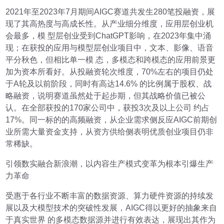
2021年至2023年7月期间AIGC赛道共发生280笔投融资，展
现了其高热度与高成长性。从产业细分维度，应用层创业机
会最多，模 型层创业受到ChatGPT影响，在2023年集中涌
现；在获投的应用与模型层创业项目中，文本、影像、语音
平分秋色，但相比单一模 态，多模态和跨模态的应用前景更
加为资本所看好。从投融资轮次维度，70%左右的项目仍处
于A轮及以前阶段，同时有高达14.6% 的比例属于股权、战
略融资，说明赛道虽然处于起步期，但其战略价值已被公
认。在全部获投的170家公司中，获投3次及以上公司 约占
17%。同一标的的高频融资，从企业需求侧反应AIGC前期创
业所需大量资金支持，从资方供给侧表明优质创业项目仍非
常稀缺。
引领数实融合新浪潮，以内容生产模式变革为根本引爆生产
力革命
受惠于各行业不断丰富的数据资源、算力硬件资源的持续发
展以及大模型技术的突破性发展，AIGC得以更好的抽象来自
于真实世界 的多模态数据源并进行有效表达，展现出其作为