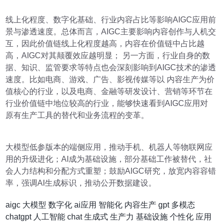
线上化程度、数字化基础、行业内容占比等影响AIGC应用前
景与渗透速度。总体而言，AIGC主要影响内容创作与人机交
互，因此价值链线上化程度越高，内容在价值链中占比越
高，AIGC对其颠覆效应越明显； 另一方面，行业自身的数
据、知识、监管要求等特点也会深刻影响到AIGC技术的渗透
速度。比如电商、游戏、广告、影视传媒等以 内容生产为价
值核心的行业，以及电商、金融等研发设计、营销等环节在
行业价值链中地位较高的行业，能够快速看到AIGC应用对
原有生产工具的替代和业务流程的变革。
大模型低参版本的端侧应用，推动手机、机器人等物联网应
用的升级进化；AI成为基础设施，部分基础工作被替代，社
会人力结构和分配方式重塑；鼓励AIGC研究，放宽内容容错
率，强调AI生成标识，推动公开数据建设。
aigc
大模型
数字化
ai应用
智能化
内容生产
gpt
多模态
chatgpt
人工智能
chat
生成式
生产力
基础设施
个性化
应用