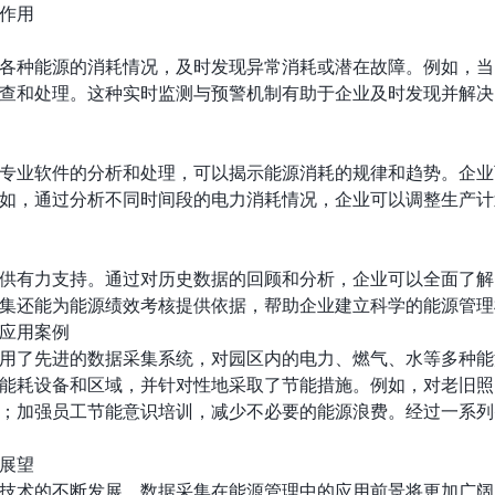
作用
各种能源的消耗情况，及时发现异常消耗或潜在故障。例如，当
查和处理。这种实时监测与预警机制有助于企业及时发现并解决
专业软件的分析和处理，可以揭示能源消耗的规律和趋势。企业
如，通过分析不同时间段的电力消耗情况，企业可以调整生产计
供有力支持。通过对历史数据的回顾和分析，企业可以全面了解
集还能为能源绩效考核提供依据，帮助企业建立科学的能源管理
应用案例
用了先进的数据采集系统，对园区内的电力、燃气、水等多种能
能耗设备和区域，并针对性地采取了节能措施。例如，对老旧照
；加强员工节能意识培训，减少不必要的能源浪费。经过一系列
展望
技术的不断发展，数据采集在能源管理中的应用前景将更加广阔