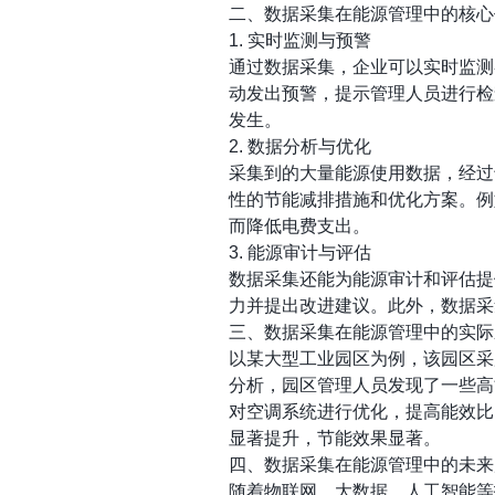
二、数据采集在能源管理中的核心
1. 实时监测与预警
通过数据采集，企业可以实时监测
动发出预警，提示管理人员进行检
发生。
2. 数据分析与优化
采集到的大量能源使用数据，经过
性的节能减排措施和优化方案。例
而降低电费支出。
3. 能源审计与评估
数据采集还能为能源审计和评估提
力并提出改进建议。此外，数据采
三、数据采集在能源管理中的实际
以某大型工业园区为例，该园区采
分析，园区管理人员发现了一些高
对空调系统进行优化，提高能效比
显著提升，节能效果显著。
四、数据采集在能源管理中的未来
随着物联网、大数据、人工智能等