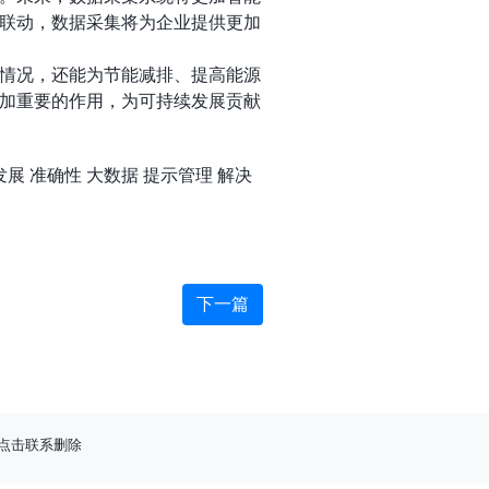
联动，数据采集将为企业提供更加
情况，还能为节能减排、提高能源
加重要的作用，为可持续发展贡献
发展
准确性
大数据
提示管理
解决
下一篇
点击联系删除