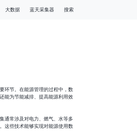
大数据
蓝天采集器
搜索
要环节。在能源管理的过程中，数
还能为节能减排、提高能源利用效
集通常涉及对电力、燃气、水等多
。这些技术能够实现对能源使用数