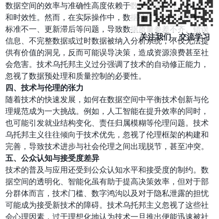
数据空间的效率与准确性高度依赖于数据的完整性、准确性
和时效性。然而，在实际操作中，数据往往因为来源多样、
标准不一、更新滞后等问题，导致数据质量参差不齐。错误
关注我们，交流学习
信息、不完整数据或过时数据被纳入分析系统，不仅无法提
供有价值的洞见，反而可能误导决策，造成资源浪费甚至社
会危害。技术乌托邦主义过分强调了技术的自动修正能力，
忽视了数据预处理和质量控制的必要性。
四、技术与伦理的张力
随着技术的快速发展，如何在数据空间中平衡技术创新与伦
理规范成为一大挑战。例如，人工智能在提升效率的同时，
也可能引发就业结构变化、责任归属模糊等伦理问题。技术
乌托邦主义往往倾向于技术优先，忽视了伦理框架的构建和
完善，导致技术进步与社会伦理之间出现脱节，甚至冲突。
五、公众认知与接受度差异
技术的普及与应用还受到公众认知水平和接受度的制约。数
据空间的透明化、智能化虽有助于提高决策效率，但对于部
分群体而言，技术门槛、数字鸿沟以及对于隐私泄露的担忧
可能成为接受新技术的障碍。技术乌托邦主义忽视了这些社
会心理因素，过于理想化地认为技术一旦推出便能迅速被社