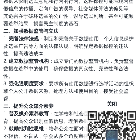
数据来影响选民意见和行为的行为。这种操控可能表现为虚
假信息的传播、定向广告的误导、社交媒体算法的偏见等。
其危害在于破坏选举的公正性，误导选民判断，甚至可能颠
覆选举结果，损害民主制度的基石。
二、加强数据监管与立法
1.
完善法律法规
：制定和完善关于数据使用、个人信息保护
及选举广告等方面的法律法规，明确界定数据操控的违法
性，提高违法成本。
2.
建立数据监管机构
：成立专门的数据监管机构，负责监督
数据在选举中的使用，确保数据的真实性、完整性和合法
性。
3.
强化透明度要求
：要求所有使用数据进行选举活动的组织
或个人公开数据来源、处理方法和使用目的，接受社会监
督。
关闭
三、提升公众媒介素养
1.
普及媒介素养教育
：在学校和社会层面加强媒介素养教
育，提高公众识别虚假信息、理解数据背后逻辑的能力。
2.
鼓励批判性思维
：培养公众在面对信息时保持独立思考，
不轻信、不盲从，学会从多个角度审视信息。