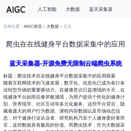
人工智能
大数据
蓝天采集器
当前位置：
AIGC资讯
>
大数据
> 正文
搜索
爬虫在在线健身平台数据采集中的应用
蓝天采集器-开源免费无限制云端爬虫系统
标题：爬虫技术在在线健身平台数据采集中的应用探索
随着互联网技术的飞速发展，数字化、信息化已成为各行各
业转型升级的重要驱动力。在健康意识日益增强的今天，在
线健身平台如雨后春笋般涌现，为用户提供个性化的健身计
划、营养指导、社区互动等多元化服务。这些平台背后，隐
藏着庞大的用户行为数据、课程内容数据以及市场动态信
息，对于健身行业从业者、研究机构乃至个人健身爱好者而
言，这些数据具有极高的价值。而爬虫技术，作为大数据采