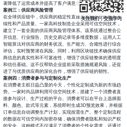
著降低了运营成本并提高了客户满意度。
案例三：供应商风险管理
在全球供应链中，供应商的稳定性直接关系到企业的生产连
关注我们，交流学习
续性和产品质量。一家高科技制造企业采用可信空间技术，
建立了一套全面的供应商风险管理体系。该系统通过整合公
开信息、行业报告、历史交易记录等多维度数据，运用人工
智能算法对供应商的财务状况、生产能力、合规性进行综合
评估，实时预警潜在风险。同时，利用区块链技术确保供应
商信息的真实性和不可篡改性，增强了供应链整体的透明度
和信任基础。这不仅帮助企业提前采取措施规避风险，还促
进了与优质供应商的深化合作，增强了供应链的韧性。
案例四：消费者参与与定制化生产
在消费者主权日益凸显的今天，个性化定制成为新的市场趋
势。一家时尚品牌利用可信空间技术，搭建了一个消费者直
接参与设计、生产过程的平台。消费者可以在平台上选择面
料、颜色、款式等元素，系统即时生成3D预览效果，并根据
订单信息自动调整生产计划，实现按需生产。整个定制流程
的数据在可信空间内加密存储，确保消费者隐私和知识产权
的安全。这种模式不仅满足了消费者的个性化需求，还通过