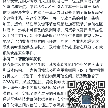
食品安全是消费者最为关注的问题之一，也是供应链管理中
的重点和难点。某知名食品企业引入了基于区块链技术的可
信空间解决方案，构建了一套从农田到餐桌的全链条食品安
全追溯体系。在这个体系中，每一批农产品的种植、采摘、
加工、运输、销售等关键环节信息都被加密记录并存储在区
块链上，形成不可篡改的数据链条。消费者只需扫描产品包
装上的二维码，即可快速获取产品的全生命周期信息，极大
地提升了消费者对品牌的信任度。同时，企业也能通过这一
系统实时监控供应链状态，及时发现并处理潜在风险，有效
预防食品安全事件。
案例二：智能物流优化
物流是供应链管理的血脉，其效率直接影响企业的响应速度
和成本结构。一家跨国物流公司利用物联网（IoT）和大数据
关闭
分析技术，打造了一个智能物流可信空间。该系统整合了
GPS追踪、温湿度监控、货物装卸状态感应等多种传感器数
据，结合机器学习算法预测运输路线、优化装载顺序、预测
潜在延误，实现了物流过程的可视化和智能化管理。此外，
通过区块链技术确保数据交换的安全性和透明度，增强了与
合作伙伴之间的信任，促进了物流资源的高效协同配置，显