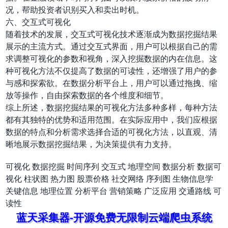
况，帮助投资者识别买入和卖出时机。
六、交互式可视化
随着技术的发展，交互式可视化技术逐渐成为数据挖掘结果
展示的主流方式。通过交互式界面，用户可以根据自己的需
求调整可视化的参数和视角，深入挖掘数据的内在信息。这
种可视化方法不仅提高了数据的可读性，还增强了用户的参
与感和探索欲。在数据分析平台上，用户可以通过拖拽、缩
放等操作，自由探索数据的各个维度和细节。
综上所述，数据挖掘结果的可视化方法多种多样，每种方法
都有其独特的优势和适用范围。在实际应用中，我们应根据
数据的特点和分析需求选择合适的可视化方法，以直观、清
晰地展示数据挖掘结果，为决策提供有力支持。
可视化
数据挖掘
时间序列
交互式
地理空间
数据分析
数据可
视化
柱状图
热力图
股票价格
社交网络
序列图
生物信息学
关键信息
地理位置
分析平台
营销策略
广泛应用
交通路线
可
读性
蓝天采集器-开源免费无限制云端爬虫系统