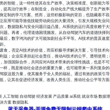
人类的智能，这一特性使其在生产效率、决策精准度、创新能力
断，提高治疗效率；在制造业，自动化生产线大幅提升了生产效
量身定制的学习方案。然而，这些积极影响的背后，也隐藏着不
广泛应用可能导致低技能劳动岗位的大量消失，引发大规模失业
次，数据隐私与安全问题日益凸显。AI系统的运行高度依赖于
问题。再者，伦理道德困境频发。从自动驾驶汽车的道德抉择到
最后，数字鸿沟的扩大可能加剧社会不平等。AI技术的普及速
距。
废食，否定AI技术的价值，而应积极寻求解决方案，引导技术
利益；企业应承担起社会责任，推动AI技术的公平、透明使用
，加强国际合作，共同应对AI技术带来的全球性挑战，也是不
命一样，既是推动社会进步的重要力量，也可能带来一系列复杂
驾驭这股力量，使其服务于全人类的福祉。通过有效的政策引导
最低，让其在促进经济发展、改善人类生活、推动社会公平等方
新
人工智能
自动驾驶
经济发展
产品质量
ai系统
就业市场
数据
决方案
数据隐私
蓝天采集器-开源免费无限制云端爬虫系统