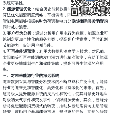
系统可靠性。
2.
能源管理优化
：结合历史能耗数据和天气预报，通过智能
算法优化能源调度策略，平衡供需，降低运营成本。例如，
智能电网能够根据实时负荷调整电力分配，确保供需平衡的
关注我们，交流学习
同时减少浪费。
3.
客户行为分析
：通过分析用户用电行为数据，能源企业可
以制定更加个性化的服务方案，提高客户满意度，同时识别
节能潜力，促进用户侧节能。
4.
可再生能源预测
：利用大数据和深度学习技术，对风能、
太阳能等可再生能源的发电潜力进行精准预测，有助于能源
企业更好地规划生产和储能策略，提高可再生能源的利用
率。
三、对未来能源行业的深远影响
随着数据采集与智能分析技术的不断成熟和广泛应用，能源
行业将迎来更加智能化、高效化和可持续化的未来。首先，
这将极大提升能源系统的灵活性和韧性，使其能够更好地应
对极端天气事件和突发事件，保障能源安全。其次，智能分
析将促进能源消费模式的转变，推动从被动消费向主动管理
转变，鼓励用户参与能源市场，形成更加开放、互动的能源