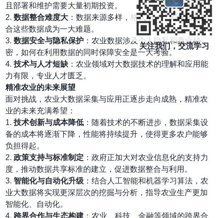
且部署和维护需要大量初期投资。
2.
数据整合难度大
：数据来源多样，格式不一，如何高效整
合这些数据成为一大难题。
3.
数据安全与隐私保护
：农业数据涉及个人隐私和商业秘
关注我们，交流学习
密，如何在利用数据的同时保障安全是一大考验。
4.
技术与人才短缺
：农业领域对大数据技术的理解和应用能
力有限，专业人才匮乏。
精准农业的未来展望
面对挑战，农业大数据采集与应用正逐步走向成熟，精准农
业的未来充满希望：
1.
技术创新与成本降低
：随着技术的不断进步，数据采集设
备的成本将逐渐下降，性能将持续提升，使得更多农户能够
负担得起。
2.
政策支持与标准制定
：政府正加大对农业信息化的支持力
度，推动数据共享标准的建立，促进数据整合与利用。
3.
智能化与自动化升级
：结合人工智能和机器学习算法，农
业大数据将实现更深层次的挖掘与分析，指导农业生产更加
智能化、自动化。
4.
跨界合作与生态构建
：农业、科技、金融等领域的跨界合