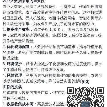
农业大数据采集的重要性
农业大数据，涵盖了从气候条件、土壤类型、作物生长周期
到市场需求、农产品质量追溯等多维度的信息。这些数据通
过卫星遥感、无人机巡检、地面传感器网络、智能农机等多
种手段进行采集，为农业生产提供了前所未有的洞察力。
1.
提高生产效率
：通过分析土壤湿度、养分含量及气候条
件，农民可以精确调整灌溉、施肥计划，减少资源浪费，提
升作物产量和质量。
2.
优化资源配置
：大数据帮助预测市场需求，指导种植结构
的调整，避免产能过剩或短缺，同时优化种子选择，提高作
物适应性。
3.
环境保护
：精准农业减少了化肥和农药的过度使用，保护
了生态环境，促进了可持续农业发展。
4.
风险管理
：利用历史气候数据和作物病虫害模型，农民可
以提前制定防灾减灾策略，降低自然灾害的影响。
关闭
面临的挑战
尽管农业大数据的前景广阔，但在实际采集与应用过程中仍
面临不少挑战：
1.
数据收集成本高
：高质量的农业数据采集设备价格昂贵，