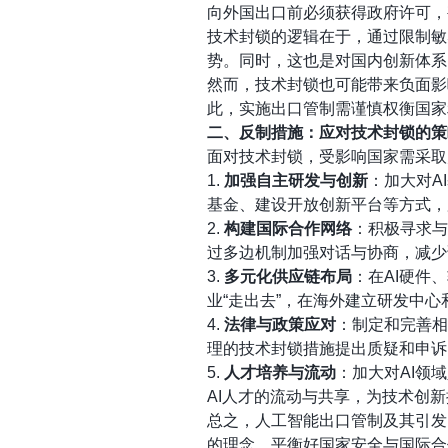
向外国出口前必须获得政府许可，
技术封锁的逻辑在于，通过限制敏
势。同时，这也是对国内创新体系
然而，技术封锁也可能带来负面影
此，实施出口管制需谨慎权衡国家
二、反制措施：应对技术封锁的策
面对技术封锁，受影响国家需采取
1.
加强自主研发与创新
：加大对A
基金、建设开放创新平台等方式，
2.
构建国际合作网络
：积极寻求与
过多边机制加强对话与协商，减少
3.
多元化供应链布局
：在AI硬件
业“走出去”，在海外建立研发中
4.
法律与政策应对
：制定和完善相
理的技术封锁措施提出质疑和申诉
5.
人才培养与流动
：加大对AI领
AI人才的流动与共享，为技术创
总之，人工智能出口管制及其引发
的理念，平衡好国家安全与国际合