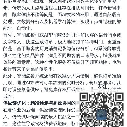
智能点餐系统的出现，标志着餐饮业向数字化转型的重要一
步。传统的人工点餐流程往往存在排队时间长、订单错误率
高、顾客体验不佳等问题。而AI技术的应用，通过自然语言
处理、大数据分析以及机器学习算法，实现了点餐过程的智
能化、自动化。
首先，智能点餐机或APP能够识别并理解顾客的语音指令或
文字输入，快速生成订单，极大地缩短了等待时间。更重要
的是，基于顾客的历史消费记录与偏好分析，AI系统能够提
供个性化的菜品推荐，满足不同顾客的口味需求，增强就餐
体验的满意度。这种个性化服务不仅提升了顾客粘性，也为
餐厅带来了更高的复购率。
此外，智能点餐系统还能有效减少人为错误，确保订单准确
无误。通过AI算法对订单数据的实时分析，餐厅管理者可以
关闭
即时调整菜品供应，避免库存积压或短缺，进一步优化运营
成本。
供应链优化：精准预测与高效协同的典范
在餐饮业的后端，供应链管理同样受益于AI技术的深度介
入。传统供应链面临的最大挑战之一在于需求预测的不准确
性，这往往导致食材浪费或短缺，影响餐厅的运营效率和成