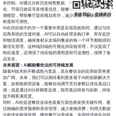
本控制。AI通过分析历史销售数据、季节性趋势、天气变
化、节假日效应等多维度信息，能够生成更为精准的需求预
关注我们，交流学习
测模型，帮助餐厅提前规划库存，减少浪费，确保食材的新
鲜度和可用性。
AI在供应链中的另一个重要作用是实现高效协同。通过与供
应商系统的无缝对接，AI可以自动处理采购订单、库存监控
和物流调度，确保食材从农场到餐桌的每一个环节都能得到
最优化管理。这种端到端的可视化供应链管理，不仅提高了
响应速度，还增强了供应链的透明度和可追溯性，保障了食
品安全。
未来展望：AI赋能餐饮业的可持续发展
随着AI技术的不断成熟与普及，其在餐饮业的应用前景将更
加广阔。未来，我们可以期待看到更多基于AI的创新解决方
案，如智能厨房设备，能够自动调节烹饪参数以优化菜品口
感；或是通过AI分析顾客反馈，指导菜品研发与创新，持续
提升顾客满意度。
同时，AI在促进餐饮业绿色发展方面也将发挥关键作用。通
过精确的需求预测和库存管理，减少食物浪费；利用大数据
分析优化能源使用，降低餐厅运营成本，实现经济效益与环