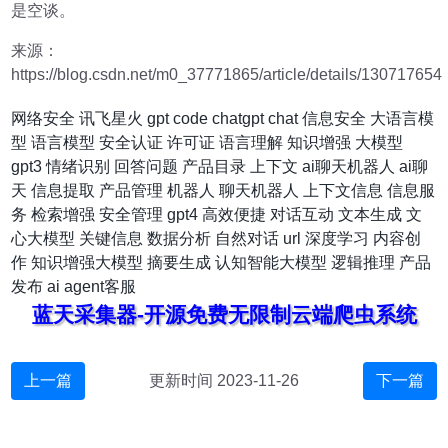
是空谈。
来源：
https://blog.csdn.net/m0_37771865/article/details/130717654
网络安全
讯飞星火
gpt
code
chatgpt
chat
信息安全
大语言模
型
语言模型
安全认证
许可证
语言理解
知识增强
大模型
gpt3
情绪识别
回答问题
产品目录
上下文
ai聊天机器人
ai聊
天
信息提取
产品管理
机器人
聊天机器人
上下文信息
信息服
务
检索增强
安全管理
gpt4
高效便捷
对话互动
文本生成
文
心大模型
关键信息
数据分析
自然对话
url
深度学习
内容创
作
知识增强大模型
摘要生成
认知智能大模型
逻辑推理
产品
发布
ai agent客服
蓝天采集器-开源免费无限制云端爬虫系统
上一篇
更新时间 2023-11-26
下一篇