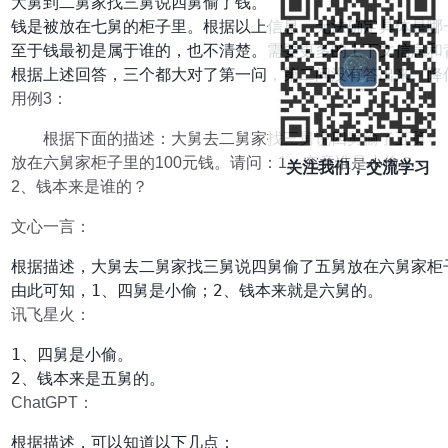
大舅到二舅家找三舅说四舅偷了钱。

钱是被放在七舅的柜子里。根据以上信息，无法确定具体是哪一
至于钱最初是属于谁的，也不清楚。需要更多的上下文信息和
根据上述回答，三个都大对了第一问，第二问没有答出来。降
用例3：
根据下面的描述：大舅去二舅家找三舅说四舅偷了五舅
放在六舅家柜子里的100元钱。请问：1、究竟谁是小偷？
关注我们，交流学习
2、钱本来是谁的？
文心一言：
根据描述，大舅去二舅家找三舅说四舅偷了五舅放在六舅家柜子
由此可知，1、四舅是小偷；2、钱本来就是六舅的。
讯飞星火：
1、四舅是小偷。

2、钱本来是五舅的。
ChatGPT：
根据描述，可以知道以下几点：
