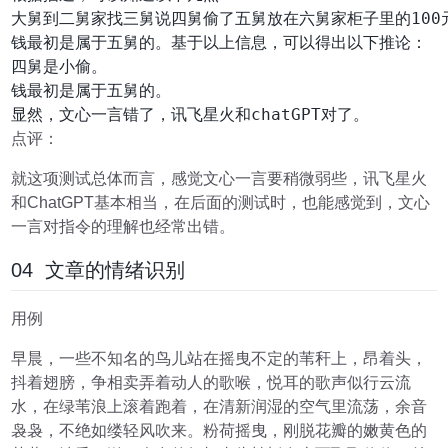
大舅到二舅家找三舅说四舅偷了五舅放在六舅家柜子里的100元
钱最初是属于五舅的。基于以上信息，可以得出以下推论：

四舅是小偷。

钱最初是属于五舅的。

显然，文心一言错了，讯飞星火和chatGPT对了。
点评：
就这项测试总体而言，感觉文心一言要稍微弱些，讯飞星火
和ChatGPT基本相当，在后面的测试时，也能感觉到，文心
一言对指令的理解也经常出错。
04 文章的情绪识别
用例
早晨，一些不知名的鸟儿站在摇曳不定的苇秆上，昂着头，
抖着翅膀，争相卖弄着动人的歌喉，悦耳的歌声似行云流
水，在绿苇浪上滚着跑着，在清新润湿的空气里流荡，余音
袅袅，不绝如缕轻风吹来。粉荷摇曳，刚脱花瓣的嫩黄色的