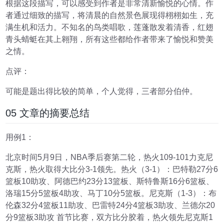
根据这段描写，可以感受到作者是非常清新愉悦的心情。作
者通过细致的描写，将清晨的自然景色展现得栩栩如生，充
满生机和活力。不知名的鸟类唱歌，莲蓬散发着清香，红翅
青头蜻蜓在其上翱翔，所有这些都给作者带来了愉悦和赞美
之情。
点评：
可能是题出得比较的简单，个人觉得，三者部分伯仲。
05 文章的摘要总结
用例1：
北京时间5月9日，NBA季后赛第二轮，热火109-101力克尼
克斯，热火取得大比分3-1领先。热火（3-1）：巴特勒27分6
篮板10助攻、阿德巴约23分13篮板、斯特鲁斯16分6篮板、
洛瑞15分5篮板4助攻、马丁10分5篮板。尼克斯（1-3）：布
伦森32分4篮板11助攻、巴雷特24分4篮板3助攻、兰德尔20
分9篮板3助攻 首节比赛，双方比分胶着，热火领先尼克斯1