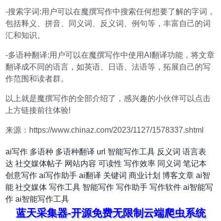
-搜索字词:用户可以在魔撰写作中搜索任何想要了解的字词，
包括释义、拼音、同义词、反义词、例句等，丰富自己的词
汇和知识。
-多语种翻译:用户可以在魔撰写作中使用AI翻译功能，将文章
翻译成不同的语言，如英语、日语、法语等，拓展自己的写
作范围和读者群。
以上就是魔撰写作的全部介绍了，感兴趣的小伙伴可以点击
上方链接前往体验!
来源：https://www.chinaz.com/2023/1127/1578337.shtml
ai写作
多语种
多语种翻译
url
智能写作工具
反义词
语言表
达
社交媒体帖子
网站内容
可读性
写作效率
同义词
笔记本
创意写作
ai写作助手
ai翻译
关键词
商业计划
博客文章
ai智
能
社交媒体
写作工具
智能写作
写作助手
写作软件
ai智能写
作
ai智能写作工具
蓝天采集器-开源免费无限制云端爬虫系统