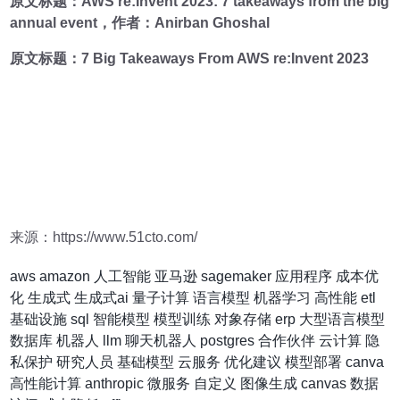
原文标题：
AWS re:Invent 2023: 7 takeaways from the big
annual event
，作者：Anirban Ghoshal
原文标题：
7 Big Takeaways From AWS re:Invent 2023
来源：https://www.51cto.com/
aws
amazon
人工智能
亚马逊
sagemaker
应用程序
成本优
化
生成式
生成式ai
量子计算
语言模型
机器学习
高性能
etl
基础设施
sql
智能模型
模型训练
对象存储
erp
大型语言模型
数据库
机器人
llm
聊天机器人
postgres
合作伙伴
云计算
隐
私保护
研究人员
基础模型
云服务
优化建议
模型部署
canva
高性能计算
anthropic
微服务
自定义
图像生成
canvas
数据