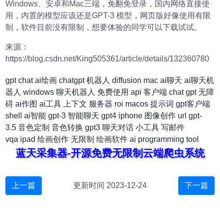
Windows、安卓和Mac三端，免翻免登录，国内网络直接使
用，内置的模型应该还是GPT-3 模型，网页版好像使用有限
制，软件目前没有限制，想要体验的同学可以下载试试。
来源：
https://blog.csdn.net/King505361/article/details/132360780
gpt
chat
ai绘画
chatgpt
机器人
diffusion
mac
ai聊天
ai聊天机
器人
windows
聊天机器人
免费使用
api
客户端
chat gpt
无障
碍
ai作图
ai工具
上下文
服务器
roi
macos
提示词
gpt客户端
shell
ai智能
gpt-3
智能聊天
gpt4
iphone
图像创作
url
gpt-
3.5
音色定制
音色转换
gpt3
聊天对话
小工具
写邮件
vqa
ipad
绘画创作
无限制
绘画软件
ai programming tool
蓝天采集器-开源免费无限制云端爬虫系统
上一篇
更新时间 2023-12-24
下一篇