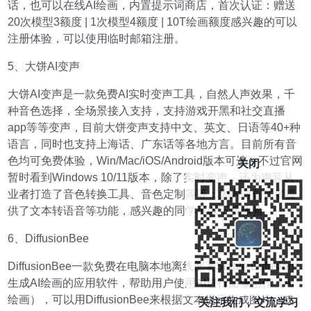
话，也可以在线AI绘画，内置提示词商店，首次认证：赠送
20次模型3额度 | 1次模型4额度 | 10T绘画额度感兴趣的可以
注册体验，可以使用临时邮箱注册。
5、大饼AI变声
大饼AI变声是一款免费AI实时变声工具，自然人声效果，千
种音色选择，全场景接入支持，支持游戏开黑和社交直播
app等等变声，目前大饼变声支持中文、英文、日语等40+种
语言，同时也支持上海话、广东话等各地方言。目前所有音
色均可免费体验，Win/Mac/iOS/Android版本可选，不过官网
关闭
暂时看到Windows 10/11版本，除了实时变声，还为声音从
业者打造了音色转换工具、音色定制等等；为内容创作者提
供了文本转语音等功能，感兴趣的同学可以下载体验。
6、DiffusionBee
DiffusionBee一款免费在电脑本地离线部署Stable Diffusion
生成AI绘画的应用软件，帮助用户使用AI进行图像创作（AI
绘画），可以用DiffusionBee来根据文本提示生成图片，或
关注我们，交流学习