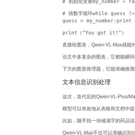
# 初始化变量
my_number = r
# 猜数字循环
while guess !=
guess > my_number:
print
print（"You got it!"）
直接给图表，Qwen-VL-Max
论文中多复杂的图表，它都能瞬间
下方的图形推理题，它能准确推测
文本信息识别处理
这次，迭代后的Qwen-VL-Pl
模型可以有效地从表格和文档中提
比如，随手拍一张铺满字的药品说
Qwen-VL-Max不仅可以准确