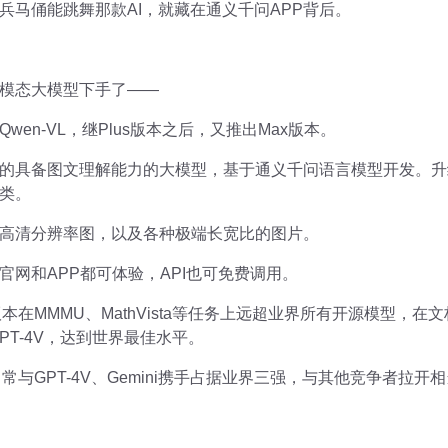
兵马俑能跳舞那款AI，就藏在通义千问APP背后。
模态大模型下手了——
en-VL，继Plus版本之后，又推出Max版本。
月推出的具备图文理解能力的大模型，基于通义千问语言模型开发。升
类。
高清分辨率图，以及各种极端长宽比的图片。
网和APP都可体验，API也可免费调用。
版本在MMMU、MathVista等任务上远超业界所有开源模型，在
越GPT-4V，达到世界最佳水平。
常常与GPT-4V、Gemini携手占据业界三强，与其他竞争者拉开