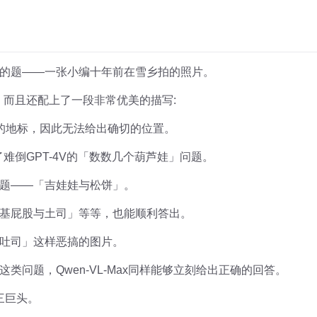
的题——一张小编十年前在雪乡拍的照片。
出来，而且还配上了一段非常优美的描写:
体的地标，因此无法给出确切的位置。
对了难倒GPT-4V的「数数几个葫芦娃」问题。
题——「吉娃娃与松饼」。
基屁股与土司」等等，也能顺利答出。
吐司」这样恶搞的图片。
类问题，Qwen-VL-Max同样能够立刻给出正确的回答。
灵三巨头。