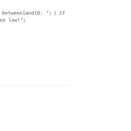
 between1and10: "）)
if
oo low!"）
。