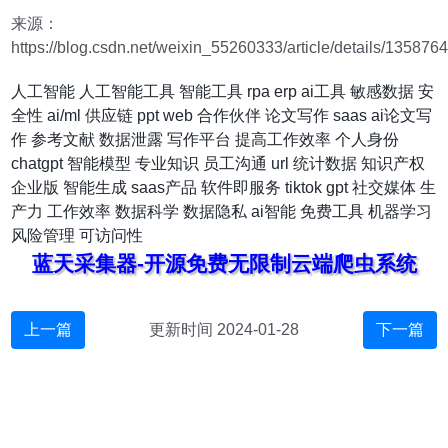
来源：
https://blog.csdn.net/weixin_55260333/article/details/135876
人工智能
人工智能工具
智能工具
rpa
erp
ai工具
敏感数据
安
全性
ai/ml
供应链
ppt
web
合作伙伴
论文写作
saas
ai论文写
作
参考文献
数据泄露
写作平台
提高工作效率
个人身份
chatgpt
智能模型
专业知识
员工沟通
url
统计数据
知识产权
企业版
智能生成
saas产品
软件即服务
tiktok
gpt
社交媒体
生
产力
工作效率
数据科学
数据隐私
ai智能
免费工具
机器学习
风险管理
可访问性
蓝天采集器-开源免费无限制云端爬虫系统
上一篇
更新时间 2024-01-28
下一篇