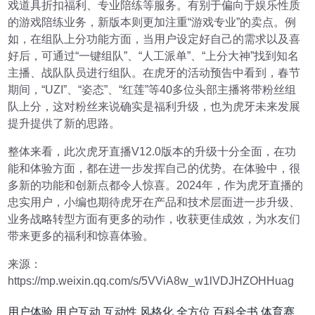
戏道具折扣福利、专业陪练等服务。有别于偏向于娱乐性质
的游戏陪练业务，新版本则更加注重“游戏专业”的卖点。例
如，在组队上分功能方面，当用户设定好自己的需求以及喜
好后，可通过“一键组队”、“人工派单”、“上分大神”找到知名
主播、战队队员进行组队。在虎牙的活动预告中看到，春节
期间，“UZI”、“姿态”、“红莲”等40多位头部主播将带粉丝组
队上分，这对粉丝来说确实是福利升级，也为虎牙未来发展
提升提供了新的思路。
整体来看，此次虎牙直播V12.0版本的升级十分全面，在功
能和体验方面，都在进一步发挥自己的优势。在体验中，很
多新的功能和创新点都令人惊喜。2024年，作为虎牙直播的
忠实用户，小编也期待虎牙在产品和技术层面进一步升级、
业务战略转型方面有更多的动作，收获更佳成效，为水友们
带来更多的福利和惊喜体验。
来源：
https://mp.weixin.qq.com/s/5VViA8w_w1lVDJHZOHHuag
用户体验
用户互动
互动性
风格化
全方位
百科全书
体育赛