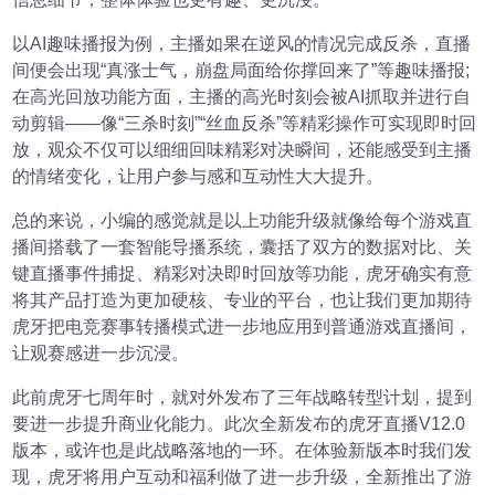
以AI趣味播报为例，主播如果在逆风的情况完成反杀，直播
间便会出现“真涨士气，崩盘局面给你撑回来了”等趣味播报;
在高光回放功能方面，主播的高光时刻会被AI抓取并进行自
动剪辑——像“三杀时刻”“丝血反杀”等精彩操作可实现即时回
放，观众不仅可以细细回味精彩对决瞬间，还能感受到主播
的情绪变化，让用户参与感和互动性大大提升。
总的来说，小编的感觉就是以上功能升级就像给每个游戏直
播间搭载了一套智能导播系统，囊括了双方的数据对比、关
键直播事件捕捉、精彩对决即时回放等功能，虎牙确实有意
将其产品打造为更加硬核、专业的平台，也让我们更加期待
虎牙把电竞赛事转播模式进一步地应用到普通游戏直播间，
让观赛感进一步沉浸。
此前虎牙七周年时，就对外发布了三年战略转型计划，提到
要进一步提升商业化能力。此次全新发布的虎牙直播V12.0
版本，或许也是此战略落地的一环。在体验新版本时我们发
现，虎牙将用户互动和福利做了进一步升级，全新推出了游