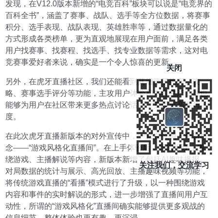
发现，在V12.0版本新增的“电竞百科”板块可以说是“电竞界的
百科全书”，涵盖了赛事、战队、选手等全方位数据，将赛事
积分、选手表现、战队表现、英雄胜率等，通过数据量化的
方式形成各类榜单，更为直观地展现在用户面前，满足各类
用户找赛事、找赛程、找选手、找专业数据等需求，这对电
竞赛事爱好者来说，确实是一个令人惊喜的更新。
关闭
另外，在虎牙直播社区，我们还能看到其增添了热点、攻
略、赛事选手评分等功能，主攻用户体验和内容生产，这也
能够为用户在社区带来更多热点讨论话题、实现更高参与
度。
在此次虎牙直播新版本的对外宣传中，一直在强调一个新概
念——“游戏风格化直播间”。在上手体验后，我们发现，围
绕游戏、主播解说等内容，新版本新增了包括AI趣味播报、
关注我们，交流学习
对局数据的统计与展示、高光回放、主播趣味视频等功能，
将传统游戏直播的“看播”模式进行了升级，以一种围绕游戏
内容和事件的实时解说的形式，进一步增强了直播间用户互
动性，所谓的“游戏风格化”直播间确实能够提供更多观战的
信息细节，整体体验也更有趣、更沉浸。