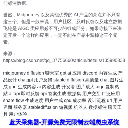
们标注数据。
当然，Midjourney 以及其他优秀的 AI 产品的亮点并不只有
这三个。但是一般来说，用户社区、及时反馈以及建立数据
飞轮是 AIGC 类应用必不可少的组成部分。如果你接下来决
定开发一个这样的应用，一定不能在产品中漏掉这三个元
素。
来源：
https://blog.csdn.net/qq_37756660/article/details/135990838
midjourney
diffusion
聊天室
gpt
ai 应用
discord
内容生成
产
品设计
chatgpt
用户反馈
stable diffusion
高质量
chat
图片生
成
gpu
生成内容
ai 内容生成
开发者
图片放大
aigc
复制粘
贴
ai api
即时反馈
api
答案生成
数据集
用户交互
广泛应用
share
flow
生成速度
用户生成
cpu
成功率
设计流程
url
用户
界面
服务器
stablediffusion
短视频
机器人
数据标注
聊天工
具
用户体验
蓝天采集器-开源免费无限制云端爬虫系统