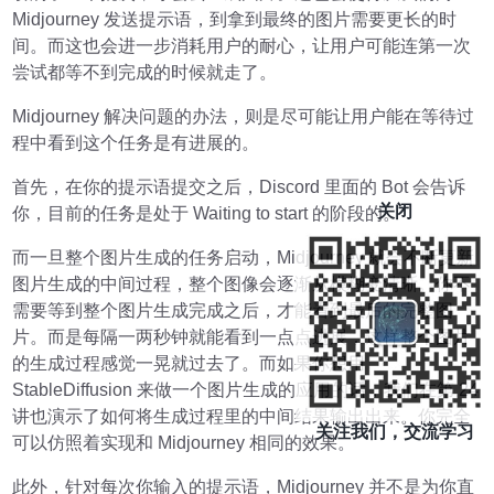
Midjourney 发送提示语，到拿到最终的图片需要更长的时
间。而这也会进一步消耗用户的耐心，让用户可能连第一次
尝试都等不到完成的时候就走了。
Midjourney 解决问题的办法，则是尽可能让用户能在等待过
程中看到这个任务是有进展的。
首先，在你的提示语提交之后，Discord 里面的 Bot 会告诉
关闭
你，目前的任务是处于 Waiting to start 的阶段的。
而一旦整个图片生成的任务启动，Midjourney 就会不断更新
图片生成的中间过程，整个图像会逐渐从模糊变清晰。你不
需要等到整个图片生成完成之后，才能看到最后的完整图
片。而是每隔一两秒钟就能看到一点点进展，这样整个图片
的生成过程感觉一晃就过去了。而如果你想用
StableDiffusion 来做一个图片生成的应用的话，我们在第 24
讲也演示了如何将生成过程里的中间结果输出出来。你完全
关注我们，交流学习
可以仿照着实现和 Midjourney 相同的效果。
此外，针对每次你输入的提示语，Midjourney 并不是为你直