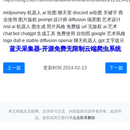
midjourney
机器人
ai 绘图
聊天室
discord
ai绘图
关键字
商
业使用
图片版权
prompt
设计师
diffusion
场景图
艺术设计
nist
ai 机器人
图生成
照片风格
免费版
url
无版权
ai 艺术
chat
bot
chatgpt
生成工具
免费使用
自拍照
google
艺术风格
logo
dall-e
stable diffusion
openai
聊天机器人
gpt
文字提示
蓝天采集器-开源免费无限制云端爬虫系统
上一篇
更新时间 2024-02-13
下一篇
本文转载自互联网、仅供学习交流，内容版权归原作者所有，如涉作
品、版权或其它疑问请
点击联系删除
Copyright ©
蓝天采集
赣ICP备17017220号-3