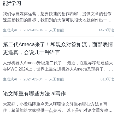
能#学习
我们做自媒体运营，想要快速的创作内容，提供文章的创作
速度是我们的目标，我们别的大佬可以很快地就创作出一篇
内容，而自己墨迹半天确出不了一个字呢？其实这关乎到创
生成式AI
2024-03-04
人工智能
1478阅读
作技巧，下面小编就跟大家分享如何利用自媒体工具辅助自
己创作的技巧。 1.七燕写作 这是一个微...
第二代Ameca来了！和观众对答如流，面部表情
更逼真，会说几十种语言
人形机器人Ameca升级第二代了！ 最近，在世界移动通信大
会MWC 2024上，世界上最先进机器人Ameca又现身了。 会
场周围，Ameca引来一大波观众。 得到GPT-4加持后，
生成式AI
2024-03-04
人工智能
810阅读
Ameca能够对各种问题做出实时反应。 「来一段舞蹈」。
当被问及是否...
论文降重有哪些方法 ai写作
大家好，小发猫降重今天来聊聊论文降重有哪些方法 ai写
作，希望能给大家提供一点参考。 以下是针对论文重复率高
的情况，提供一些修改建议和技巧，可以借助此类工具： 标