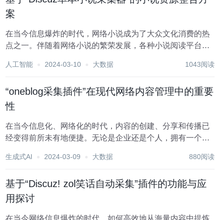
案
在当今信息爆炸的时代，网络小说成为了大众文化消费的热
点之一。伴随着网络小说的繁荣发展，各种小说阅读平台也
如雨后春笋般涌现。在这样的背景下，如何高效、准确地采
人工智能
2024-03-10
大数据
1043阅读
集和整合小说资源，成为了很多网站运营者和文学爱好者关
注的问题。其中，“Discuz单本小说采集器”作...
“oneblog采集插件”在现代网络内容管理中的重要
性
在当今信息化、网络化的时代，内容的创建、分享和传播已
经变得前所未有地便捷。无论是企业还是个人，拥有一个内
容丰富、更新及时的博客或网站，都已成为展示自身实力、
生成式AI
2024-03-09
大数据
880阅读
吸引关注和提升影响力的重要途径。在这一背景
下，“oneblog采集插件”应运而生，它以其强大的内容采...
基于“Discuz! zol笑话自动采集”插件的功能与应
用探讨
在当今网络信息爆炸的时代，如何高效地从海量内容中提炼