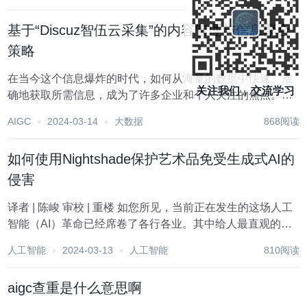
势，逐渐受到了广大开发者和用户的青睐...
基于“Discuz智伍云采集”的内容管理与信息聚合
策略
在当今这个信息爆炸的时代，如何从海量的数据中快速、准
关注我们，交流学习
确地获取所需信息，成为了许多企业和个人关注的焦点。作
为一款强大的内容采集与管理工具，“Discuz智伍云采集”应
AIGC
2024-03-14
大数据
868阅读
运而生，它以其高效、智能的特点，受到了广大用户的青
睐。本文将从多个方面对“Discuz智伍云...
如何使用Nightshade保护艺术品免受生成式AI的
侵害
译者 | 陈峻 审校 | 重楼 如您所见，当前正在发生的这场人工
智能（AI）革命已经席卷了各行各业。其中给人最直观的感
受便是，在基于交互式人机对话的基础上，AI算法不但可以
人工智能
2024-03-13
人工智能
810阅读
生成类似人类语言的文本，而且能够根据一个（组）单词创
建图像和视频。不过，这些人工智...
aigc查重是什么意思啊