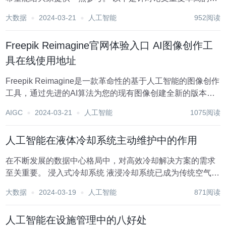
况，提供一些修改建议和技巧，可以借助此类工具： 标题：
大数据
2024-03-21
人工智能
952阅读
知乎大咖教你：如何轻松搞定硕士论文降重！ 对于许多正在
撰写硕士论文的同学来说，降...
Freepik Reimagine官网体验入口 AI图像创作工
具在线使用地址
Freepik Reimagine是一款革命性的基于人工智能的图像创作
工具，通过先进的AI算法为您的现有图像创建全新的版本和
风格。这款工具的出现彻底改变了图像创作的游戏规则，使
AIGC
2024-03-21
人工智能
1075阅读
得无需繁琐的编辑操作，用户只需上传图像并设置所需的变
化，如风格、构图、色彩等，A...
人工智能在液体冷却系统主动维护中的作用
在不断发展的数据中心格局中，对高效冷却解决方案的需求
至关重要。 浸入式冷却系统 液浸冷却系统已成为传统空气冷
却方法的绝佳替代品，提供卓越的热管理和能源效率。 然
大数据
2024-03-19
人工智能
871阅读
而，为了确保数据冷却系统的最佳性能，需要复杂的监控和
维护机制。这就是人工智能分析介入的地方，...
人工智能在设施管理中的八好处