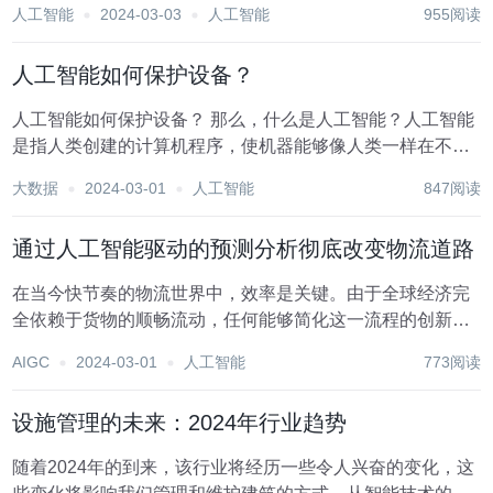
人工智能
2024-03-03
人工智能
955阅读
题：揭秘论文降重的方法：七个实用技巧助你顺利过关 写论
文时，你是否经常遇到重复率过高...
人工智能如何保护设备？
人工智能如何保护设备？ 那么，什么是人工智能？人工智能
是指人类创建的计算机程序，使机器能够像人类一样在不同
的认知水平上学习和行动。人工智能技术处理大量数据，并
大数据
2024-03-01
人工智能
847阅读
使用复杂的算法来识别模式、从错误中学习，并快速解决问
题。 随着人工智能的使用越来越多，人工智...
通过人工智能驱动的预测分析彻底改变物流道路
在当今快节奏的物流世界中，效率是关键。由于全球经济完
全依赖于货物的顺畅流动，任何能够简化这一流程的创新都
会受到热烈欢迎。这就是人工智能驱动的预测分析发挥作用
AIGC
2024-03-01
人工智能
773阅读
的地方，在道路物流领域引起人们的关注。 传统上，物流运
营依赖历史数据和手动预测方法来规划路线、安...
设施管理的未来：2024年行业趋势
随着2024年的到来，该行业将经历一些令人兴奋的变化，这