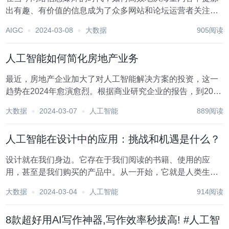
出有趣、有价值的信息成为了众多网站和论坛运营者关注的
焦点。特别是对于以娱乐内容为主的网站，比如笑话分享平
AIGC
2024-03-08
大数据
905阅读
台，能够自动抓取并更新优质的笑话资源显得尤为重要。在
这样的背景下，“Discuz! zol笑话自动采...
人工智能如何简化房地产业务
最近，房地产企业加大了对人工智能解决方案的投资，这一
趋势在2024年愈演愈烈。根据商业研究企业的报告，到2024
年，房地产市场的人工智能规模预计将达到2260亿美元，与
大数据
2024-03-07
人工智能
889阅读
前一年相比，复合年增长率为37.4%。 提高业务绩效和竞争
优势是房地产行业加速采用人...
人工智能在设计中的应用：挑战和机遇是什么？
设计就在我们身边。它存在于我们阅读的书籍、使用的应
用，甚至是我们购买的产品中。从一开始，它就是人类生活
的一部分，从古人在洞穴墙壁上画的画来分享他们的故事，
大数据
2024-03-04
人工智能
914阅读
到创造视觉上吸引人的印刷材料，再到现代，我们为数字平
台创造界面。 随着我们的世界不断进步，设计界也在...
8款超好用AI写作神器,写作效率秒拔高! #人工智