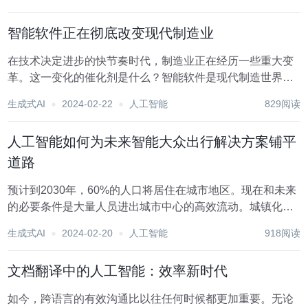
式，最终带来更好的患者治疗效果和优化的资源利用率。 改
善医疗保健中的患者护理和运营效率的重要性怎么...
智能软件正在彻底改变现代制造业
在技术决定进步的快节奏时代，制造业正在经历一些重大变
革。这一变化的催化剂是什么？智能软件是现代制造世界不
可或缺的工具，它集成了各种流程，以提高效率、质量和决
生成式AI
2024-02-22
人工智能
829阅读
策能力。但是，当智能软件遇到物联网(IoT 、人工智能和大
数据等新兴技术时会发生什么？让我们深入...
人工智能如何为未来智能大众出行解决方案铺平
道路
预计到2030年，60%的人口将居住在城市地区。现在和未来
的必要条件是大量人员进出城市中心的高效流动。城镇化的
进步很大程度上依赖于此。在各种公共交通方式中，铁路在
生成式AI
2024-02-20
人工智能
918阅读
每乘客公里的能源消耗方面是最高效、最有效的。 然而，要
使铁路成为首选，它必须安全、可靠且可用...
文档翻译中的人工智能：效率新时代
如今，跨语言的有效沟通比以往任何时候都更加重要。无论