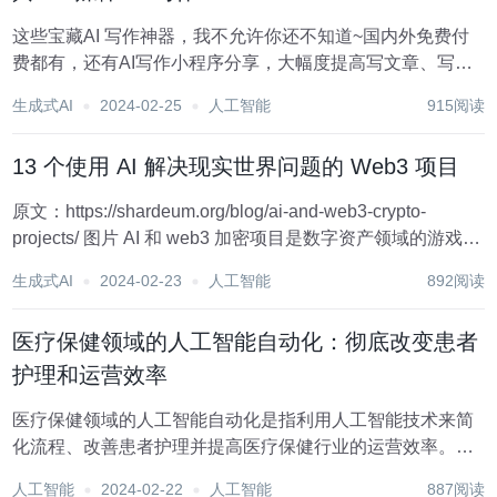
这些宝藏AI 写作神器，我不允许你还不知道~国内外免费付
费都有，还有AI写作小程序分享，大幅度提高写文章、写报
告的效率，快来一起试试吧！ 1.飞鸟写作 这是一个微信公众
生成式AI
2024-02-25
人工智能
915阅读
号 面向专业写作领域的ai写作工具，写作助手包括，ai论
文,ai开题报告、...
13 个使用 AI 解决现实世界问题的 Web3 项目
原文：https://shardeum.org/blog/ai-and-web3-crypto-
projects/ 图片 AI 和 web3 加密项目是数字资产领域的游戏规
则改变者！通过将人工智能 (AI 与区块链技术[1]融合，他们
生成式AI
2024-02-23
人工智能
892阅读
开启了一个自动化、...
医疗保健领域的人工智能自动化：彻底改变患者
护理和运营效率
医疗保健领域的人工智能自动化是指利用人工智能技术来简
化流程、改善患者护理并提高医疗保健行业的运营效率。它
涵盖了广泛的应用，旨在彻底改变医疗保健服务的提供方
人工智能
2024-02-22
人工智能
887阅读