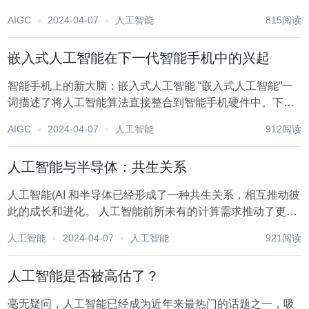
Everywhere: Overcoming Barriers to Adoption，作者 Rahul
AIGC
2024-04-07
人工智能
815阅读
Pradhan。 在技术采用生命周期中，...
嵌入式人工智能在下一代智能手机中的兴起
智能手机上的新大脑：嵌入式人工智能 “嵌入式人工智能”一
词描述了将人工智能算法直接整合到智能手机硬件中。下一
代智能手机包括强大的处理器，可以在设备本身上运行人工
AIGC
2024-04-07
人工智能
912阅读
智能模型，这与前几代基于云的人工智能处理形成鲜明对
比。由于转向设备上处理，用户体验...
人工智能与半导体：共生关系
人工智能(AI 和半导体已经形成了一种共生关系，相互推动彼
此的成长和进化。 人工智能前所未有的计算需求推动了更强
大、更专业的半导体技术的发展，而半导体制造的进步使越
人工智能
2024-04-07
人工智能
921阅读
来越复杂的人工智能系统得以创建。 人工智能对半导体的影
响 人工智能的兴起迎来了计算需求的...
人工智能是否被高估了？
毫无疑问，人工智能已经成为近年来最热门的话题之一，吸