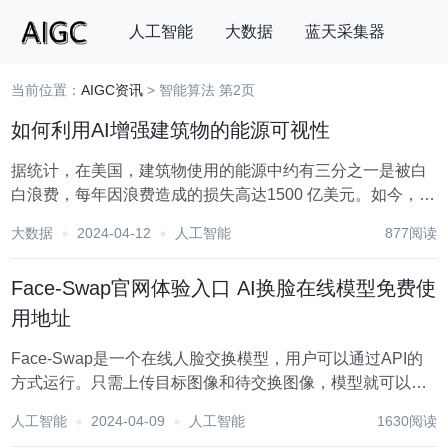
人工智能
大数据
蓝天采集器
当前位置：
AIGC资讯
> 智能算法 第2页
搜索
如何利用AI增强建筑物的能源可视性
据统计，在美国，建筑物使用的能源中约有三分之一是被白
白浪费，每年因浪费造成的损失高达1500 亿美元。如今，越
来越多的建筑物设施管理人员意识到这一点，并希望确定每
大数据
2024-04-12
人工智能
877阅读
一项可用资产，以帮助控制这一成本。众所周知，现在人工
智能 (AI 已成为行业领导者们...
Face-Swap官网体验入口 AI换脸在线模型免费使
用地址
Face-Swap是一个在线人脸交换模型，用户可以通过API的
方式运行。只需上传目标图像和待交换图像，模型就可以自
动完成人脸的交换。该模型由DeepFashion.us维护，预测时
人工智能
2024-04-09
人工智能
1630阅读
间通常在 4 秒以内，运行在Nvidia A40 GPU硬件上。产品免