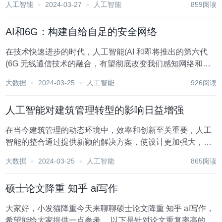
人工智能
2024-03-27
人工智能
859阅读
新的自动化和个性化水平。2022年，全球人工智能在制造业
市场规模达到38亿美元，预计到...
AI和6G：构建自给自足的安全网络
在技术快速进步的时代，人工智能(AI 和即将推出的第六代
(6G 无线通信技术的融合，有望彻底改变我们感知网络和与
网络交互的方式。随着互连设备的激增，以及对高速、低延
大数据
2024-03-25
人工智能
926阅读
迟连接的需求不断增加，自我维持和安全网络的发展已成为
首要关注的问题。本文将深入探讨人工智能...
人工智能对建筑管理转型的影响日益增强
在当今建筑管理的动态环境中，效率和创新至关重要，人工
智能的整合通过提供新颖的解决方案，使设计更加强大，简
化决策过程，从而发挥改变游戏规则的作用，彻底改变了传
大数据
2024-03-25
人工智能
865阅读
统的建筑实践。显然，随着人工智能和BIM的出现，建筑行
业突然变得更好，并准备进行革命性的转变，而...
硕士论文降重 知乎 ai写作
大家好，小发猫降重今天来聊聊硕士论文降重 知乎 ai写作，
希望能给大家提供一点参考。 以下是针对论文重复率高的情