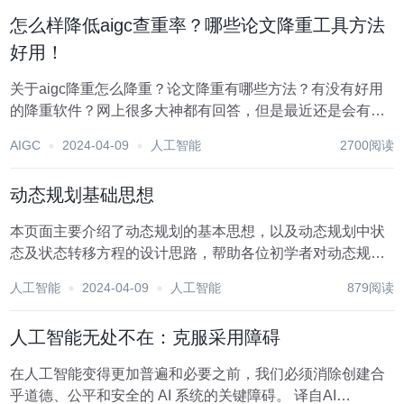
费使用...
怎么样降低aigc查重率？哪些论文降重工具方法
好用！
关于aigc降重怎么降重？论文降重有哪些方法？有没有好用
的降重软件？网上很多大神都有回答，但是最近还是会有很
多学弟学妹会问这些问题！ 有没有发现论文降重像玄学一样
AIGC
2024-04-09
人工智能
2700阅读
复杂？最近刚完成一篇论文，使用了一些工具和方法，出奇
的顺利，乘着今天有空，我直接把自己的降重...
动态规划基础思想
本页面主要介绍了动态规划的基本思想，以及动态规划中状
态及状态转移方程的设计思路，帮助各位初学者对动态规划
有一个初步的了解。 本部分的其他页面，将介绍各种类型问
人工智能
2024-04-09
人工智能
879阅读
题中动态规划模型的建立方法，以及一些动态规划的优化技
巧。 引入 [IOI1994] 数字三角...
人工智能无处不在：克服采用障碍
在人工智能变得更加普遍和必要之前，我们必须消除创建合
乎道德、公平和安全的 AI 系统的关键障碍。 译自AI