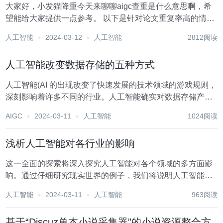
大家好，小发猫降重今天来聊聊aigc查重是什么意思啊，希
望能给大家提供一点参考。 以下是针对论文重复率高的情
况，提供一些修改建议和技巧，可以借助此类工具： 标题：
人工智能
2024-03-12
人工智能
2812阅读
揭秘AIGC查重的含义：七个要点，助你一探究竟！ 随着人
工智能技术的不断发展，AIG...
人工智能改变数据存储的五种方式
人工智能(AI 的出现改变了快速发展的技术领域的游戏规则，
深刻影响着许多不同的行业。人工智能确实对数据存储产生
了重大影响，它正在推动突破，并改变数据存储和管理的方
AIGC
2024-03-11
人工智能
1024阅读
式。考虑到数据对任何业务的价值和影响，本文旨在探索人
工智能改变数据管理和存储领域的重要方式。...
浅析人工智能对各行业的影响
这一全面的探索将深入探究人工智能对各个领域的多方面影
响。通过仔细研究现实世界的例子，我们将说明人工智能的
影响不仅仅是一种渐进的变化，而是一种革命性的浪潮，从
人工智能
2024-03-11
人工智能
963阅读
根本上改变了从医疗保健到金融、教育到娱乐等行业。我们
的旅程将展示人工智能如何提高效率，个性化体验...
基于“Discuz单本小说采集器”的小说资源整合方