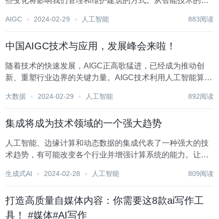
些变化将影响我们管理和维护建筑的方式。从智能技术的兴
起到对可持续性的日益重视，未来几年有望成为设施管理专
AIGC
2024-02-29
人工智能
883阅读
业人员的转型时期。 拥抱人工智能和物联网(IoT 的设施管理
的未来 到2024年，随着组织拥...
中国AIGC技术与应用，发展峰会来啦！
随着技术的快速发展，AIGC正高歌猛进，已经成为推动创
新、重塑行业边界的关键力量。AIGC技术利用人工智能算
法，如自然语言处理（NLP）和深度学习模型，自动化地生
大数据
2024-02-29
人工智能
892阅读
成文字、图片、视频和音频等内容，这些技术不仅在效率上
超越了传统的内容创作方法，还在质量、多样性...
集成将成为技术领域的一个强大趋势
人工智能、边缘计算和动态数据的集成代表了一种强大的技
术趋势，有可能改变各个行业并增强计算系统的能力。让我
们探讨一下每个元素以及它们是如何相交的。 集成的组成部
生成式AI
2024-02-28
人工智能
809阅读
分 每一项都在技术如何塑造工业的未来方面发挥着作用。 人
工智能(AI 人工智能是指能够执行通...
打造高质量自媒体内容：你需要这8款ai写作工
具！ #媒体#AI写作