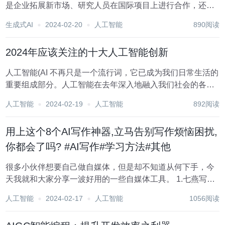
是企业拓展新市场、研究人员在国际项目上进行合作，还是
个人在世界各地寻找信息，准确高效地翻译文档的能力都至
生成式AI
2024-02-20
人工智能
890阅读
关重要。幸运的是，随着人工智能(AI 的进步，我们正在见证
文档翻译效率的新时代。 人工智能在翻译...
2024年应该关注的十大人工智能创新
人工智能(AI 不再只是一个流行词，它已成为我们日常生活的
重要组成部分。人工智能在去年深入地融入我们社会的各个
方面，改变我们的生活方式、工作方式以及与技术互动的方
人工智能
2024-02-19
人工智能
892阅读
式。 今年是大年初一，我们将探讨2024年可能出现的十大人
工智能创新，拥抱这些即将到来的人...
用上这个8个AI写作神器,立马告别写作烦恼困扰,
你都会了吗? #AI写作#学习方法#其他
很多小伙伴想要自己做自媒体，但是却不知道从何下手，今
天我就和大家分享一波好用的一些自媒体工具。 1.七燕写作
这是一个微信公众号，可以进行AI对话、AI创作、AI绘画、
人工智能
2024-02-17
人工智能
1056阅读
AI训练，内置智能对话机器人、图片设计、AI模型训练、文
案生成、方案创作、营销内...