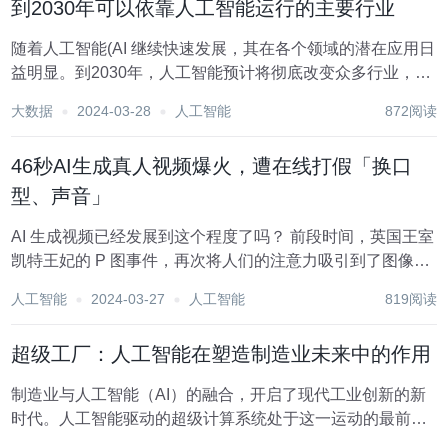
到2030年可以依靠人工智能运行的主要行业
随着人工智能(AI 继续快速发展，其在各个领域的潜在应用日
益明显。到2030年，人工智能预计将彻底改变众多行业，改
变企业运营方式，提高效率、生产力和创新。本文将探讨一
大数据
2024-03-28
人工智能
872阅读
些准备在未来十年利用人工智能力量的顶级行业。 医疗保
健：到2030年，医疗保健行业将从...
46秒AI生成真人视频爆火，遭在线打假「换口
型、声音」
AI 生成视频已经发展到这个程度了吗？ 前段时间，英国王室
凯特王妃的 P 图事件，再次将人们的注意力吸引到了图像或
视频造假上来。随着 AI 伪造工具的「进化」，以假乱真、无
人工智能
2024-03-27
人工智能
819阅读
中生有的内容也随之不断出现。 今天，一段宣称完全由 AI
生成的不到 50 秒的视...
超级工厂：人工智能在塑造制造业未来中的作用
制造业与人工智能（AI）的融合，开启了现代工业创新的新
时代。人工智能驱动的超级计算系统处于这一运动的最前
沿，它彻底改变了传统的制造流程，提高了效率，并实现了