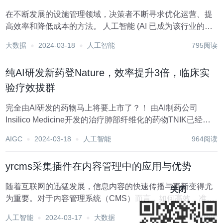
在不断发展的设施管理领域，决策者不断寻求优化运营、提
高效率和降低成本的方法。 人工智能 (AI 已成为该行业的游
戏规则改变者，彻底改变了设施经理的决策和运营流程方
大数据
2024-03-18
人工智能
795阅读
式。 以下是人工智能影响设施管理行业的八种方式。 数据驱
动的见解：人工智能在设施管理中...
纯AI研发新药登Nature，效率提升3倍，临床实
验疗效拔群
完全由AI研发的药物马上将要上市了？！ 由AI制药公司
Insilico Medicine开发的治疗肺部纤维化的药物TNIK已经进
入二期临床试验。 研究团队的在Nature子刊上发表了最新的
AIGC
2024-03-18
人工智能
964阅读
研究成果。 论文地址：https://www.nature.c...
yrcms采集插件在内容管理中的应用与优势
随着互联网的迅猛发展，信息内容的快速传播与更新变得尤
关闭
为重要。对于内容管理系统（CMS）而言，如何高效、准确
地采集并整合信息，是提升系统价值和用户体验的关键。在
人工智能
2024-03-17
大数据
864阅读
众多CMS采集插件中，“yrcms采集插件”以其独特的功能和优