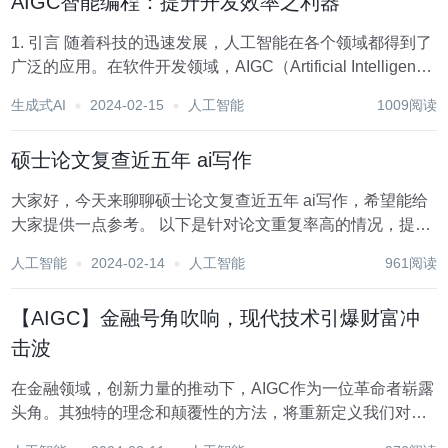
AIGC智能编程：提升开发效率之利器
1. 引言 随着科技的迅速发展，人工智能在各个领域都得到了
广泛的应用。在软件开发领域，AIGC（Artificial Intelligence
Generated Code）智能编程已经成为一种热门的技术。
生成式AI
2024-02-15
人工智能
1009阅读
AIGC智能编程利用人工智能算法和机器学习模型...
硕士论文复查近五年 ai写作
大家好，今天来聊聊硕士论文复查近五年 ai写作，希望能给
大家提供一点参考。 以下是针对论文重复率高的情况，提供
一些修改建议和技巧，可以借助此类工具： 硕士论文复查近
人工智能
2024-02-14
人工智能
961阅读
五年：必要性与技巧详解 一、背景介绍 随着学术研究的日益
深入，硕士论文的质量控制...
【AIGC】金融号角吹响，现代技术引爆财富冲
击波
在金融领域，创新力量的推动下，AIGC作为一位革命者崭露
头角。其独特的理念和颠覆性的方法，将重新定义我们对健
康的认知。它不仅改变了我们对金融的理解，更将引领我们