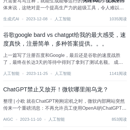
关注我们，交流学习
只需要写写注释，就能生成能够运行的代码？对于程序员群
体来说，这绝对是一个提高生产力的超级工具，令人难以置
信。实际上，早在2021年6月，微软和OpenAI联手推出了
生成式AI
2023-12-08
人工智能
1035阅读
GitHub Copilot这一AI编程工具。它能够根据开发者的输入和
上下文，生成高质量的代...
谷歌google bard vs chatgpt给我的最大感受，速
度真快，注册简单，多种答案提供。。。
上一篇写了注册百度和Google，最后还是谷歌的速度战胜
了，最终在长达3天的等待中得到了拿到了测试名额。 成功
注册bard后，映入眼帘的就是提示下面的话，我做了翻译：
人工智能
2023-11-25
人工智能
1141阅读
Bard is an experiment As you try Bard, pl...
ChatGPT禁止又放开！微软哪里闹乌龙？
整理 | 小欧 就在ChatGPT刚刚宕机之时，微软内部网站突然
传来一个重磅消息：不再允许员工使用OpenAI的ChatGPT服
务。并在通报中称：ChatGPT是一项“第三方外部服务”！ 消
AIGC
2023-11-10
人工智能
853阅读
息一出，迅速引发外界的猜测和关注。要知道微软作为
OpenA...