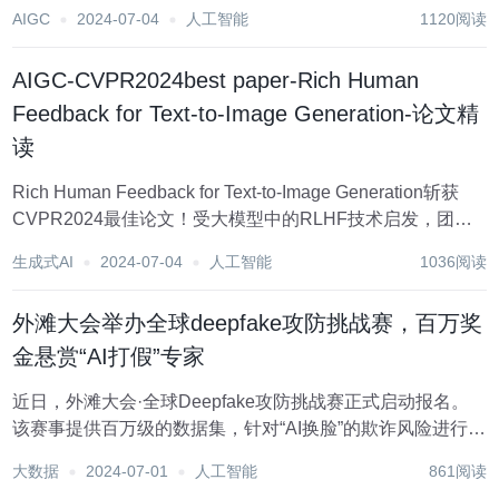
文） 目录 大语言模型进行微调(Fine Tuning 需要哪些步骤？
AIGC
2024-07-04
人工智能
1120阅读
大语言模型进行微调(Fine Tuning 训练过程及代码...
AIGC-CVPR2024best paper-Rich Human
Feedback for Text-to-Image Generation-论文精
读
Rich Human Feedback for Text-to-Image Generation斩获
CVPR2024最佳论文！受大模型中的RLHF技术启发，团队
用人类反馈来改进Stable Diffusion等文生图模型。这项研究
生成式AI
2024-07-04
人工智能
1036阅读
来自UCSD、谷歌等。 在...
外滩大会举办全球deepfake攻防挑战赛，百万奖
金悬赏“AI打假”专家
近日，外滩大会·全球Deepfake攻防挑战赛正式启动报名。
该赛事提供百万级的数据集，针对“AI换脸”的欺诈风险进行攻
防实战演练，并设立100万元人民币的奖金池，鼓励推动AI
大数据
2024-07-01
人工智能
861阅读
向善的技术人才。 大赛由蚂蚁集团主办、蚂蚁数科承办，