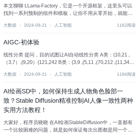
本文聊聊 LLama-Factory，它是一个开源框架，这里头可以
找到一系列预制的组件和模板，让你不用从零开始，就能训
练出自己的语言模型（微调）。不管是聊天机器人，还是文
大数据
2024-09-21
人工智能
1162阅读
章生成器，甚至是问答系统，都能搞定。而且，LLama-
Factory 还支持多种框架和...
AIGC-初体验
线性分类 提问，目的试图让AI自动线性分类 A类：(10,21 ,
（3,7）,(9,20）(121,242 B类：(3,9 ,(5,11 ,(70,212 ,(11,34
根据线性关系分类 请问 (100,300 ，（100，201）属于哪一
大数据
2024-09-21
人工智能
1184阅读
类 下...
AI绘画SD中，如何保持生成人物角色脸部一
致？Stable Diffusion精准控制AI人像一致性两种
实用方法教程！
大家好，程序员晓晓 在AI绘画StableDiffusion中，一直都有
一个比较困难的问题，就是如何保证每次出图都是同一个
人。今天就这个问题分享一些个人实践，大家和我一起来看