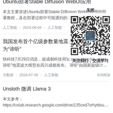
Ubuntu部署Stable Diffusion WebUI应用
关闭
本文主要讲述Ubuntu部署Stable Diffusion WebUI应用的部
署教程，及在部署过程中可能遇到的问题及解决方法。 1. 部
署教程 本次安装教程使用的系统配置是: CPU ：10核，内
人工智能
2024-08-04
人工智能
1373阅读
存：220GB GPU ：L20，...
我国发布首个亿级参数量地震波大模型：名
为“谛听”
快科技7月29日消息，据成都科技局官方公众号介绍，日前
关注我们，交流学习
谛听”地震波大模型在四川成都发布。 谛听”由国家超级计算
成都中心、中国地震局地球物理研究所以及清华大学联合开
大数据
2024-07-30
人工智能
918阅读
发，是首个亿级参数量的地震波大模型。 同时，谛听”也是目
前国内外最大规模、样本类型和标注最为全...
Unsloth 微调 Llama 3
本文参考：
https://colab.research.google.com/drive/135ced7oHytdxu3
改编自：https://blog.csdn.net/qq_38628046/article/det...