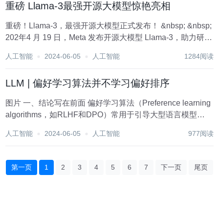
重磅 Llama-3最强开源大模型惊艳亮相
重磅！Llama-3，最强开源大模型正式发布！ &nbsp; &nbsp;
202年4 月 19 日，Meta 发布开源大模型 Llama-3，助力研究
人员和开发者推进语言 AI 的界限。 强大的语言模型Llama-3
人工智能
2024-06-05
人工智能
1284阅读
推出，拥有80亿...
LLM | 偏好学习算法并不学习偏好排序
图片 一、结论写在前面 偏好学习算法（Preference learning
algorithms，如RLHF和DPO）常用于引导大型语言模型
（LLMs）生成更符合人类偏好的内容，但论文对其内部机制
人工智能
2024-06-05
人工智能
977阅读
的理解仍有限。论文探讨了传统观点，即偏好学习训练模型
通过...
第一页
1
2
3
4
5
6
7
下一页
尾页