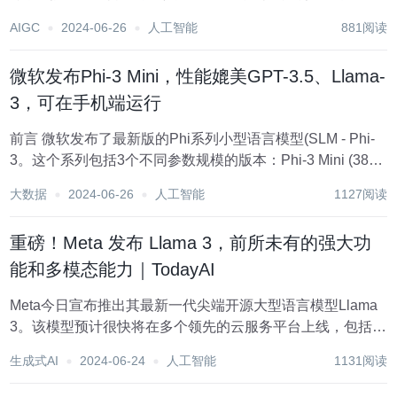
全新的视角~ 本文所涉及所有资源均在传知代码平台可获取
AIGC
2024-06-26
人工智能
881阅读
以下的内容一定会让你对AI 赋能时代有一个颠覆性的认识
哦！！！ 以下内容干货满满...
微软发布Phi-3 Mini，性能媲美GPT-3.5、Llama-
3，可在手机端运行
前言 微软发布了最新版的Phi系列小型语言模型(SLM - Phi-
3。这个系列包括3个不同参数规模的版本：Phi-3 Mini (38亿
参数 、Phi-3 Small (70亿参数 和Phi-3 Medium (140亿参数
大数据
2024-06-26
人工智能
1127阅读
。 Phi系列模型是微...
重磅！Meta 发布 Llama 3，前所未有的强大功
能和多模态能力｜TodayAI
Meta今日宣布推出其最新一代尖端开源大型语言模型Llama
3。该模型预计很快将在多个领先的云服务平台上线，包括
AWS、Databricks、Google Cloud、Hugging Face、
生成式AI
2024-06-24
人工智能
1131阅读
Kaggle、IBM WatsonX、Microsoft A...