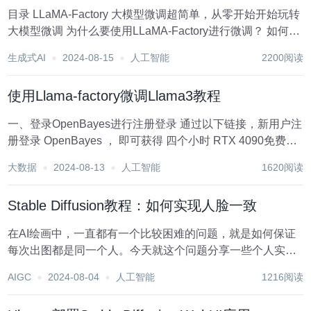
目录 LLaMA-Factory 大模型微调超简单，从零开始开始玩转
大模型微调 为什么要使用LLaMA-Factory进行微调？ 如何使
用LLaMA-Factory进行微调？ 安装 启动 数据准备 Alpaca 格
生成式AI
2024-08-15
人工智能
2200阅读
式 指令监督微调数据集...
使用Llama-factory微调Llama3教程
一、登录OpenBayes进行注册登录 通过以下链接，新用户注
册登录 OpenBayes ， 即可获得 四个小时 RTX 4090免费使
用时长 ！！ 注册链
大数据
2024-08-13
人工智能
1620阅读
接:https://openbayes.com/console/signup?r=zzl99_W...
Stable Diffusion教程：如何实现人脸一致
在AI绘画中，一直都有一个比较困难的问题，就是如何保证
每次出图都是同一个人。今天就这个问题分享一些个人实
践，大家和我一起来看看吧。 一. 有哪些实现方式 方式1：固
AIGC
2024-08-04
人工智能
1216阅读
定Seed种子值。 固定Seed种子值出来的图片人物确实可以
做到一致，但Seed种子值...