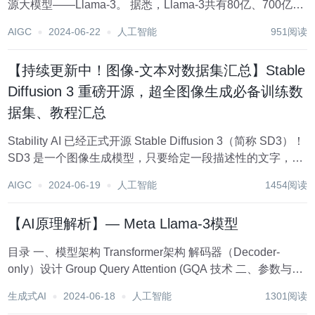
源大模型——Llama-3。 据悉，Llama-3共有80亿、700亿两
种参数，分为基础预训练和指令微调两种模型（还有一个超
AIGC
2024-06-22
人工智能
951阅读
4000亿参数正在训练中）。 与Llama-2相比，Llama-3使用...
【持续更新中！图像-文本对数据集汇总】Stable
Diffusion 3 重磅开源，超全图像生成必备训练数
据集、教程汇总
Stability AI 已经正式开源 Stable Diffusion 3（简称 SD3）！
SD3 是一个图像生成模型，只要给定一段描述性的文字，就
能够创造出与之匹配的视觉作品。下图就是由 SD3 生成的图
AIGC
2024-06-19
人工智能
1454阅读
像。 * prompt 史诗...
【AI原理解析】— Meta Llama-3模型
目录 一、模型架构 Transformer架构 解码器（Decoder-
only）设计 Group Query Attention (GQA 技术 二、参数与训
练 参数规模 训练数据集 训练过程 三、技术特点 四、性能提
生成式AI
2024-06-18
人工智能
1301阅读
升 推理能力...