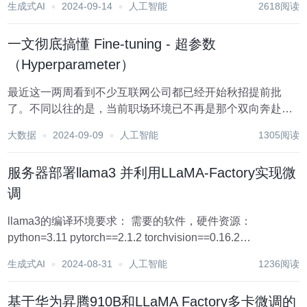
生成式AI
2024-09-14
人工智能
2618阅读
看吧。 一. 有哪些实现方式 方式1：固定Seed种子值。 固定
Seed种...
一文彻底搞懂 Fine-tuning - 超参数
（Hyperparameter）
最近这一两周看到不少互联网公司都已经开始秋招提前批
了。不同以往的是，当前职场环境已不再是那个双向奔赴时
代了。求职者在变多，HC 在变少，岗位要求还更高了。 最
大数据
2024-09-09
人工智能
1305阅读
近，我们又陆续整理了很多大厂的面试题，帮助一些球友解
惑答疑，分享技术面试中的那些弯弯绕绕。 《...
服务器部署llama3 并利用LLaMA-Factory实现微
调
llama3的编译环境要求： 需要的软件，硬件资源：
python=3.11 pytorch==2.1.2 torchvision==0.16.2
torchaudio==2.1.2 pytorch-cuda=12.2 第一步下载需要的
生成式AI
2024-08-31
人工智能
1236阅读
pytho...
基于华为昇腾910B和LLaMA Factory多卡微调的