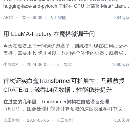
hugging-face-and-pytorch 了解在 CPU 上部署 Meta* Llama
3 时如何减少模型延迟 2024 年 4 月 19 日 万...
AIGC
2024-06-09
人工智能
884阅读
用 LLaMA-Factory 在魔搭微调千问
今天在魔搭上把千问调优跑通了，训练模型现在在 Mac 还不
支持，需要用 N 卡才可以，只能弄个N 卡的机器，或者买个
云服务器。魔搭可以用几十个小时，但是不太稳定，有的时
生成式AI
2024-06-08
人工智能
1060阅读
候会自动停止。 注册账号 直接手机号注册就可以. 找到对应
模型 这步可能不需...
首次证实白盒Transformer可扩展性！马毅教授
CRATE-α：鲸吞14亿数据，性能稳步提升
在过去的几年里，Transformer架构在自然语言处理
（NLP）、图像处理和视觉计算领域的深度表征学习中取得
了显著的成就，几乎成为了AI领域的主导技术。 然而，虽然
人工智能
2024-06-06
人工智能
810阅读
Transformer架构及其众多变体在实践中取得了巨大成功，但
其设计大多是基于经验的，...