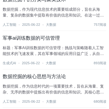
数据挖掘，作为现代信息技术的重要组成部分，旨在从海
量、复杂的数据集中提取有价值的信息和知识。在这一过程
中，分类与聚类技术扮演着举足轻重的角色，它们不仅是数
人工智能
2025-06-22
大数据
757阅读
据分析的核心手段，也是实现数据智能化应用的关键技术。
本文将深入探讨数据挖掘中的分类与聚类技术，阐述其基...
军事ai训练数据的可信管理
标题：军事AI训练数据的可信管理：挑战与策略随着人工智
能技术的飞速发展，其在军事领域的应用日益广泛，从自主
无人系统的控制到情报分析的自动化，AI正逐步重塑现代战
生成式AI
2025-06-22
大数据
893阅读
争的面貌。然而，AI系统的效能与可靠性很大程度上依赖于
其训练数据的质量与管理。军事AI训练数据的...
数据挖掘的核心思想与方法论
数据挖掘，作为信息时代的一项重要技术，旨在从海量、复
杂、无序的数据中提炼出有价值的信息和知识。其核心思想
与方法论构成了这一领域的基石，不仅推动了数据科学的发
人工智能
2025-06-22
大数据
680阅读
展，也深刻影响了商业决策、科学研究、医疗健康等多个领