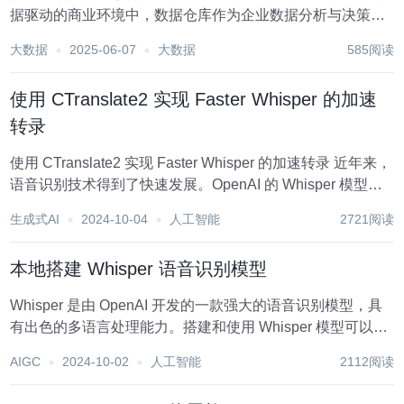
据驱动的商业环境中，数据仓库作为企业数据分析与决策的
核心，其性能优化直接关系到业务发展的速度和效率。随着
大数据
2025-06-07
大数据
585阅读
企业业务的不断扩展和复杂化，数据仓库面临着前所未有的
挑战，包括数据量激增、查询响应时间延长、资源分配...
使用 CTranslate2 实现 Faster Whisper 的加速
转录
使用 CTranslate2 实现 Faster Whisper 的加速转录 近年来，
语音识别技术得到了快速发展。OpenAI 的 Whisper 模型作
为其中的佼佼者，以其高精度和强大的性能广受欢迎。然
生成式AI
2024-10-04
人工智能
2721阅读
而，其较长的推理时间和高内存消耗也成为了限制其应...
本地搭建 Whisper 语音识别模型
Whisper 是由 OpenAI 开发的一款强大的语音识别模型，具
有出色的多语言处理能力。搭建和使用 Whisper 模型可以帮
助您将音频内容转换为文本，这在语音转写、语音助手、字
AIGC
2024-10-02
人工智能
2112阅读
幕生成等应用中都具有广泛的用途。本指南将对如何在本地
环境中搭建 Whisp...