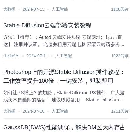
任务。 要快速上手文心一言指令，可以参考以下步骤： 注册
大数据
2024-07-13
人工智能
1108阅读
与登录：首先需要访问文心一言的官方网站或应用商店，下
载并安装应用。完成注册和登录后，你就...
Stable Diffusion云端部署安装教程
方法1【推荐】：Autodl云端安装步骤 云端网址: 【点击直
达】 注册并认证。 充值并租用云端电脑 部署云端请参考以
下图片 选择你们喜欢的镜像，就可以直接租用了 推荐这个镜
生成式AI
2024-07-11
人工智能
1022阅读
像 记得多看使用说明哦，好记性不如多实操...
Photoshop上的开源Stable Diffusion插件教程：
工作效率提升100倍！一键安装，即装即用
如何让PS插上AI的翅膀，StableDiffusion PS插件，广大游
戏美术原画师的福音！ 建议收藏备用！ Stable Diffusion 是
今年 AI 领域内大火的新技术，得益于 Stability AI 的开源精
大数据
2024-07-10
人工智能
1251阅读
神，它催生了众多 AI 绘...
GaussDB(DWS)性能调优，解决DM区大内存占