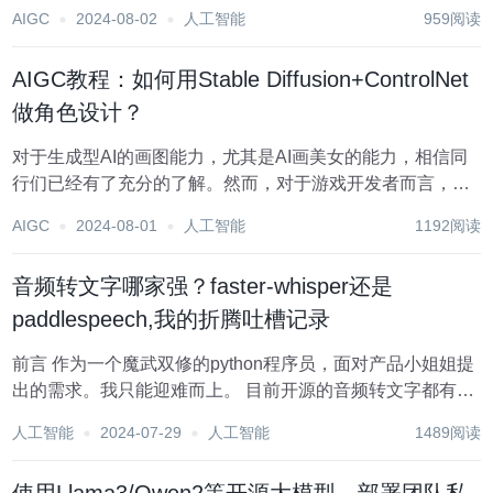
卖力工作还是偷偷打盹呢？哈哈，我也是！所以，当我发现
AIGC
2024-08-02
人工智能
959阅读
这款宝藏软件时，简直是眼前一亮，心里那个激动啊，就像
找到了失散多年的宝藏一样！ 这款软件啊，...
AIGC教程：如何用Stable Diffusion+ControlNet
做角色设计？
对于生成型AI的画图能力，尤其是AI画美女的能力，相信同
行们已经有了充分的了解。然而，对于游戏开发者而言，仅
仅是漂亮的二维图片实际上很难直接用于角色设计，因为，
AIGC
2024-08-01
人工智能
1192阅读
除了设计风格之外，角色设计还需要考虑大量的细节，比如
角色姿势是否自然、细节是否清晰、光照是否合理...
音频转文字哪家强？faster-whisper还是
paddlespeech,我的折腾吐槽记录
前言 作为一个魔武双修的python程序员，面对产品小姐姐提
出的需求。我只能迎难而上。 目前开源的音频转文字都有哪
些？效果如何？速度怎么样？带着这一连串的问题，我在
人工智能
2024-07-29
人工智能
1489阅读
github的海洋里畅游良久。接下来我把我的发现都记录如
下。 1. paddles...