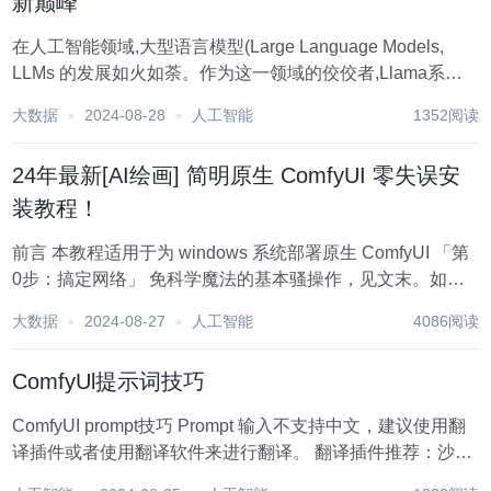
新巅峰
在人工智能领域,大型语言模型(Large Language Models,
LLMs 的发展如火如荼。作为这一领域的佼佼者,Llama系列
模型一直备受关注。随着Llama 3的横空出世,其在模型架
大数据
2024-08-28
人工智能
1352阅读
构、训练方法等方面的创新再次引发业界热议。本文将深入
探讨Ll...
24年最新[AI绘画] 简明原生 ComfyUI 零失误安
装教程！
前言 本教程适用于为 windows 系统部署原生 ComfyUI 「第
0步：搞定网络」 免科学魔法的基本骚操作，见文末。如已
科学魔法，略过这一步。如无科学魔法 「第1步：安装所需
大数据
2024-08-27
人工智能
4086阅读
的必要前置工具」 **所有的AI设计工具，模型和插件，都已
经...
ComfyUl提示词技巧
ComfyUI prompt技巧 Prompt 输入不支持中文，建议使用翻
译插件或者使用翻译软件来进行翻译。 翻译插件推荐：沙拉
查词(opens in a new tab ?prompt 书写有什么技巧？要如何