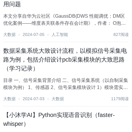
用问题
本文分享自华为云社区《GaussDB(DWS 性能调优：DM区
优化案例——维度表关联条件存在会计期》，作者： O泡果
奶~。 当前DM（P1、P3、CBGDM）存在维度表与主表关
大数据
2024-07-05
人工智能
827阅读
联时使用会计期作为关联条件，会导致出现大内存占用或未
识别数据倾斜的问题...
数据采集系统大致设计流程，以模拟信号采集电
路为例，包括介绍设计pcb采集模块的大致思路
（学习记录）
目录 一、信号采集背景介绍 二、信号采集系统（以自制采集
模块为例） 1、传感器 2、信号采集模块设计 1）模块需实现
的功能 2）根据各个功能选择芯片以及电路 3）pcb设计 3、
大数据
2024-07-03
大数据
1179阅读
上位机显示与控制 三、总结 本文章以笔者自制8路数据...
【小沐学AI】Python实现语音识别（faster-
whisper）