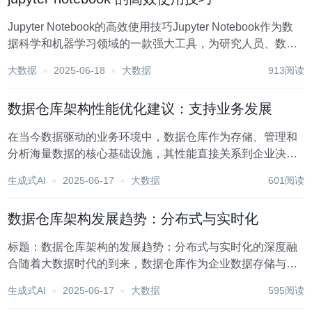
Jupyter Notebook的高效使用技巧Jupyter Notebook作为数
据科学和机器学习领域的一款强大工具，为研究人员、数据
分析师和开发者提供了一个交互式的编程环境。它不仅支持
大数据
2025-06-18
大数据
913阅读
多种编程语言（如Python、R、Julia等），还允许用户将代
码、...
数据仓库架构性能优化建议：支持业务发展
在当今数据驱动的业务环境中，数据仓库作为存储、管理和
分析海量数据的核心基础设施，其性能直接关系到企业决策
的效率与准确性。随着业务的快速发展，数据量的激增、查
生成式AI
2025-06-17
大数据
601阅读
询复杂度的提升以及实时性要求的增强，对数据仓库架构的
性能优化提出了更高要求。以下是一系列旨在支持业务...
数据仓库架构发展趋势：分布式与实时化
标题：数据仓库架构的发展趋势：分布式与实时化的深度融
合随着大数据时代的到来，数据仓库作为企业数据存储与分
析的核心组件，正经历着前所未有的变革。在海量数据、高
生成式AI
2025-06-17
大数据
595阅读
速产生和多样化需求的驱动下，数据仓库架构正逐步向分布