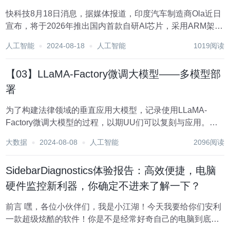
快科技8月18日消息，据媒体报道，印度汽车制造商Ola近日
宣布，将于2026年推出国内首款自研AI芯片，采用ARM架
构。 Ola公司的创始人Bhavish Aggarwal，被誉为印度的马
人工智能
2024-08-18
人工智能
1019阅读
斯克”，他以其直言不讳的个性和对本地制造业的积极支持，
与埃隆马斯克有...
【03】LLaMA-Factory微调大模型——多模型部
署
为了构建法律领域的垂直应用大模型，记录使用LLaMA-
Factory微调大模型的过程，以期UU们可以复刻与应用。上
文【02】LLaMA-Factory微调大模型——LLaMA-Factory搭
大数据
2024-08-08
人工智能
2096阅读
建已在本机成功部署模型微调框架，本文则在本机部署多种
基础模型，为...
SidebarDiagnostics体验报告：高效便捷，电脑
硬件监控新利器，你确定不进来了解一下？
前言 嘿，各位小伙伴们，我是小江湖！今天我要给你们安利
一款超级炫酷的软件！你是不是经常好奇自己的电脑到底在