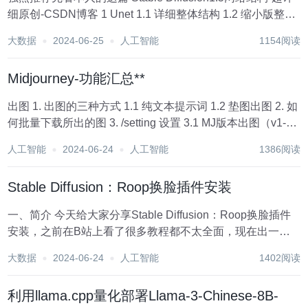
细原创-CSDN博客 1 Unet 1.1 详细整体结构 1.2 缩小版整体
结构 以生成图像1024x1024为例，与SD1.5的3个
大数据
2024-06-25
人工智能
1154阅读
CrossAttnDownBlo...
Midjourney-功能汇总**
出图 1. 出图的三种方式 1.1 纯文本提示词 1.2 垫图出图 2. 如
何批量下载所出的图 3. /setting 设置 3.1 MJ版本出图（v1-
v6） 3.2 Raw 照片写实 3.3 Stylize 画面艺术程度 --s {0...
人工智能
2024-06-24
人工智能
1386阅读
Stable Diffusion：Roop换脸插件安装
一、简介 今天给大家分享Stable Diffusion：Roop换脸插件
安装，之前在B站上看了很多教程都不太全面，现在出一版
最全的Roop换脸插件安装操作流程，希望能帮大家解决安装
大数据
2024-06-24
人工智能
1402阅读
roop插件过程遇到的各种问题，下面我会把Roop换脸插件安
装操作过程和...
利用llama.cpp量化部署Llama-3-Chinese-8B-