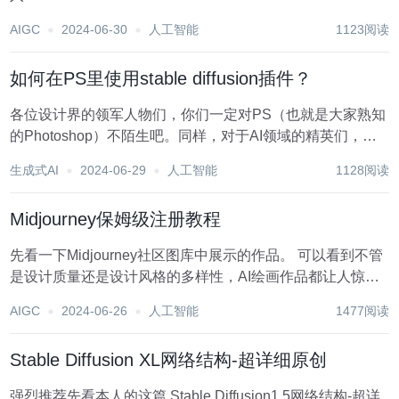
v4.7\models\BLIP\model_base_caption_capfilt_large.pth 中
AIGC
2024-06-30
人工智能
1123阅读
的 BL...
如何在PS里使用stable diffusion插件？
各位设计界的领军人物们，你们一定对PS（也就是大家熟知
的Photoshop）不陌生吧。同样，对于AI领域的精英们，
SD（stablediffusion）这款软件也应该是如雷贯耳。这两款
生成式AI
2024-06-29
人工智能
1128阅读
软件，各自独立且功能强大，都是设计领域不可或缺的工
具。 特别是在今年A...
Midjourney保姆级注册教程
先看一下Midjourney社区图库中展示的作品。 可以看到不管
是设计质量还是设计风格的多样性，AI绘画作品都让人惊
叹。 而这些高质量的作品输出，你只要掌握一些关键词的描
AIGC
2024-06-26
人工智能
1477阅读
述方法，就能做到不错的AIGC绘画输出了。 接下来，我们
开始Midj...
Stable Diffusion XL网络结构-超详细原创
强烈推荐先看本人的这篇 Stable Diffusion1.5网络结构-超详