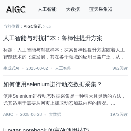
人工智能
大数据
蓝天采集器
当前位置：
AIGC资讯
> ctr
搜索
人工智能与对抗样本：鲁棒性提升方案
标题：人工智能与对抗样本：探索鲁棒性提升方案随着人工
智能技术的飞速发展，其在各个领域的应用日益广泛，从自
动驾驶汽车到医疗诊断，从金融风控到智能客服，AI正深刻
生成式AI
2025-08-02
人工智能
962阅读
改变着我们的生活方式。然而，人工智能系统的安全性问题
也日益凸显，其中对抗样本（Adversaria...
如何使用selenium进行动态数据采集？
使用Selenium进行动态数据采集是一种强大且灵活的方法，
尤其适用于需要从网页上抓取动态加载内容的情况。
Selenium是一个自动化测试工具，但由于其能够模拟真实用
AIGC
2025-06-28
大数据
1972阅读
户的行为，如点击、滚动和等待，因此非常适合处理
JavaScript渲染的内容。以下是一个详...
jupyter notebook 的高效使用技巧