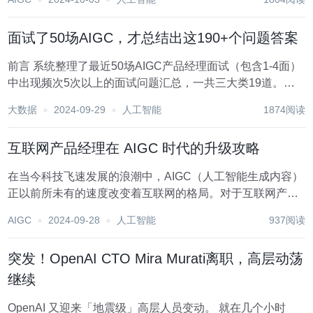
生成文本、图...
面试了50场AIGC，才总结出这190+个问题答案
前言 系统整理了最近50场AIGC产品经理面试（包含1-4面）
中出现频次5次以上的面试问题汇总，一共三大类19道。最
近一个月花了很多时间把完整的参考答案整理完了，一共2万
大数据
2024-09-29
人工智能
1874阅读
字 第一部分：对于AIGC整体认知和以及落地场景的洞察 1.1
问题列表...
互联网产品经理在 AIGC 时代的升级攻略
在当今科技飞速发展的浪潮中，AIGC（人工智能生成内容）
正以前所未有的速度改变着互联网的格局。对于互联网产品
经理而言，这既是一个充满无限可能的机遇，也是需要积极
AIGC
2024-09-28
人工智能
937阅读
应对的挑战。那么，在 AIGC 时代，互联网产品经理如何借
势升级呢？ 一、深入理解 AIGC...
突发！OpenAI CTO Mira Murati离职，高层动荡
继续
OpenAI 又迎来「地震级」高层人员变动。 就在几个小时