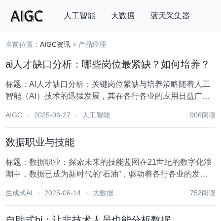
人工智能
大数据
蓝天采集器
当前位置：
AIGC资讯
> 产品经理
搜索
ai人才缺口分析：哪些岗位最紧缺？如何培养？
标题：AI人才缺口分析：关键岗位紧缺与培养策略随着人工
智能（AI）技术的迅猛发展，其在各行各业的应用日益广
泛，从智能制造、智慧城市到医疗健康、金融服务等领域，
AIGC
2025-06-27
人工智能
906阅读
AI正深刻改变着我们的生产生活方式。然而，这一技术革命
的背后，隐藏着一个不容忽视的问题——AI人才...
数据职业与技能
标题：数据职业：探索未来的技能蓝图在21世纪的数字化浪
潮中，数据已成为新时代的“石油”，驱动着各行各业的发展
与创新。随着大数据、人工智能、云计算等技术的迅猛发
生成式AI
2025-06-14
大数据
752阅读
展，数据职业应运而生，并迅速成为职场上的热门领域。这
些职业不仅要求从业者具备深厚的技术功底，还需要...
自助式bi：让非技术人员也能分析数据