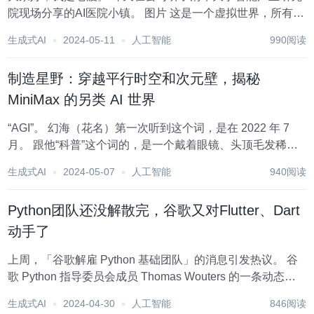
院现场分享的AI医院小镇。 图片 这是一个虚拟世界，所有的
医生、护士、患者都是由LLM驱动的Agent智能体，可以自主
生成式AI
2024-05-11
人工智能
990阅读
交互。它们模拟了整个诊病看病的过程，在涵盖主要呼吸道
疾病的MedQA数据集子集上，...
制造星野：穿越平行时空和次元壁，揭秘
MiniMax 的另类 AI 世界
“AGI”。 幻海（花名）第一次听到这个词，是在 2022 年 7
月。 跟他“科普”这个词的，是一个戴着眼镜、头顶毛发稀
疏，但语速极快的 34 岁男子。后者的公司刚刚成立一年，
生成式AI
2024-05-07
人工智能
940阅读
在这家位于漕河泾科技园的公司那面粉紫色的磨砂屏风上，
七个字母“MiniMax”...
Python团队还没解散完，谷歌又对Flutter、Dart
动手了
上周，「谷歌解雇 Python 基础团队」的消息引发热议。 谷
歌 Python 指导委员会成员 Thomas Wouters 的一条动态让
所有人感到惊讶：「当与你直接共事的每个人，包括你的主
生成式AI
2024-04-30
人工智能
846阅读
管，都被裁员 —— 哦，是职位被削减，而你被要求安排他们