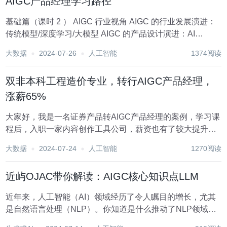
AIGC产品经理学习路径
基础篇（课时 2 ） AIGC 行业视角 AIGC 的行业发展演进：
传统模型/深度学习/大模型 AIGC 的产品设计演进：AI
Embedded / AI Copilot / AI Agen AIGC 的行业产业全景图
大数据
2024-07-26
人工智能
1374阅读
AIGC 的产...
双非本科工程造价专业，转行AIGC产品经理，
涨薪65%
大家好，我是一名证券产品转AIGC产品经理的案例，学习课
程后，入职一家内容创作工具公司，薪资也有了较大提升，
经过测算涨幅也是超过了65%。 新公司的主要产品是视频和
大数据
2024-07-24
人工智能
1270阅读
图文创作工具，服务对象主要是金融客户和电商客户两类群
体，主要使用场景是用来创作短视频和图文...
近屿OJAC带你解读：AIGC核心知识点LLM
近年来，人工智能（AI）领域经历了令人瞩目的增长，尤其
是自然语言处理（NLP）。你知道是什么推动了NLP领域的
这种飞速发展吗？没错，那就是大型语言模型LLM。这些模