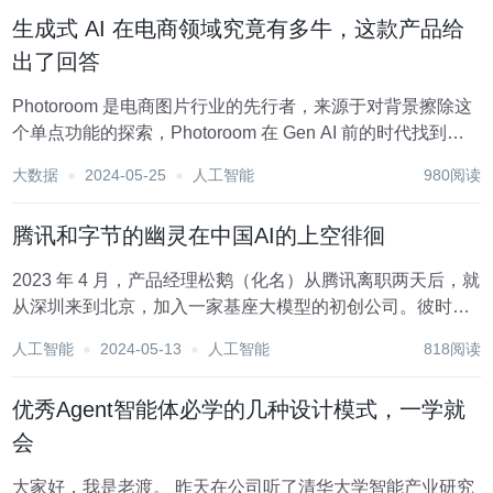
以私信我免费领取： 三、AI绘...
生成式 AI 在电商领域究竟有多牛，这款产品给
出了回答
Photoroom 是电商图片行业的先行者，来源于对背景擦除这
个单点功能的探索，Photoroom 在 Gen AI 前的时代找到了
自己的PMF。在浪潮来临时，凭借着用户理解和产品载体的
大数据
2024-05-25
人工智能
980阅读
迭代，Photoroom 在商业图片制作领域的可用性更强了。目
前，Ph...
腾讯和字节的幽灵在中国AI的上空徘徊
2023 年 4 月，产品经理松鹅（化名）从腾讯离职两天后，就
从深圳来到北京，加入一家基座大模型的初创公司。彼时，
这家公司还没什么资本追捧和用户声量，只有一个听起来挺
人工智能
2024-05-13
人工智能
818阅读
拗口的中文名字：月之暗面。 那时候这家公司的产品团队，
只有松鹅一个人。 同月，曾经在字节跳...
优秀Agent智能体必学的几种设计模式，一学就
会
大家好，我是老渡。 昨天在公司听了清华大学智能产业研究