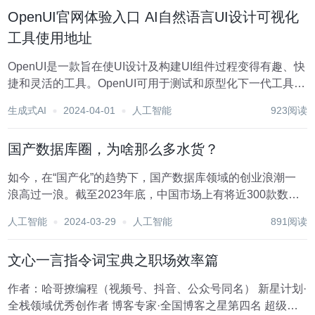
OpenUI官网体验入口 AI自然语言UI设计可视化
工具使用地址
OpenUI是一款旨在使UI设计及构建UI组件过程变得有趣、快
捷和灵活的工具。OpenUI可用于测试和原型化下一代工具，
在LLM的基础上构建强大的应用程序。用户可以使用想象力
生成式AI
2024-04-01
人工智能
923阅读
描述UI，然后实时查看渲染效果，要求进行更改，最终将
HTML转换为React、Sv...
国产数据库圈，为啥那么多水货？
如今，在“国产化”的趋势下，国产数据库领域的创业浪潮一
浪高过一浪。截至2023年底，中国市场上有将近300款数据
库产品，约有100家数据库厂商。知名投资机构如红杉、高
人工智能
2024-03-29
人工智能
891阅读
瓴、腾讯等纷纷下场，每家手上投资的数据库至少在3个以
上，可见资本的青睐。 一些数据库凭借...
文心一言指令词宝典之职场效率篇
作者：哈哥撩编程（视频号、抖音、公众号同名） 新星计划·
全栈领域优秀创作者 博客专家·全国博客之星第四名 超级个