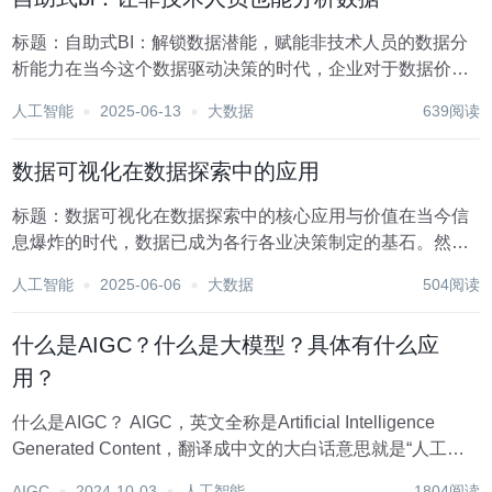
标题：自助式BI：解锁数据潜能，赋能非技术人员的数据分
析能力在当今这个数据驱动决策的时代，企业对于数据价值
的挖掘和利用日益重视。然而，传统商业智能（Business
人工智能
2025-06-13
大数据
639阅读
Intelligence, BI）工具往往因其技术门槛高、操作复杂，而将
大量有价值的数据洞...
数据可视化在数据探索中的应用
标题：数据可视化在数据探索中的核心应用与价值在当今信
息爆炸的时代，数据已成为各行各业决策制定的基石。然
而，面对海量、复杂的数据集，如何高效地挖掘其内在价
人工智能
2025-06-06
大数据
504阅读
值，成为了一个亟待解决的问题。数据可视化，作为一种强
大的数据呈现与分析工具，正是在这一背景下应运而生，
什么是AIGC？什么是大模型？具体有什么应
并...
用？
什么是AIGC？ AIGC，英文全称是Artificial Intelligence
Generated Content，翻译成中文的大白话意思就是“人工智
能生成的内容”。比如AI（Artificial Intelligence，人工智能）
AIGC
2024-10-03
人工智能
1804阅读