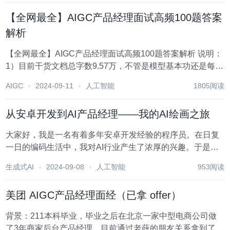
【全网最全】AIGC产品经理面试高频100题答案
解析
【全网最全】AIGC产品经理面试高频100题答案解析 说明：
1）目前干货文档总字数9.57万，不管是模型基本功还是每个
问题的答案都尽可能详尽； 2）重点给大家深度讲解了机器
AIGC
2024-09-11
人工智能
1805阅读
学习、深度学习、AIGC三个大方向的13个经典模型 3）每个
模型从实现...
从安卓开发到AI产品经理——我的AI绘画之旅
大家好，我是一名有着多年安卓开发经验的程序员。在日复
一日的编码生活中，我对AI行业产生了浓厚的兴趣。于是，
我决定转行成为一名AI产品经理。在这个过程中，我通过学
生成式AI
2024-09-08
人工智能
953阅读
习AI绘画工具初步了解了AI行业，下面我将分享我的学习经
历和学习资料，希望对同样想转行的朋友们有...
美团 AIGC产品经理面经（已拿 offer）
背景：211本科毕业，毕业之后在北京一家中型电商公司做
了3年商家后台产品经理，目前通过老薛的朋友关系拿到了美