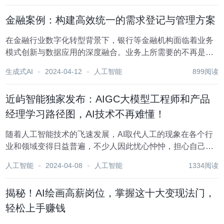
的替代者...
金融案例：构建高效统一的需求登记与管理方案
在金融行业数字化转型背景下，银行等金融机构面临着业务
模式创新与数据应用的深度融合。业务上所需要的不再是单
纯的数据，而是数据背后映射的业务趋势洞察，只有和业务
生成式AI
2024-04-12
人工智能
899阅读
相结合转化为业务度量指标，经过数据分析处理呈现为报表
进行展示，才能真正体现它们的价值。 但在需求转...
近屿智能独家发布：AIGC大模型工程师和产品
经理学习路径图，AI技术不再难懂！
随着人工智能技术的飞速发展，AI取代人工的现象在各个行
业和领域变得日益普遍，不少人因此忧心忡忡，担心自己的
前途受到AI的冲击。实际上，AI不会取代你的工作，会取代
人工智能
2024-04-08
人工智能
1334阅读
你的是懂AI的人，如何提升自己与他人的知识壁垒，如何学
习AIGC？相信在刚刚过去2023这个A...
揭秘！AI绘画高薪岗位，掌握这十大变现法门，
轻松上手赚钱