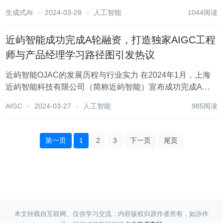
体·COC上海社区主理人 特约讲师·谷歌亚马逊演讲嘉宾 科技
生成式AI
2024-03-28
人工智能
1044阅读
博主·极星会首批签约作者 ? 推荐专栏： ? 程序员：...
近屿智能成功完成A轮融资，打造独家AIGC工程
师与产品经理学习路径图引发热议
近屿智能OJAC的发展历程与行业实力 在2024年1月，上海
近屿智能科技有限公司（简称近屿智能）宣布成功完成A轮
融资。智望资本作为领头投资者，金沙江创投也参与了增
AIGC
2024-03-27
人工智能
985阅读
资。这一里程碑事件不仅突显了近屿智能在人力资源技术领
域的领先地位，也显示了投资者对其技术实力...
第一页
1
2
3
下一页
尾页
本文转载自互联网、仅供学习交流，内容版权归原作者所有，如涉作