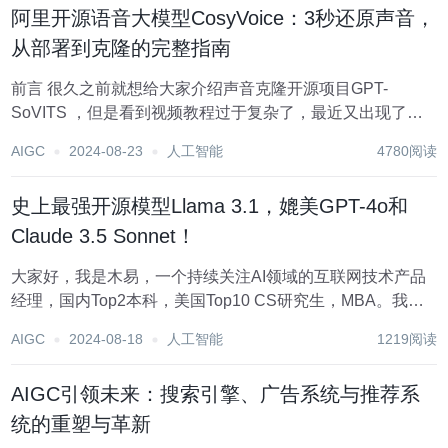
阿里开源语音大模型CosyVoice：3秒还原声音，
从部署到克隆的完整指南
前言 很久之前就想给大家介绍声音克隆开源项目GPT-
SoVITS ，但是看到视频教程过于复杂了，最近又出现了一
个剪辑《人民的名义》的短视频非常搞笑。 我就找到了一款
AIGC
2024-08-23
人工智能
4780阅读
最新更加强大的声音克隆项目CosyVoice。CosyVoice 是阿
里通义实验室在七...
史上最强开源模型Llama 3.1，媲美GPT-4o和
Claude 3.5 Sonnet！
大家好，我是木易，一个持续关注AI领域的互联网技术产品
经理，国内Top2本科，美国Top10 CS研究生，MBA。我坚
信AI是普通人变强的“外挂”，所以专注于分享AI全维度知识，
AIGC
2024-08-18
人工智能
1219阅读
包括但不限于AI科普，AI工具测评，AI效率提升，AI行业洞
察。关注我，AI之...
AIGC引领未来：搜索引擎、广告系统与推荐系
统的重塑与革新