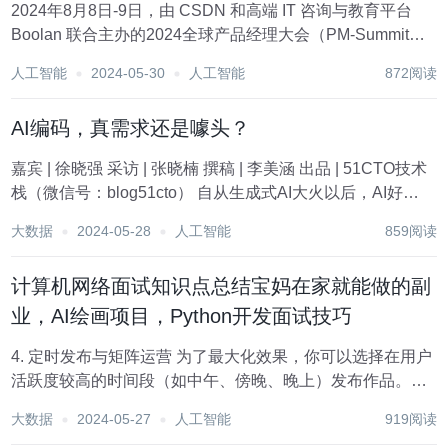
2024年8月8日-9日，由 CSDN 和高端 IT 咨询与教育平台
Boolan 联合主办的2024全球产品经理大会（PM-Summit）
将在北京威斯汀酒店正式举办。 全球产品经理大会创办于
人工智能
2024-05-30
人工智能
872阅读
2009年，至今已有15年行业积累和开拓，作为全球产品创新
领域的...
AI编码，真需求还是噱头？
嘉宾 | 徐晓强 采访 | 张晓楠 撰稿 | 李美涵 出品 | 51CTO技术
栈（微信号：blog51cto） 自从生成式AI大火以后，AI好
像“杠上了”程序员这个角色。 几乎每隔一段时间，关于AI编
大数据
2024-05-28
人工智能
859阅读
程工具是否能取代程序员的话题就会被再次讨论。 AI编程...
计算机网络面试知识点总结宝妈在家就能做的副
业，AI绘画项目，Python开发面试技巧
4. 定时发布与矩阵运营 为了最大化效果，你可以选择在用户
活跃度较高的时间段（如中午、傍晚、晚上）发布作品。此
外，可以通过多账号矩阵运营，进一步扩大影响力。 以上就
大数据
2024-05-27
人工智能
919阅读
是全部的制作流程，我还录制了一份全流程视频，需要的可