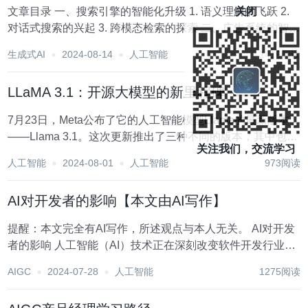
关闭
文章目录 一、搜索引擎的智能化升级 1. 语义理解的飞跃 2.
对话式搜索的兴起 3. 跨模态检索的探索 二、广告系统的智能
化转型 1. 个性化创意生成 2. 实时优化投放策略 3. 内容与广
生成式AI
2024-08-14
人工智能
1416阅读
告深度融合 三、推荐系统的精准化与智能化...
LLaMA 3.1：开源大模型的新里程碑
7月23日，Meta公布了它的人工智能模型Llama的最新版本
——Llama 3.1。这次更新推出了三种不同的版本，其中包括
关注我们，交流学习
了Meta迄今为止最高级的人工智能模型。重要的是，Llama
人工智能
2024-08-01
人工智能
973阅读
3.1依旧是开源的，这意味着谁都可以免费使用这款模型。这
次发布展示了M...
AI对开发者的影响【本文由AI写作】
提醒：本文完全有AI写作，所述观点与本人无关。 AI对开发
者的影响 人工智能（AI）技术正在深刻改变软件开发行业。
作为开发者，AI不仅在技术层面上引领着创新，还在工作流
AIGC
2024-07-28
人工智能
1275阅读
程、技能需求、项目管理等方面带来了显著影响。本文将从
多个角度探讨AI对开发者的影响...