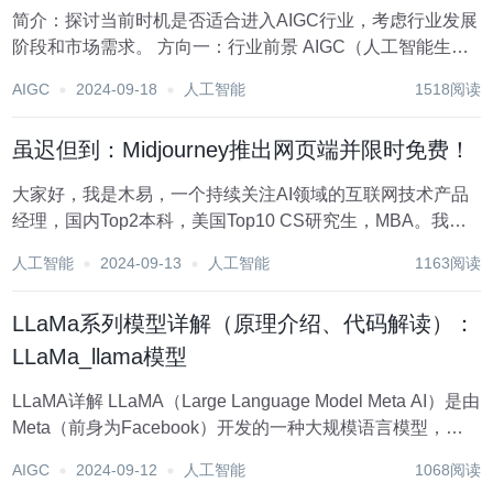
简介：探讨当前时机是否适合进入AIGC行业，考虑行业发展
阶段和市场需求。 方向一：行业前景 AIGC（人工智能生成
内容）行业是近年来随着人工智能技术的快速发展而兴起的
AIGC
2024-09-18
人工智能
1518阅读
一个新兴领域，它涉及到使用人工智能技术来自动生成文
本、图像、音频和视频等内容。...
虽迟但到：Midjourney推出网页端并限时免费！
大家好，我是木易，一个持续关注AI领域的互联网技术产品
经理，国内Top2本科，美国Top10 CS研究生，MBA。我坚
信AI是普通人变强的“外挂”，专注于分享AI全维度知识，包括
人工智能
2024-09-13
人工智能
1163阅读
但不限于AI科普，AI工具测评，AI效率提升，AI行业洞察。
关注我，AI之路不...
LLaMa系列模型详解（原理介绍、代码解读）：
LLaMa_llama模型
LLaMA详解 LLaMA（Large Language Model Meta AI）是由
Meta（前身为Facebook）开发的一种大规模语言模型，旨
在提高自然语言处理（NLP）任务的性能。LLaMA基于变换
AIGC
2024-09-12
人工智能
1068阅读
器（Transformer）架构，并经过大...