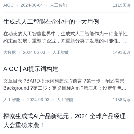
么区别呢？让我们一起来了解一下。 AI产品经理 AI产品经理
AIGC
2024-06-04
人工智能
1119阅读
的工作更为复杂，需要了解AI技术，如机器学习、自然语言
处理等。 他们...
生成式人工智能在企业中的十大用例
在动态的人工智能世界中，生成式人工智能作为一种变革性
约束而发展，重塑了企业，并重新分类了发展的可能性。其
核心是，生成式人工智能解决了机器学习算法的能力，以生
大数据
2024-06-03
人工智能
1491阅读
成反映现实世界案例的现代合成信息。生成式人工智能，也
被称为GenAI，暗指人工智能更广泛领域内的一...
AIGC | AI提示词构建
文章目录 ?BARD提示词构建法 ?前言 ?第一步：阐述背景
Background ?第二步：定义目标Aim ?第三步：设定角色
Role ?第四步：设置要求Demand ?测试与迭代思路 本文提
人工智能
2024-06-03
人工智能
1158阅读
到的BARD方法来自艾文公开...
探索生成式AI产品新纪元，2024 全球产品经理
大会重磅来袭！