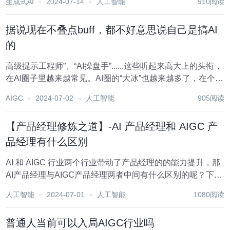
生成式AI
2024-07-14
人工智能
910阅读
型可能会彻底改变我们与科技的互动方式！ 这些模型是如何
工作的呢？它们为何如此流行？在本文中...
据说现在不叠点buff，都不好意思说自己是搞AI
的
高级提示工程师”、“AI操盘手”......这些听起来高大上的头衔，
在AI圈子里越来越常见。AI圈的“大冰”也越来越多了，在个人
简介里一堆斜杠title已经没地放了。仿佛不给自己叠几个
AIGC
2024-07-02
人工智能
905阅读
buff，都不好意思说自己是搞AI的。 但你有没有想过，这些
花里胡哨的头...
【产品经理修炼之道】-AI 产品经理和 AIGC 产
品经理有什么区别
AI 和 AIGC 行业两个行业带动了产品经理的的能力提升，那
AI产品经理与AIGC产品经理两者中间有什么区别的呢？下面
一起来看一下，之间的不同之处吧！ 目前很火的 AI 和 AIGC
人工智能
2024-07-01
人工智能
1080阅读
行业，也带动了产品经理能力的升级和迭代。我们可以从各
大招聘平台看到，...
普通人当前可以入局AIGC行业吗