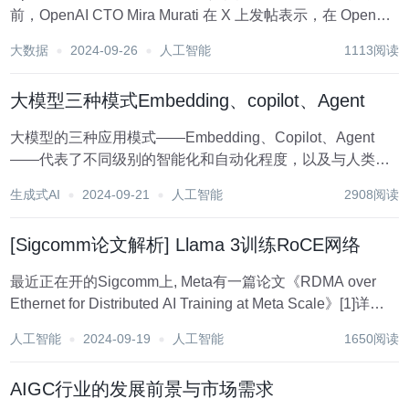
前，OpenAI CTO Mira Murati 在 X 上发帖表示，在 OpenAI
工作了六年多后，她将离开公司进行自己的探索。 以下是
大数据
2024-09-26
人工智能
1113阅读
Mira Murati 的离职公开信全文（第一人称）:...
大模型三种模式Embedding、copilot、Agent
大模型的三种应用模式——Embedding、Copilot、Agent
——代表了不同级别的智能化和自动化程度，以及与人类用
户的交互方式。下面是每种模式的具体解释： 嵌入模式
生成式AI
2024-09-21
人工智能
2908阅读
（Embedding Mode） 定义：在嵌入模式中，大模型被集成
到现有的应用程序...
[Sigcomm论文解析] Llama 3训练RoCE网络
最近正在开的Sigcomm上, Meta有一篇论文《RDMA over
Ethernet for Distributed AI Training at Meta Scale》[1]详细
介绍了它的物理网络部署和相关的拥塞控制机制. 本文来对它
人工智能
2024-09-19
人工智能
1650阅读
进行一些详细的解...
AIGC行业的发展前景与市场需求