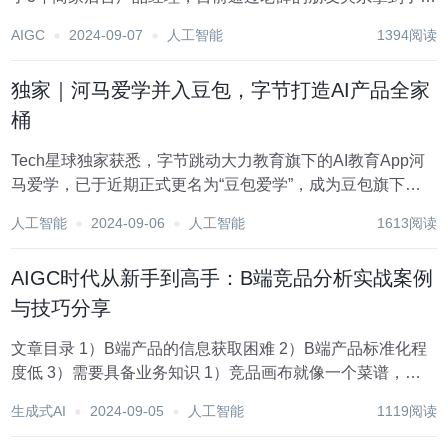
团的offer。 目前还有几家在面试流程中，继续加油? 美团
AIGC
2024-09-07
人工智能
1394阅读
AIGC产品面经-业务面 ?1、自我介绍（每次面试必问）。 ?
2、在做XX智...
独家｜河马爱学并入豆包，字节打造AI产品全家
桶
Tech星球独家获悉，字节跳动大力教育旗下的AI教育App河
马爱学，已于近期正式更名为“豆包爱学”，成为豆包旗下首
个以豆包命名的App。 Tech星球独家了解到，河马爱学此前
人工智能
2024-09-06
人工智能
1613阅读
由大力教育ZERO团队负责，该团队在国内主要是研究AI教
育，今年上半年，由于业务...
AIGC时代从新手到高手：B端竞品分析实战案例
与技巧分享
文章目录 1）B端产品的信息获取困难 2）B端产品标准化程
度低 3）需要具备业务知识 1）竞品画布就像一个菜谱，帮
助新手快速上手 2）竞品画布相当于竞品分析报告的
生成式AI
2024-09-05
人工智能
1119阅读
MVP（最小可用产品），低成本快速验证竞品分析的思路。
01 明确目标 案例...