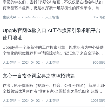
亲爱的学友们，当我们谈论AI绘画，不仅仅是在描绘科技如
何重塑艺术疆界，更是在探索一场颠覆性的商业革命。自从
AI绘画技术从萌芽走向繁荣，它已经从简单的图像风格转换
生成式AI
2024-04-06
人工智能
957阅读
跃升为能读懂人心、创世般生成各类视觉作品的神奇力量。
今天，就让我们一同回溯AI绘画从诞生至今的历...
Uppply官网体验入口 AI工作搜索引擎求职平台
使用地址
Uppply是一个革新性的工作搜索引擎，以求职者为中心提供
个性化的职位推荐和申请跟踪功能。它汇集了来自全球各地
的 85000 多个活跃职位机会，涵盖软件工程、数据科学、管
人工智能
2024-04-02
人工智能
900阅读
理、医疗保健等多个领域。Uppply用简单直观的界面，帮助
求职者高效地查找符合自身期望...
文心一言指令词宝典之求职招聘篇
作者：哈哥撩编程（视频号、抖音、公众号同名） 新星计划·
全栈领域优秀创作者 博客专家·全国博客之星第四名 超级个
体·COC上海社区主理人 特约讲师·谷歌亚马逊演讲嘉宾 科技
人工智能
2024-04-02
人工智能
1005阅读
博主·极星会首批签约作者 ? 推荐专栏： ? 程序员：...