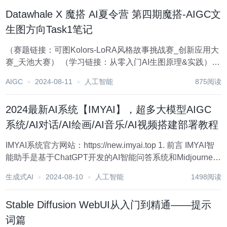
图例的图表支持序列颜...
Datawhale X 魔搭 AI夏令营 第四期魔搭-AIGC文
生图方向Task1笔记
（赛题链接：可图Kolors-LoRA风格故事挑战赛_创新应用大
赛_天池大赛） （学习链接：‌‍​‍​​​​‬⁠‍​‬‌‌​​ ​‌​⁠​​​‌​‍​​​ ‬​​‬‬‬​​​‍​⁠​‍​从零入门AI生图原理&实践）
速通指南 ...
AIGC
2024-08-11
人工智能
875阅读
2024最新AI系统【IMYAI】，超多大模型AIGC
系统/AI对话/AI绘画/AI音乐/AI视频搭建部署教程
IMYAI系统官方网站：https://new.imyai.top 1. 前言 IMYAI智
能助手是基于ChatGPT开发的AI智能问答系统和Midjourney-
AI绘画系统，支持OpenAI-GPT全模型、Claude-3.5全模型
生成式AI
2024-08-10
人工智能
1498阅读
以及国内A...
Stable Diffusion WebUI从入门到精通——提示
词篇