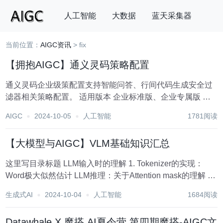
人工智能
大数据
蓝天采集器
当前位置：
AIGC资讯
> fix
搜索
【拥抱AIGC】通义灵码策略配置
通义灵码企业级策配置支持智能问答、行间代码生成安全过
滤器相关策略配置。 适用版本 企业标准版、企业专属版 通
义灵码管理员、组织内全局管理员（专属版）在通义灵码控
AIGC
2024-10-05
人工智能
1781阅读
制台的策略配置中进行安全过滤器的配置，开启后，企业内
开发者使用通义灵码 IDE 插...
【大模型与AIGC】VLM基础知识汇总
这里写目录标题 LLM输入时的理解 1. Tokenizer的实现：
Word极大似然估计 LLM推理：关于Attention mask的理解 1.
CausalModel 与 AttentionMask 2. attention mask乘法...
生成式AI
2024-10-04
人工智能
1684阅读
Datawhale X 魔搭 AI夏令营 第四期魔搭-AIGC文