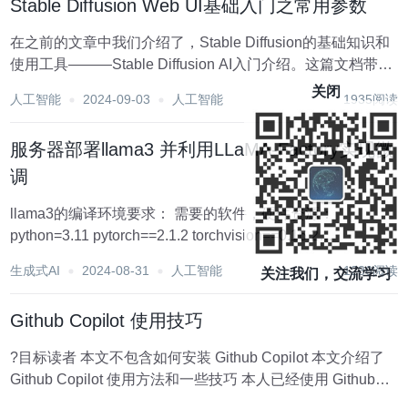
Stable Diffusion Web UI基础入门之常用参数
在之前的文章中我们介绍了，Stable Diffusion的基础知识和
使用工具———Stable Diffusion AI入门介绍。这篇文档带大
家了解一下Stable Diffusion Web UI的常用参数，在日常绘
关闭
人工智能
2024-09-03
人工智能
1935阅读
图中如何使用。 我们知道在St...
服务器部署llama3 并利用LLaMA-Factory实现微
调
llama3的编译环境要求： 需要的软件，硬件资源：
python=3.11 pytorch==2.1.2 torchvision==0.16.2
torchaudio==2.1.2 pytorch-cuda=12.2 第一步下载需要的
生成式AI
2024-08-31
人工智能
1236阅读
关注我们，交流学习
pytho...
Github Copilot 使用技巧
?目标读者 本文不包含如何安装 Github Copilot 本文介绍了
Github Copilot 使用方法和一些技巧 本人已经使用 Github
Copilot 2 年了，交了 3 次年费，每年 100$ 着实心痛，但是