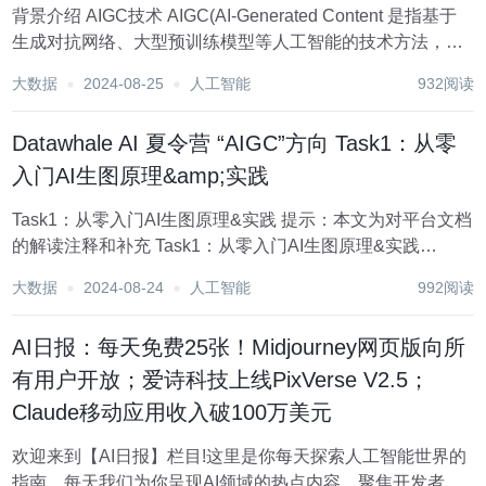
背景介绍 AIGC技术 AIGC(AI-Generated Content 是指基于
生成对抗网络、大型预训练模型等人工智能的技术方法，通
过已有数据的学习和识别，以适当的泛化能力生成相关内容
大数据
2024-08-25
人工智能
932阅读
的技术。例如，通过输入关键词、描述或样本...
Datawhale AI 夏令营 “AIGC”方向 Task1：从零
入门AI生图原理&amp;实践
Task1：从零入门AI生图原理&实践 提示：本文为对平台文档
的解读注释和补充 Task1：从零入门AI生图原理&实践
Task1：从零入门AI生图原理&实践 文生图 LoRA 提示词 模
大数据
2024-08-24
人工智能
992阅读
型参数解读和测试...
AI日报：每天免费25张！Midjourney网页版向所
有用户开放；爱诗科技上线PixVerse V2.5；
Claude移动应用收入破100万美元
欢迎来到【AI日报】栏目!这里是你每天探索人工智能世界的
指南，每天我们为你呈现AI领域的热点内容，聚焦开发者，