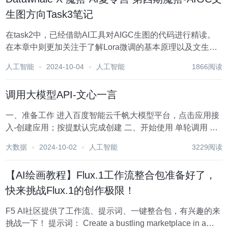
生图方向Task3笔记
在task2中，已经借助AI工具对AIGC生图的代码进行精读。
在本章中则更加关注于了解Lora微调的基本原理以及文生图
的工作流平台工具ComfyUI的使用。 task2链接：Datawhale
人工智能
2024-10-04
人工智能
1866阅读
X 魔搭 AI夏令营 第四期魔搭-AIGC文生图方向Task...
调用大模型API-文心一言
一、准备工作 进入百度智能云千帆大模型平台，点击应用接
入-创建应用；按提默认完成创建 二、开始使用 单轮调用 进
入API列表 - ModelBuilder以第一个ERNIE-4.0-8K为例，选
大数据
2024-10-02
人工智能
3229阅读
择“HTTP请求调用”，把第一步创建应用的 应用A...
【AI绘画教程】Flux.1工作流整合包准备好了，
快来挑战Flux.1的创作极限！
​F5 AI社区提供了工作流、提示词、一键整合包，有兴趣的来
挑战一下！ 提示词： Create a bustling marketplace in a