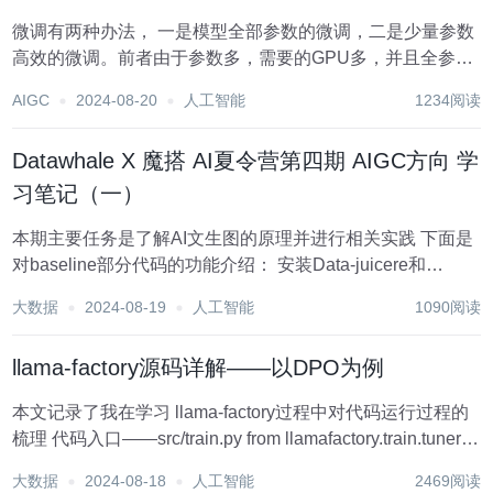
微调有两种办法， 一是模型全部参数的微调，二是少量参数
高效的微调。前者由于参数多，需要的GPU多，并且全参数
微调可能把模型带偏，后者只需要微调少量参数，需要的
AIGC
2024-08-20
人工智能
1234阅读
GPU少，还可能达到不错的效果，成为大家研究的重点，取
了个专有名词Parameter-Effic...
Datawhale X 魔搭 AI夏令营第四期 AIGC方向 学
习笔记（一）
本期主要任务是了解AI文生图的原理并进行相关实践 下面是
对baseline部分代码的功能介绍： 安装Data-juicere和
DiffSynth-Studio !pip install simple-aesthetics-predictor
大数据
2024-08-19
人工智能
1090阅读
!pip...
llama-factory源码详解——以DPO为例
本文记录了我在学习 llama-factory过程中对代码运行过程的
梳理 代码入口——src/train.py from llamafactory.train.tuner
import run_exp def main( : run_exp...
大数据
2024-08-18
人工智能
2469阅读