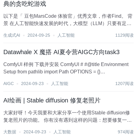
典的贪吃蛇游戏
以下是「 豆包MarsCode 体验官」优秀文章，作者Find。 背
景 在人工智能快速发展的时代，大模型（LLM）只要有足够
的算力和数据就可以做到任何的事情，甚至可以模拟出另一
生成式AI
2024-09-25
人工智能
1129阅读
个地球。LLM作为一个革命化的科技，可以取代很多岗位，
甚至可以让人类达到...
Datawhale X 魔搭 AI夏令营AIGC方向task3
ComfyUI 样例 下载并安装 ComfyUI # #@title Environment
Setup from pathlib import Path OPTIONS = {}
UPDATE_COMFY_UI = True #@param {...
AIGC
2024-09-23
人工智能
1207阅读
AI绘画 | Stable diffusion 修复老照片
大家好呀！今天我要和大家分享一个使用Stable diffusion修
复老照片的功能。 你有没有遇到这样的问题：想要修复一张
老照片，但是发现照片质量太差，噪点太多，根本无法修
大数据
2024-09-23
人工智能
974阅读
复？ 别担心！Stable diffusion可以轻松搞定这些问题！ 1.首