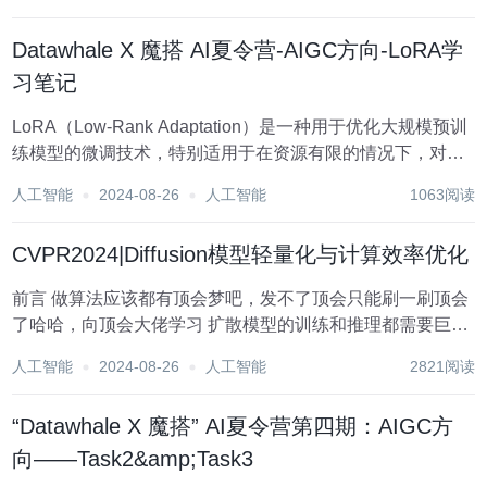
讨微调的基本原理及其参数，旨在优化效果。同时，介绍文
生图工作流平台Comfy...
Datawhale X 魔搭 AI夏令营-AIGC方向-LoRA学
习笔记
LoRA（Low-Rank Adaptation）是一种用于优化大规模预训
练模型的微调技术，特别适用于在资源有限的情况下，对模
型进行高效且低成本的微调。LoRA的核心思想是通过低秩分
人工智能
2024-08-26
人工智能
1063阅读
解方法，仅微调模型的少数参数，从而显著减少计算成本和
内存占用。 1. 背...
CVPR2024|Diffusion模型轻量化与计算效率优化
前言 做算法应该都有顶会梦吧，发不了顶会只能刷一刷顶会
了哈哈，向顶会大佬学习 扩散模型的训练和推理都需要巨大
的计算成本（显卡不足做DDPM的下游任务实在是太难受
人工智能
2024-08-26
人工智能
2821阅读
了），所以本文整理汇总了部分CVPR2024中关于扩散模型
的轻量化与计算效率优化 的相关论文...
“Datawhale X 魔搭” AI夏令营第四期：AIGC方
向——Task2&amp;Task3