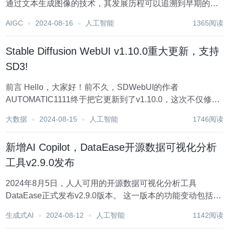
通过文本生成图像的技术，其发展历程可以追溯到早期的计
算机视觉和自然语言处理研究。文生图的概念最早出现于计
AIGC
2024-08-16
人工智能
1365阅读
算机视觉和图像处理的早期研究中。早期的图像生成技术主
要...
Stable Diffusion WebUI v1.10.0重大更新，支持
SD3!
前言 Hello，大家好！前不久，SDWebUI的作者
AUTOMATIC1111终于把它更新到了v1.10.0，这次不仅修复
以往的一些BUG，提升了一些性能，这次还支持了
大数据
2024-08-15
人工智能
1746阅读
SD3_medium.safetensors模型以及SD3_LoRA模型，同时
还支...
新增AI Copilot，DataEase开源数据可视化分析
工具v2.9.0发布
2024年8月5日，人人可用的开源数据可视化分析工具
DataEase正式发布v2.9.0版本。 这一版本的功能变动包括：
导航栏新增Copilot入口，借助AI技术，通过自然语言交互实
生成式AI
2024-08-12
人工智能
1142阅读
现即问即答，让数据分析更加直观和便捷；图表方面，对有