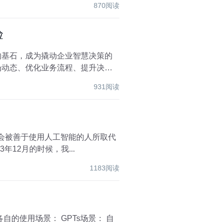
870阅读
验
的基石，成为撬动企业智慧决策的
场动态、优化业务流程、提升决策
931阅读
本书结缘的了。 是见猎心喜吧，当时看出版日期挺新的 大约是23年12月的时候，我...
1183阅读
各自的使用场景： GPTs场景： 自