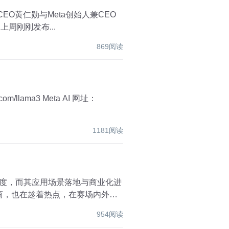
马克·扎克伯格，在美国丹佛举行的第50届SIGGRAPH图形大会上完成了一场60分钟的公开对话。 上周刚刚发布...
869阅读
1181阅读
名度，而其应用场景落地与商业化进
厂商，也在趁着热点，在赛场内外秀
954阅读