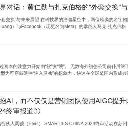
界对话：黄仁勋与扎克伯格的“外套交换”
璀璨的名字如同双子星般交相辉映——NVIDIA
uang）与Facebook（现更名为Meta）的掌舵人马克·扎克伯格（Mar
过资本的注意力开始由“软”变“硬”。 无数海外初创公司前仆后
模型为可穿戴硬件“注入灵魂”的想象力，快速在全球范围内形成共识
AI，而不仅仅是营销团队使用AIGC提升内
2024终审报道①
A 2024终审活动在苏州·音昱水中天落下帷幕。来自各行