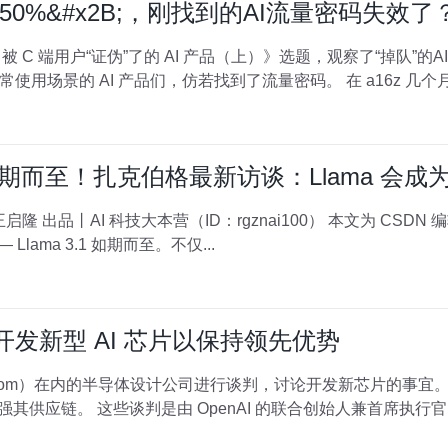
0%&#x2B;，刚找到的AI流量密码失效了
被 C 端用户“证伪”了的 AI 产品（上）》选题，观察了“掉队”
到用户日常使用场景的 AI 产品们，仿若找到了流量密码。 在 a16z 几个月
 如期而至！扎克伯格最新访谈：Llama 会成为 A
Llama 3.1 如期而至。不仅...
谈开发新型 AI 芯片以保持领先优势
roadcom）在内的半导体设计公司进行谈判，讨论开发新芯片的事
对英伟达（Nvidia）的依赖，并加强其供应链。 这些谈判是由 OpenAI 的联合创始人兼首席执行