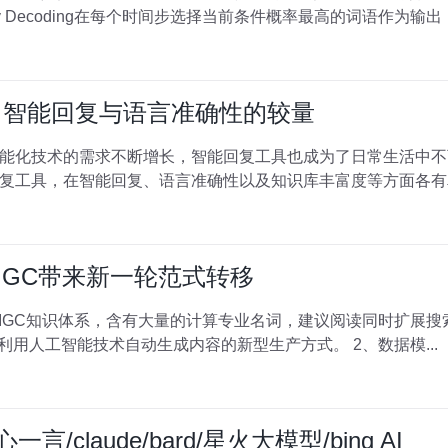
现。 1、Greedy Decoding Greedy Decoding在每个时间步选择当前条件概率最高的词语作为
言：智能回复与语言准确性的较量
能化技术的需求不断增长，智能回复工具也成为了日常生活中不可或
，在智能回复、语言准确性以及知识库丰富度等方面各有卓越之处。 本文
AIGC带来新一轮范式转移
识体系，含有大量的计算专业名词，建议阅读同时扩展搜索。 一、行业现状 1、概念界
别于PGC与UGC不同的，AIGC是利用人工智能技术自动生成内容的新型生产方式。 2、数据模...
心一言/claude/bard/星火大模型/bing AI