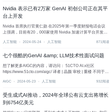
所...
Nvidia 表示已有2万家 GenAI 初创公司正在其平
台上开发
Nvidia 首席执行官黄仁勋 在2025年第一季度财报电话会议
上强调，目前有20，000家使用 Nvidia 加速计算平台开发的
GenAI 初创公司。 这些公司涵盖多个领域，从多媒体到数字
人工智能
2024-05-24
人工智能
871阅读
角色、设计到应用生产、数字生物学等各个领域。这一需求
激增使得...
七个很酷的GenAI &amp; LLM技术性面试问题
想了解更多AIGC的内容，请访问： 51CTO AI.x社区
https://www.51cto.com/aigc/ 译者 | 晶颜 审校 | 重楼 不同于互
联网上随处可见的传统问题库，这些问题需要跳出常规思
AIGC
2024-05-23
人工智能
932阅读
维。 大语言模型(LLM 在数据科学、生成式...
受生成式AI推动，2024年全球公有云支出将增长
到6754亿美元