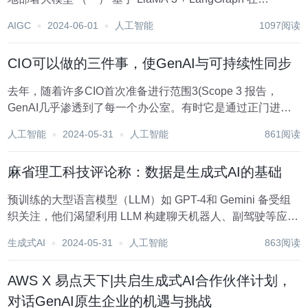
windows本地部署大模型 （二） 基于 LlaMA 3 + LangGraph
AIGC
2024-06-01
人工智能
1097阅读
在w...
CIO可以做的三件事，使GenAI与可持续性同步
去年，随着许多CIO首次准备进行范围3(Scope 3 报告，
GenAI几乎渗透到了每一个办公室。有时它是通过正门进来
的，但在大多数情况下，它是悄悄渗入的，因为知识工作者
人工智能
2024-05-31
人工智能
861阅读
在编写文档和电子邮件时试验了它，而不一定承认他们在这
样做。 在许多企业中，使用案...
麻省理工科技评论称：数据是生成式AI的基础
预训练的大型语言模型（LLM）如 GPT-4和 Gemini 备受组
织关注，他们渴望利用 LLM 构建聊天机器人、副驾驶等应
用。根据麻省理工科技评论的最新报告，名为 “C 级领导人的
生成式AI
2024-05-31
人工智能
863阅读
AI 准备情况”，该报告是代表 ETL 供应商 Fivetran 进行的...
AWS X 易点天下|共启生成式AI合作伙伴计划，
对话GenAI原生企业的机遇与挑战