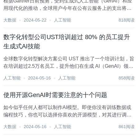
根据Gartner日前预测，受到生成式人工智能（GenAI）和应
用现代化的推动，全球用户今年在公有云服务上的支出将增
长到6754亿美元。这一数字与去年的5,610亿美元相比大幅
大数据
2024-05-22
人工智能
818阅读
增长了20.4%。 这一持续的增长趋势并没有显示出减弱的迹
象。到2025年，...
数字化转型公司UST培训超过 80% 的员工提升
生成式AI技能
全球数字化转型解决方案公司 UST 推出了一个培训计划，旨
在培训超过2.5万名员工，提升他们在生成 AI（GenAI）领域
的技能，并为他们提供职业发展机会。该公司的发言人表
人工智能
2024-05-16
人工智能
858阅读
示，这一计划将建立在公司 “加强人工智能能力的悠久历史”
基础之上。 为了让员工保持...
使用开源GenAI时需要注意的十个问题
如今似乎任何人都可以制作AI模型。即使你没有训练数据或
编程技巧，你也可以选择你喜欢的开源模型，对其进行调
整，并以新的名字发布。 根据斯坦福大学在4月发布的AI指
大数据
2024-05-16
人工智能
861阅读
数报告，2023年发布了149个基础模型，其中三分之二是开
源的，而且有大量的变体。Huggi...