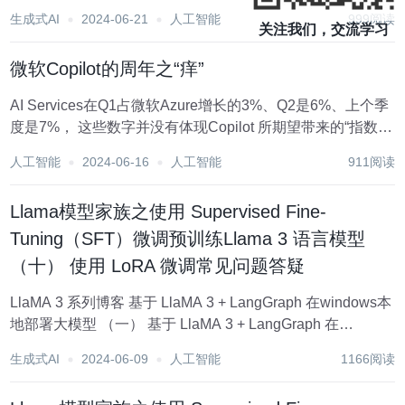
公开代码、权重、数据集、训练全过程，OpenELM亮相 特
生成式AI
2024-06-21
人工智能
999阅读
斯拉的反围剿战术还剩下啥？ 腾讯出手，投了家创新药公司
关注我们，交流学习
谁在制造小米汽车？ 估值...
微软Copilot的周年之“痒”
AI Services在Q1占微软Azure增长的3%、Q2是6%、上个季
度是7%， 这些数字并没有体现Copilot 所期望带来的“指数级
增长”。 最终还是卖GPU是最好的生意。下面的文章是我2个
人工智能
2024-06-16
人工智能
911阅读
月前对Copilot业务的判断，供参考： ===...
Llama模型家族之使用 Supervised Fine-
Tuning（SFT）微调预训练Llama 3 语言模型
（十） 使用 LoRA 微调常见问题答疑
LlaMA 3 系列博客 基于 LlaMA 3 + LangGraph 在windows本
地部署大模型 （一） 基于 LlaMA 3 + LangGraph 在
windows本地部署大模型 （二） 基于 LlaMA 3 + LangGraph
生成式AI
2024-06-09
人工智能
1166阅读
在w...