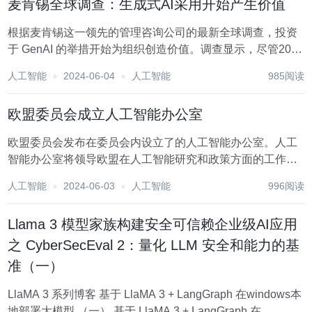
麦肯锡全球调查：生成式AI采用开始产生价值
根据麦肯锡这一领先的管理咨询公司的最新全球调查，投资
于 GenAI 的举措开始为组织创造价值。调查显示，尽管2023
年是 GenAI 项目投资的一年，但2024年将是从这项新技术中
人工智能
2024-06-04
人工智能
985阅读
获取商业价值的一年。 图源备注：图片由AI生成，图片授权
服务商Midjou...
欧盟委员会成立人工智能办公室
欧盟委员会发布在委员会内设立了的人工智能办公室。人工
智能办公室将领导欧盟在人工智能研究和政策方面的工作，
包括促进人工智能的未来发展、部署和使用，促进社会和经
人工智能
2024-06-03
人工智能
996阅读
济效益以及创新，同时降低风险。 人工智能办公室将在《人
工智能法案》（AI Act）的实施中发挥关...
Llama 3 模型家族构建安全可信赖企业级AI应用
之 CyberSecEval 2：量化 LLM 安全和能力的基
准（一）
LlaMA 3 系列博客 基于 LlaMA 3 + LangGraph 在windows本
地部署大模型 （一） 基于 LlaMA 3 + LangGraph 在