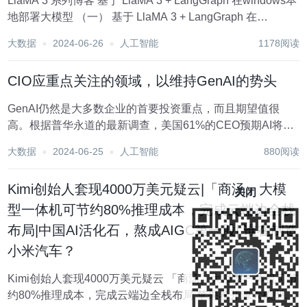
LlaMA 3 系列博客 基于 LlaMA 3 + LangGraph 在windows本
地部署大模型 （一） 基于 LlaMA 3 + LangGraph 在
windows本地部署大模型 （二） 基于 LlaMA 3 + LangGraph
大数据
2024-06-26
人工智能
1178阅读
在w...
CIO应重点关注的领域，以维持GenAI的势头
GenAI仍然是大多数企业的首要投资重点，而且期望值很
高。根据普华永道的最新调查，美国61%的CEO预期AI将改
变他们的业务价值生成方式，但要实现这一目标，企业必须
大数据
2024-06-25
人工智能
880阅读
将AI的炒作转化为现实。 好消息是，他们在这方面越来越擅
长。事实上，根据Databric...
Kimi创始人套现4000万美元疑云|「商汤」大模
关闭
型一体机可节约80%推理成本，完成云端边全栈
布局|中国AI活化石，熬成AIGC第一股| 谁在制造
小米汽车？
Kimi创始人套现4000万美元疑云 「商汤」大模型一体机可节
约80%推理成本，完成云端边全栈布局 苹果卷开源大模型，