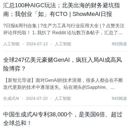
汇总100种AIGC玩法；北美出海的财务避坑指
南；我创业「如」有CTO | ShowMeAI日报
?日报&周刊合集 | ?生产力工具与行业应用大全 | ? 点赞关注
评论拜托啦！ 1. 我扒了 Reddit 论坛数万条帖子，汇总了
GenAI 的 100 种玩法 ChatGPT 已经问世一年半了。这期间
人工智能
2024-07-12
人工智能
992阅读
诞生了很多大语言模型和生成式人工...
全球247亿美元豪赌GenAI，疯狂入局AI成高风
险博弈？
【新智元导读】面对GenAI的技术浪潮，很多人都会在不断
迭代更新的技术中逐渐迷失。站在潮头的Sapphire、
Emergence、Menlo等风投公司，又会如何看待这场AI变局
生成式AI
2024-07-10
人工智能
943阅读
的现状与走向? 根据Sapphire Ventures的数据，GenAI领域
从2...
中国生成式AI专利38,000个，是美国6倍、超过
全球总和！