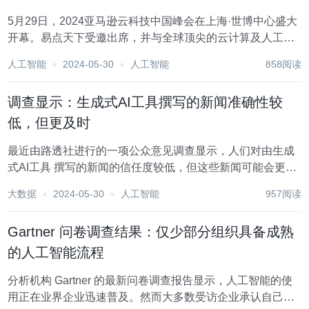
5月29日，2024亚马逊云科技中国峰会在上海·世博中心盛大
开幕。易点天下受邀出席，并与全球顶尖的云计算及人工智
能技术专家、业界领袖和企业高管，围绕生成式AI全球前沿
人工智能
2024-05-30
人工智能
858阅读
创新与本地实践、生成式AI赋能十大行业全价值链创新、创
新架构和跨代技术革新云上实践三大主...
调查显示：生成式AI工具撰写的新闻准确性较
低，但更及时
最近由路透社进行的一项公众意见调查显示，人们对由生成
式AI工具 撰写的新闻的信任度较低，但这些新闻可能会更及
时且成本更低。 牛津大学路透新闻研究所（RISJ）委托
大数据
2024-05-30
人工智能
957阅读
YouGov 在两个主要领域进行调查:确定人们对 GenAI 的广泛
采用情况，以及评估他们对...
Gartner 问卷调查结果：仅少部分组织具备成熟
的人工智能流程
分析机构 Gartner 的最新问卷调查报告显示，人工智能的使
用正在业界企业迅速普及。然而大多数受访企业承认自己企