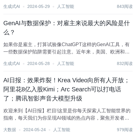
业的人工智能流程并不成熟。 该调查基于对 644 家组织的问
生成式AI
2024-05-29
人工智能
843阅读
卷访问，结果发现受访者的组织在多个业务流程中应用人工
智能的比例从 2021 年...
GenAI与数据保护：对雇主来说最大的风险是什
么？
如果你是雇主，打算试验像ChatGPT这样的GenAI工具，有
一些数据保护陷阱需要引起注意。近年来，美国、欧洲和全
球范围内的隐私和数据保护立法不断增加，你不能简单地将
生成式AI
2024-05-28
人工智能
832阅读
人力资源数据输入GenAI工具。毕竟，员工数据通常是高度
敏感的，包括绩效数据、财务信息...
AI日报：效果炸裂！Krea Video向所有人开放；
阿里花8亿入股Kimi；Arc Search可以打电话
了；腾讯智影声音大模型升级
欢迎来到【AI日报】栏目!这里是你每天探索人工智能世界的
指南，每天我们为你呈现AI领域的热点内容，聚焦开发者，
助你洞悉技术趋势、了解创新AI产品应用。 新鲜AI产品点击
大数据
2024-05-24
人工智能
979阅读
了解：https://top.aibase.com/ 1、Krea AI视频生成工具向