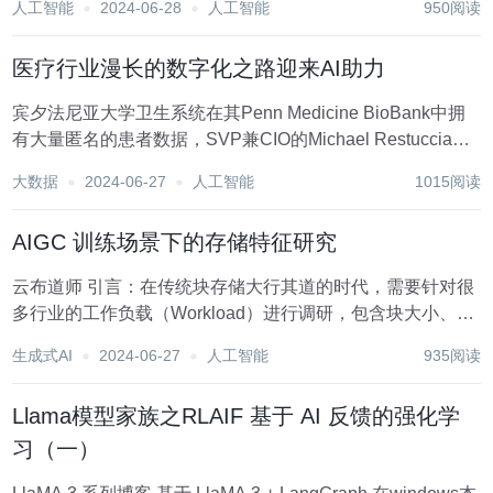
人工智能
2024-06-28
人工智能
950阅读
在w...
医疗行业漫长的数字化之路迎来AI助力
宾夕法尼亚大学卫生系统在其Penn Medicine BioBank中拥
有大量匿名的患者数据，SVP兼CIO的Michael Restuccia的
团队看到了利用这些数据造福研究医院患者的机会。 “我们讨
大数据
2024-06-27
人工智能
1015阅读
论了如何将AI研究中的一些创新应用到诊所中去。”...
AIGC 训练场景下的存储特征研究
云布道师 引言：在传统块存储大行其道的时代，需要针对很
多行业的工作负载（Workload）进行调研，包含块大小、随
机读、读写比例等等。知道行业的 Workload 对于预估业务
生成式AI
2024-06-27
人工智能
935阅读
的 I/OPS、时延、吞吐等性能有很好的指导意义，其次，也
便于制定针对行业的...
Llama模型家族之RLAIF 基于 AI 反馈的强化学
习（一）