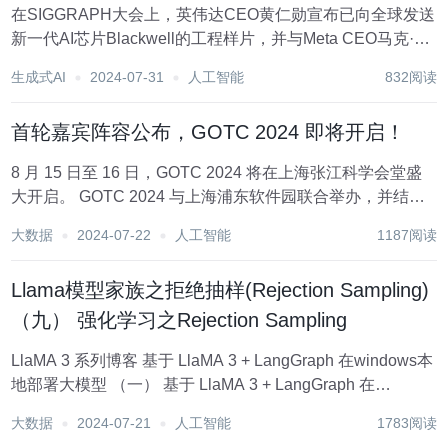
在SIGGRAPH大会上，英伟达CEO黄仁勋宣布已向全球发送
新一代AI芯片Blackwell的工程样片，并与Meta CEO马克·扎
克伯格（小扎）进行了一场炉边对话。 Blackwell芯片的开发
生成式AI
2024-07-31
人工智能
832阅读
背后，AI技术发挥了关键作用，黄仁勋还展示了英伟达在AI
领域...
首轮嘉宾阵容公布，GOTC 2024 即将开启！
8 月 15 日至 16 日，GOTC 2024 将在上海张江科学会堂盛
大开启。 GOTC 2024 与上海浦东软件园联合举办，并结合
“GOTC（全球开源技术峰会）” 与 “GOGC（全球开源极客嘉
大数据
2024-07-22
人工智能
1187阅读
年华）”，是一场面向全球开发者的全新的开源技术盛会。
期...
Llama模型家族之拒绝抽样(Rejection Sampling)
（九） 强化学习之Rejection Sampling
LlaMA 3 系列博客 基于 LlaMA 3 + LangGraph 在windows本
地部署大模型 （一） 基于 LlaMA 3 + LangGraph 在
windows本地部署大模型 （二） 基于 LlaMA 3 + LangGraph
大数据
2024-07-21
人工智能
1783阅读
在w...