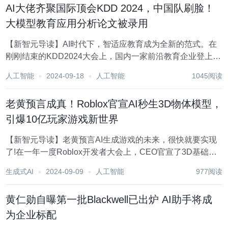
AI大佬齐聚国际顶会KDD 2024，中国队刷脸！
大模型教育应用分析论文被录用
【新智元导读】AI时代下，智适应教育成为全新的范式。在
刚刚结束的KDD2024大会上，国内一家前沿教育企业登上这
个国际舞台，向所有人分享了真正个性化学习应该有的样
人工智能
2024-09-18
人工智能
1045阅读
子。 进入开学季，一个词儿也跟着爆火——「无痛学习」。
如今，AI已经以前所未见的速度，迅速...
老黄预言成真！Roblox官宣AI秒生3D物体模型，
引爆10亿玩家游戏新世界
【新智元导读】老黄预言AI生成游戏的未来，很快就要实现
了!在一年一度Roblox开发者大会上，CEO官宣了3D基础模
型，仅用文本提示便可生成3D物体。未来目标，便要瞄准10
生成式AI
2024-09-09
人工智能
977阅读
亿玩家，AI视频游戏大爆发时代不远了。 老黄曾预言，未来
5-8年，每个像素都将是生成...
黄仁勋自曝第一批Blackwell已出炉 AI助手将成
为企业标配