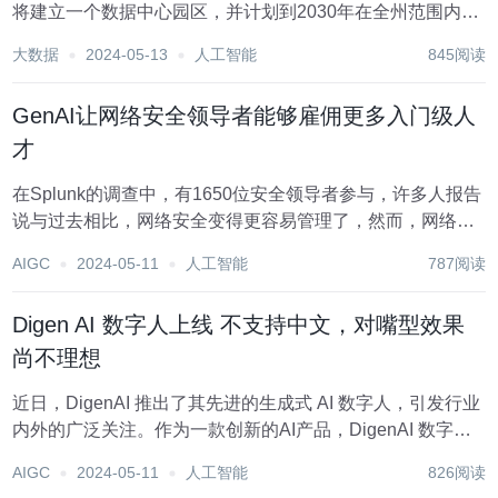
将建立一个数据中心园区，并计划到2030年在全州范围内提
高超过10万人在GenAI方面的技能。 AWS、谷歌和微软正在
大数据
2024-05-13
人工智能
845阅读
制定全面的基础设施计划，以支持不断增长的计算能力需
求，并在美国各州进行投资。...
GenAI让网络安全领导者能够雇佣更多入门级人
才
在Splunk的调查中，有1650位安全领导者参与，许多人报告
说与过去相比，网络安全变得更容易管理了，然而，网络安
全防御者现在面临着与对手在GenAI领域的较量。 报告指
AIGC
2024-05-11
人工智能
787阅读
出，尽管企业在其团队内广泛采用了GenAI工具，与仍在开
发网络安全程序的企业相比，...
Digen AI 数字人上线 不支持中文，对嘴型效果
尚不理想
近日，DigenAI 推出了其先进的生成式 AI 数字人，引发行业
内外的广泛关注。作为一款创新的AI产品，DigenAI 数字人
以其独特的功能和应用前景，预示着数字互动方式的革新。
AIGC
2024-05-11
人工智能
826阅读
DigenAI 数字人的核心功能在于其能够创造具有完美手势和