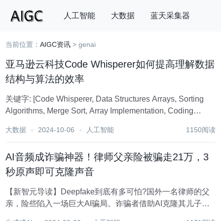
人工智能
大数据
蓝天采集器
当前位置：
AIGC资讯
> genai
搜索
亚马逊云科技Code Whisperer如何提高理解数据
结构与算法的效率
关键字: [Code Whisperer, Data Structures Arrays, Sorting
Algorithms, Merge Sort, Array Implementation, Coding
Interviews] 导读...
大数据
2024-10-06
人工智能
1150阅读
AI音频成诈骗神器！律师父亲险被骗走21万，3
秒原声即可克隆声音
【新智元导读】Deepfake到底有多可怕?国外一名律师的父
亲，险些陷入一场巨大AI骗局。诈骗者借助AI克隆其儿子的
声音，伪造车祸事故要挟3万保释金。GenAI技术犯罪泛滥同