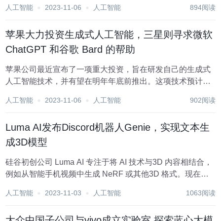
是数据，在全球范围内，数据中心每年消耗约200太瓦时的
人工智能
2023-11-06
人工智能
894阅读
电力。这些能源足以支持国家每年2000万个家庭的生活，并
可为3.33亿辆汽车提供一年的动力。...
苹果大力投资生成式人工智能，三星则寻求微软
ChatGPT 和谷歌 Bard 的帮助
苹果公司最近宣布了一项重大投资，旨在研发自己的生成式
人工智能技术，并有望在明年年底前推出。这项技术预计将
随 iOS 18 一起推出，苹果正在研究一系列使用生成式 AI 的
人工智能
2023-11-06
人工智能
902阅读
新功能。 苹果首席执行官蒂姆·库克（Tim Cook）在 2023 财
年第四季度财报...
Luma AI发布Discord机器人Genie，实现文本生
成3D模型
硅谷初创公司 Luma AI 专注于将 AI 技术与3D 内容相结合，
例如从智能手机视频中生成 NeRF 或其他3D 格式。现在，
该公司发布了一个名为 Genie 的 Discord 机器人，用于生成
人工智能
2023-11-03
人工智能
1063阅读
文本到3D。 它可以从文本提示中生成3D内容，并在约20...
大众中国子公司与vivo成立实验室 探索蓝心大模