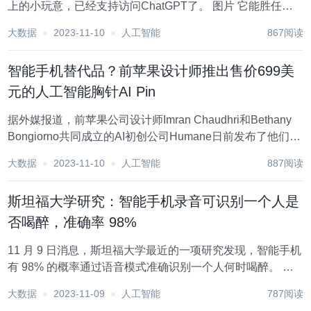
上的小玩意，已经支持访问ChatGPT了。 图片 它能胜任诸
多智能手机能干的事，且更方便。 按一下即可开启智能语音
大数据
2023-11-10
人工智能
867阅读
助手，让它打电话、写短信、整理邮件等。 图片 转动手掌就
能切换按键选项。 点一下手指表...
智能手机替代品？前苹果设计师推出售价699美
元的人工智能胸针AI Pin
据外媒报道，前苹果公司设计师Imran Chaudhri和Bethany
Bongiorno共同成立的AI初创公司Humane日前发布了他们的
第一款产品——一枚售价699美元的人工智能胸针（AI
大数据
2023-11-10
人工智能
887阅读
Pin），人们可以把它别在衣服上。 这款人性化的AI P...
斯坦福大学研究：智能手机录音可识别一个人是
否喝醉，准确率 98%
11 月 9 日消息，斯坦福大学最近的一项研究发现，智能手机
有 98% 的概率通过语音模式准确识别一个人何时喝醉。 该
研究测试了 18 名参与者（72% 男性、年龄 21-62 岁），传
大数据
2023-11-09
人工智能
787阅读
感器对他们的声音模式进行分析，以检测他们是否喝醉。该