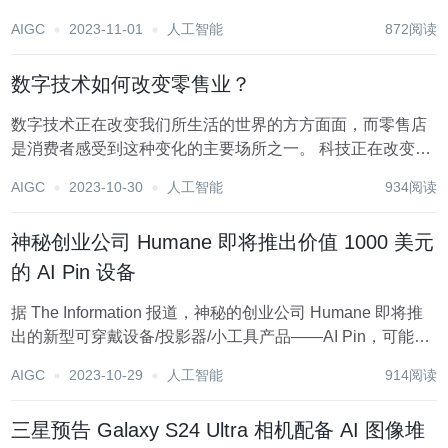
新。根据速途网与大模型之家联合发布的报告显示，到 2023
AIGC
2023-11-01
人工智能
872阅读
年，全球大模型市场规模将达到 210 亿美元，到 2028 年，
其规模将增长到...
数字技术如何改变零售业？
数字技术正在改变我们所生活的世界的方方面面，而零售店
是消费者感受到这种变化的主要场所之一。 科技正在改变我
们购物和付款的方式，甚至是结账的方式。以下是数字技术
AIGC
2023-10-30
人工智能
934阅读
给零售客户体验带来的一些重大变化，以及我们在不久的将
来可以期待的变化。 机器人的崛起 现在去到...
神秘创业公司 Humane 即将推出价值 1000 美元
的 AI Pin 设备
据 The Information 报道，神秘的创业公司 Humane 即将推
出的新型可穿戴设备/投影器/小工具产品——AI Pin，可能的
售价高达 1000 美元，且可能需要每月订阅数据服务。 图片
AIGC
2023-10-29
人工智能
914阅读
来自 Humane 尽管这个神秘的设备已经研发了数年，...
三星预告 Galaxy S24 Ultra 相机配备 AI 图像堆