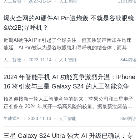
人工智能
2023-11-14
人工智能
1191阅读
于 iPhone 16 和 16 Pr...
爆火全网的AI硬件AI Pin遭炮轰 不就是谷歌眼镜
&#x2B;寻呼机？
近期AI硬件AI Pin引起了全球关注，但其质疑声音却在迅速
蔓延。AI Pin被认为是谷歌眼镜和寻呼机的结合体，而其由
苹果前高管和OpenAI投资，被寄予挑战智能手机的期望。然
人工智能
2023-11-14
人工智能
844阅读
而，质疑者主要关注其不支持第三方APP、缺乏实体屏幕、
本地计算性能低下、安全隐私...
2024 年智能手机 AI 功能竞争激烈升温：iPhone
16 将引发与三星 Galaxy S24 的人工智能竞争
预备迎接新一轮人工智能竞争的到来，苹果公司和三星电子
正准备在 2024 年展开一场高风险的较量。据最新泄露信息
显示，iPhone 16 可能将与 Samsung Galaxy S24 正面交
生成式AI
2023-11-13
人工智能
850阅读
锋。Galaxy S24 系列预计将引入前沿的设备内和基于云的
A...
三星 Galaxy S24 Ultra 强大 AI 升级已确认：专