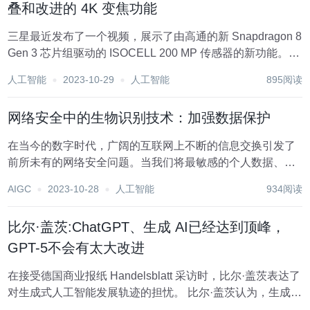
叠和改进的 4K 变焦功能
三星最近发布了一个视频，展示了由高通的新 Snapdragon 8
Gen 3 芯片组驱动的 ISOCELL 200 MP 传感器的新功能。目
前市场上还没有配备此类硬件的智能手机，因此这显然是对
人工智能
2023-10-29
人工智能
895阅读
即将推出的 Galaxy S24 Ultra 的预告。 该...
网络安全中的生物识别技术：加强数据保护
在当今的数字时代，广阔的互联网上不断的信息交换引发了
前所未有的网络安全问题。当我们将最敏感的个人数据、金
融交易甚至国家安全托付给数字系统时，对强大数据保护的
AIGC
2023-10-28
人工智能
934阅读
需求比以往任何时候都更加重要。面对不断变化的网络威
胁，传统的安全措施往往无法满足要求，例如基于密...
比尔·盖茨:ChatGPT、生成 AI已经达到顶峰，
GPT-5不会有太大改进
在接受德国商业报纸 Handelsblatt 采访时，比尔·盖茨表达了
对生成式人工智能发展轨迹的担忧。 比尔·盖茨认为，生成式
AI如ChatGPT已经在功能上达到了极限，未来的发展将主要