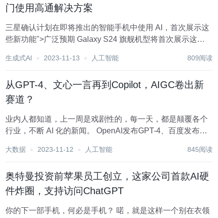
门使用高通解决方案
三星确认计划在即将推出的智能手机中使用 AI，首次展示这
些新功能">广泛预期 Galaxy S24 旗舰机型将首次展示这些
新功能。然而，三星的一些有争议的决策可能在未来几个月
生成式AI
2023-11-13
人工智能
809阅读
引发问题。 这家韩国公司在 2023 年三星 AI 论坛上推出了其
生成式...
从GPT-4、文心一言再到Copilot，AIGC卷出新
赛道？
业内人都知道，上一周是戏剧性的，每一天，都是颠覆各个
行业，不断 AI 化的新闻。 OpenAI发布GPT-4、百度发布文
心一言、微软发布Microsoft 365 Copilot 三重buff叠加，打工
大数据
2023-11-12
人工智能
845阅读
人的命运可以说是跌宕起伏，命途多舛了。今...
奥特曼投资前苹果员工创立，这家公司首款AI硬
件炸圈，支持访问ChatGPT
你的下一部手机，何必是手机？ 喏，就是这样一个别在衣领