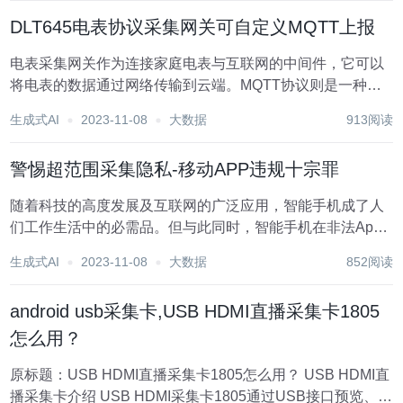
研究发表在《...
DLT645电表协议采集网关可自定义MQTT上报
电表采集网关作为连接家庭电表与互联网的中间件，它可以
将电表的数据通过网络传输到云端。MQTT协议则是一种轻
量级的、开放的通讯协议，它适用于物联网设备之间的通
生成式AI
2023-11-08
大数据
913阅读
信。将电表采集网关与MQTT协议相结合，可以实现电表数
据的高效传输与云端的实时监测。 为...
警惕超范围采集隐私-移动APP违规十宗罪
随着科技的高度发展及互联网的广泛应用，智能手机成了人
们工作生活中的必需品。但与此同时，智能手机在非法App
的操纵下很可能沦为泄密“黑洞”。对此，监管部门应该强化
生成式AI
2023-11-08
大数据
852阅读
监管，严厉追究这些流氓App开发者及平台的相关责任。 用
户的个人信息成为移动互联网抢夺的目标，...
android usb采集卡,USB HDMI直播采集卡1805
怎么用？
原标题：USB HDMI直播采集卡1805怎么用？ USB HDMI直
播采集卡介绍 USB HDMI采集卡1805通过USB接口预览、收