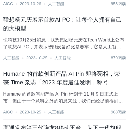
AIGC
2023-10-26
人工智能
958阅读
集中在完善而不是增加新的主要功能，包括OpenAI的GPT-5
在内不会...
联想杨元庆展示首款AI PC：让每个人拥有自己
的大模型
快科技10月25日消息，联想集团杨元庆在Tech World上公布
了联想AI PC，并表示智能设备好比是赛车，它是人工智能
触达终端用户的终极载体。 杨元庆表示，联想的大模型压缩
人工智能
2023-10-25
人工智能
879阅读
技术能让用户自己的智能终端和设备拥有运行个人级大模型
的能力。未来的个人电脑将是A...
Humane 的首款创新产品 AI Pin 即将亮相，荣
获 Time 杂志「2023 年度最佳发明」称号
Humane 的首款智能产品 AI Pin 计划于 11 月 9 日正式上
市，但由于一个意料之外的消息来源，我们已经提前得到了
对它最清晰的一瞥。 图片来自Humane 在正式公布前，AI
AIGC
2023-10-25
人工智能
968阅读
Pin 已经被 Time 杂志评为「2023 年度最佳发明」之一，...
高通发布第三代骁龙8移动平台，为下一代旗舰