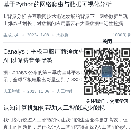
基于Python的网络爬虫与数据可视化分析
1 背景分析 在互联网技术迅速发展的背景下，网络数据呈现
出爆炸式增长，对数据的应用需要在大量数据中记性挖掘搜
索，搜索引擎结合这一需求就应运而生，不只是搜索数据信
生成式AI
2023-11-08
大数据
1030阅读
息，还要帮助人们找到需要的结果被人们所应用。信息数据
关闭
的处理就需要爬虫技术加以应用来收集网络信...
Canalys：平板电脑厂商须优先考虑融入生成式
AI 以保持竞争优势
据 Canalys 公布的第三季度全球平板电脑出货量统计数据显
示，全球平板电脑出货量达到了 3300 万台，同比下降了
7%，但环比增加了 8%。 这表明在重要的节日季之前，平板
人工智能
2023-11-06
人工智能
870阅读
电脑市场出现了复苏的迹象，新进者在该领域也表现出色。
与此同时，渠道在返校季进...
关注我们，交流学习
认知计算机如何帮助人工智能减少能耗
我们都听说过人工智能如何让我们的生活变得更加高效，但
真正的问题是，是什么让人工智能变得高效?人工智能的灵魂