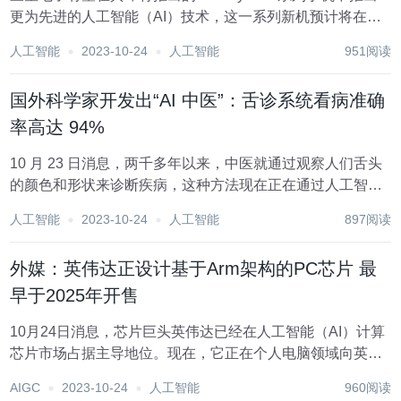
更为先进的人工智能（AI）技术，这一系列新机预计将在明
年 1 月正式亮相。 据 SamMobile 报道称，这三款新机——
人工智能
2023-10-24
人工智能
951阅读
Galaxy S24、Galaxy S24+和 Galaxy S24...
国外科学家开发出“AI 中医”：舌诊系统看病准确
率高达 94%
10 月 23 日消息，两千多年以来，中医就通过观察人们舌头
的颜色和形状来诊断疾病，这种方法现在正在通过人工智能
和机器学习技术得到增强。 伊拉克和澳大利亚研究人员之间
人工智能
2023-10-24
人工智能
897阅读
的一项合作研究表明，计算机辅助舌头诊断系统可以准确识
别 94% 的糖尿病和肾衰竭等疾病...
外媒：英伟达正设计基于Arm架构的PC芯片 最
早于2025年开售
10月24日消息，芯片巨头英伟达已经在人工智能（AI）计算
芯片市场占据主导地位。现在，它正在个人电脑领域向英特
尔发起新的挑战。 据知情人士透露，英伟达正悄悄利用英国
AIGC
2023-10-24
人工智能
960阅读
芯片设计公司Arm的技术，设计可运行微软Windows操作系