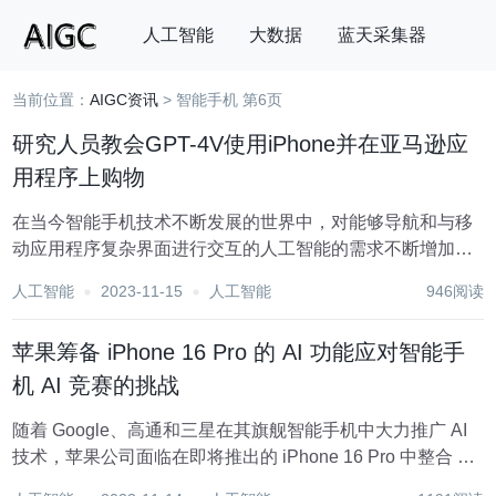
人工智能
大数据
蓝天采集器
当前位置：
AIGC资讯
> 智能手机 第6页
搜索
研究人员教会GPT-4V使用iPhone并在亚马逊应
用程序上购物
在当今智能手机技术不断发展的世界中，对能够导航和与移
动应用程序复杂界面进行交互的人工智能的需求不断增加。
MM-Navigator通过使用GPT-4V代理来满足这一需求，该代
人工智能
2023-11-15
人工智能
946阅读
理结合了图像处理和文本推理，使其能够在iPhone上执行购
物任务。本文将着重介绍MM...
苹果筹备 iPhone 16 Pro 的 AI 功能应对智能手
机 AI 竞赛的挑战
随着 Google、高通和三星在其旗舰智能手机中大力推广 AI
技术，苹果公司面临在即将推出的 iPhone 16 Pro 中整合 AI
技术的紧迫挑战。 据 Bloomberg 的 Mark Gurman 报道，由