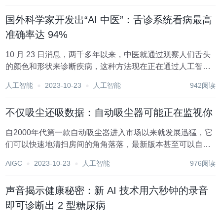
统的中央处理器（CPU）。这...
国外科学家开发出“AI 中医”：舌诊系统看病最高
准确率达 94%
10 月 23 日消息，两千多年以来，中医就通过观察人们舌头
的颜色和形状来诊断疾病，这种方法现在正在通过人工智能
和机器学习技术得到增强。 伊拉克和澳大利亚研究人员之间
人工智能
2023-10-23
人工智能
942阅读
的一项合作研究表明，计算机辅助舌头诊断系统可以准确识
别 94% 的糖尿病和肾衰竭等疾病...
不仅吸尘还吸数据：自动吸尘器可能正在监视你
自2000年代第一款自动吸尘器进入市场以来就发展迅猛，它
们可以快速地清扫房间的角角落落，最新版本甚至可以自动
避开线缆和鞋带。 然而便捷的一切都是有代价的，我们说的
AIGC
2023-10-23
人工智能
976阅读
不仅仅是花钱。为了应对障碍物，现代自动吸尘器配备了传
感器和GPS，甚至配备了摄像头！但智能吸...
声音揭示健康秘密：新 AI 技术用六秒钟的录音
即可诊断出 2 型糖尿病