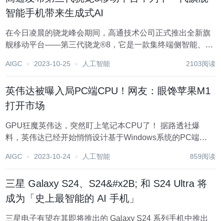
智能手机带来生成式AI
在今日凌晨的骁龙峰会期间，高通技术公司正式推出全新旗
舰移动平台——第三代骁龙®8，它是一款集终端侧智能、顶
级性能和能效于一体的强大产品。作为Android旗舰智能手机
AIGC
2023-10-25
人工智能
2103阅读
SoC领导者，高通技术公司的全新平台将在全球OEM厂商和
智能手机品牌的终端上得到广泛采用，...
英伟达被曝入局PC端CPU！网友：眼馋苹果M1
打开市场
GPU狂魔英伟达，突然盯上笔记本CPU了！ 据路透社爆
料，英伟达已经开始悄悄设计基于Windows系统的PC端
CPU，对标苹果ARM架构芯片。 最早在2025年，我们就可
AIGC
2023-10-24
人工智能
859阅读
能看到英伟达的笔记本芯片。 要知道，之前在Windows操作
系统这块，PC市场的主...
三星 Galaxy S24、S24&#x2B; 和 S24 Ultra 将
成为「史上最智能的 AI 手机」
三星电子有望在其即将推出的 Galaxy S24 系列手机中推出