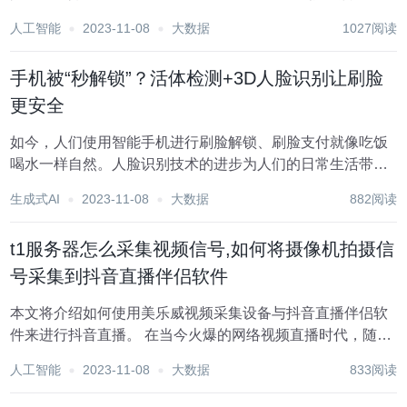
集音频和视频信息，将音频和视频信号通过HDMI接口传输到
人工智能
2023-11-08
大数据
1027阅读
PC、智能手机或平板电脑；USB视频符合UVC规范...
手机被“秒解锁”？活体检测+3D人脸识别让刷脸
更安全
如今，人们使用智能手机进行刷脸解锁、刷脸支付就像吃饭
喝水一样自然。人脸识别技术的进步为人们的日常生活带来
了诸多便利，但同时也引发了隐私安全问题。 近日，来自清
生成式AI
2023-11-08
大数据
882阅读
华的 Real AI（瑞莱智慧）展示了一项简单的攻击技术：测试
者佩戴了一副含有对抗样本图案的眼镜...
t1服务器怎么采集视频信号,如何将摄像机拍摄信
号采集到抖音直播伴侣软件
本文将介绍如何使用美乐威视频采集设备与抖音直播伴侣软
件来进行抖音直播。 在当今火爆的网络视频直播时代，随时
随地通过智能手机来进行直播已经成为一种潮流和趋势，但
人工智能
2023-11-08
大数据
833阅读
是这种最简单的直播模式往往效果一般，无法满足部分用户
对高画质直播效果的追求。在这种情况下...